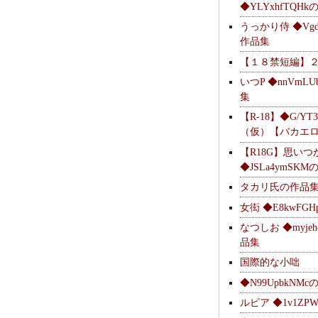
◆YLYxhfTQH
うっかり侍 ◆Vgdl
作品集
【１８禁短編】
いつP ◆nnVmL
集
【R-18】◆G/YT
（仮）【バカエ
【R18G】思いつ
◆JSLa4ymSK
タカリ氏の作品
女衒 ◆E8kwFG
なつしお ◆myje
品集
国際的な小咄
◆N99UpbkNM
ルピア ◆1v1ZP