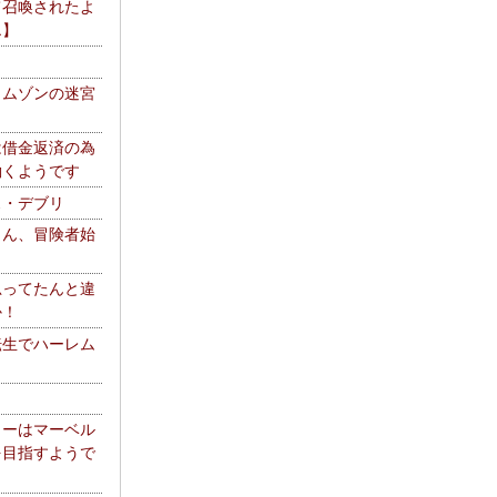
て召喚されたよ
エ】
リムゾンの迷宮
は借金返済の為
働くようです
ス・デブリ
さん、冒険者始
思ってたんと違
か！
転生でハーレム
リーはマーベル
を目指すようで