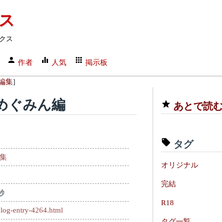
クス
クス
作者
人気
掲示板
編集
]
めぐみん編
あとで読
タグ
編集
オリジナル
完結
秒
R18
log-entry-4264.html
タグ一覧