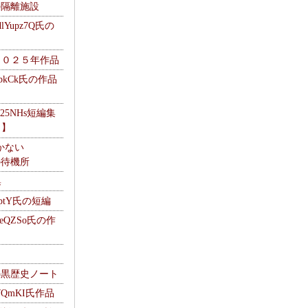
kの隔離施設
Yupz7Q氏の
２０２５年作品
UbkCk氏の作品
325NHs短編集
ロ】
かない
Mの待機所
集
HptY氏の短編
heQZSo氏の作
cの黒歴史ノート
WQmKI氏作品