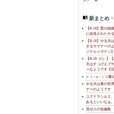
新まとめ・
【R-18】悪の組
に改造されたや
【R-18】やる夫
きるサマナーの
ジナルメガテン
【R-18（G）】
夫はすっげえブ
ーなようです【
∈（・ω・）∋魔
やる夫は裏の世
ナーのようです
ユグドラシル２
あるといいなぁ
混ぜ人の短編集