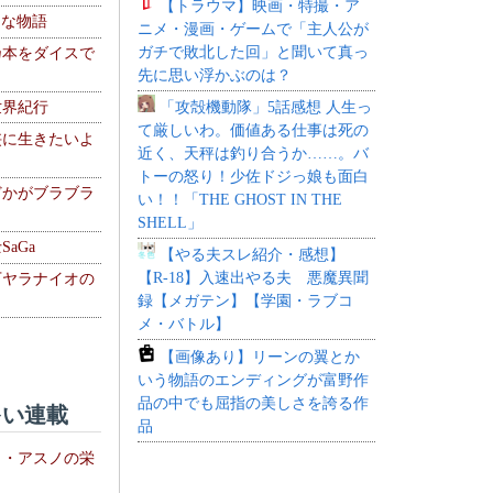
【トラウマ】映画・特撮・ア
！な物語
ニメ・漫画・ゲームで「主人公が
ガチで敗北した回」と聞いて真っ
乃本をダイスで
先に思い浮かぶのは？
「攻殻機動隊」5話感想 人生っ
世界紀行
て厳しいわ。価値ある仕事は死の
侠に生きたいよ
近く、天秤は釣り合うか……。バ
トーの怒り！少佐ドジっ娘も面白
どかがブラブラ
い！！「THE GHOST IN THE
SHELL」
aGa
【やる夫スレ紹介・感想】
【R-18】入速出やる夫 悪魔異聞
下ヤラナイオの
録【メガテン】【学園・ラブコ
メ・バトル】
【画像あり】リーンの翼とか
いう物語のエンディングが富野作
品の中でも屈指の美しさを誇る作
い連載
品
ト・アスノの栄