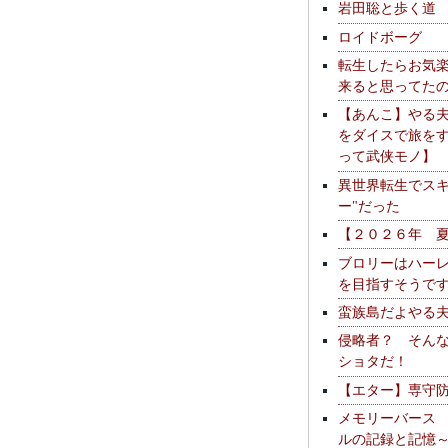
岩田聡と歩く道
ロイドボーグ
転生したらお気
来ると思ってた
【あんこ】やる
をダイスで旅を
って武侠モノ】
異世界転生でスキ
ー"だった
【２０２６年 
ブロリーはハー
を目指すそうで
蛮族島だよやる
侵略者？ そん
ショタだ！
【エター】専守
メモリーバース
ルの記録と記憶