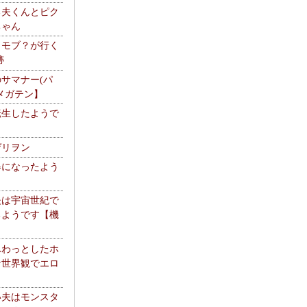
る夫くんとピク
ちゃん
】モブ？が行く
跡
サマナー(パ
メガテン】
転生したようで
ゲリヲン
器になったよう
夫は宇宙世紀で
るようです【機
】
ふわっとしたホ
な世界観でエロ
い夫はモンスタ