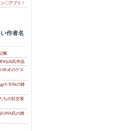
チン〇アプリ！
い作者名
雑記帳
MIWp2k氏作品
1/dEaEのゲス
gpY/XNkの雑
士たちの社交場
jEs99A氏の雑
ナ