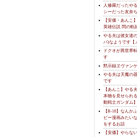
人修羅だったや
シーだった友奈
【安価・あんこ
英雄伝説 閃の軌
やる夫は彼女達の
パ)なようです【
ドクオが異世界
す
黙示録ヱヴァン
やる夫は天魔の
です
【あんこ】やる
本物を見せられ
動戦士ガンダム
【R-18】なんか
ビー漫画みたい
をするお話
【安価】やらな