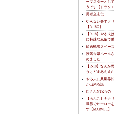
ーマスターとし
うです【ドラク
勇者立志伝
やらない夫でク
【R-18G】
【R-18】やる夫
に特殊な風俗で
輸送戦艦スペー
没落令嬢ベール
めました
【R-18】なんか
うけどまあええ
やる夫に異世界
が出来る話
巴さんNTRもの
【あんこ】ナナ
世界でヒーロー
す【MARVEL】