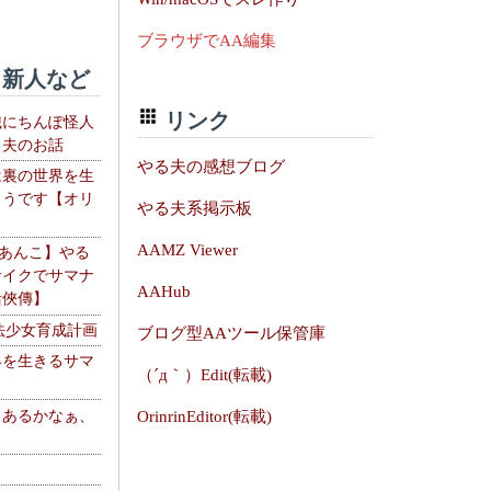
ブラウザでAA編集
新人など
リンク
織にちんぽ怪人
る夫のお話
やる夫の感想ブログ
は裏の世界を生
ようです【オリ
やる夫系掲示板
】
AAMZ Viewer
【あんこ】やる
サイクでサマナ
AAHub
活俠傳】
法少女育成計画
ブログ型AAツール保管庫
界を生きるサマ
（´д｀）Edit(転載)
、あるかなぁ、
OrinrinEditor(転載)
。