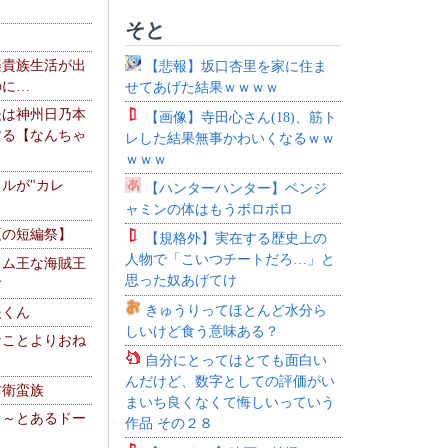
そと
楽貴族生活が出
【悲報】坂口杏里を家に住ま
のに…
せてあげた結果ｗｗｗｗ
夫は神州日乃本
【画像】寺田心さん(18)、筋ト
する【なんちゃ
レした結果無事かわいくなるｗｗ
ｗｗｗ
ルが"カレ
【ハンターハンター】ベンジ
ャミンの体はもうボロボロ
夏の短編祭】
【規格外】実在する歴史上の
人物で「こいつチートだろ…」と
レム王な海賊王
思った奴あげてけ
す
きゅうりってほとんど水分ら
夫くん
しいけど食う意味ある？
なことよりおね
自分にとってはとても面白い
んだけど、数字としての評価がい
防衛蛮族
まいち良くなくて悔しいっていう
 ～とあるドー
作品 その２８
～