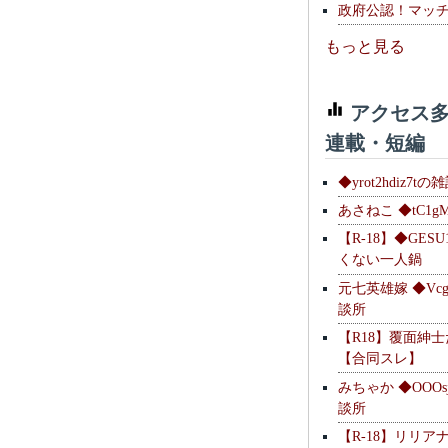
政府公認！マッ
もっと見る
アクセス多
連載・短編
◆yrot2hdiz7tの
あさねこ ◆tC1g
【R-18】◆GESU
くない一人鍋
元七英雄嫁 ◆Vcg
談所
【R18】覆面紳
【合同スレ】
みちゃか ◆OOOs
談所
【R-18】リリア