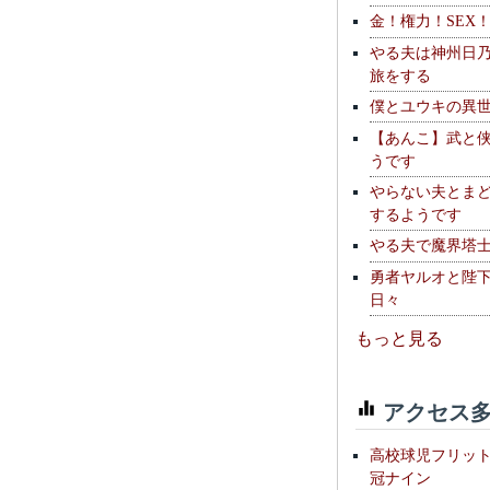
金！権力！SEX
やる夫は神州日
旅をする
僕とユウキの異
【あんこ】武と
うです
やらない夫とま
するようです
やる夫で魔界塔士S
勇者ヤルオと陛
日々
もっと見る
アクセス多
高校球児フリッ
冠ナイン