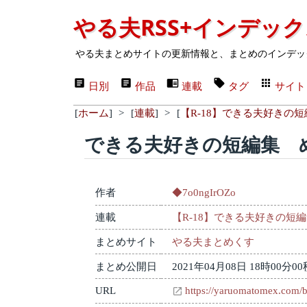
やる夫RSS+インデッ
やる夫まとめサイトの更新情報と、まとめのインデッ
日別
作品
連載
タグ
サイト
[
ホーム
]
>
[
連載
]
>
[
【R-18】できる夫好きの短
できる夫好きの短編集 
作者
◆7o0ngIrOZo
連載
【R-18】できる夫好きの短
まとめサイト
やる夫まとめくす
まとめ公開日
2021年04月08日 18時00分00
URL
https://yaruomatomex.com/b