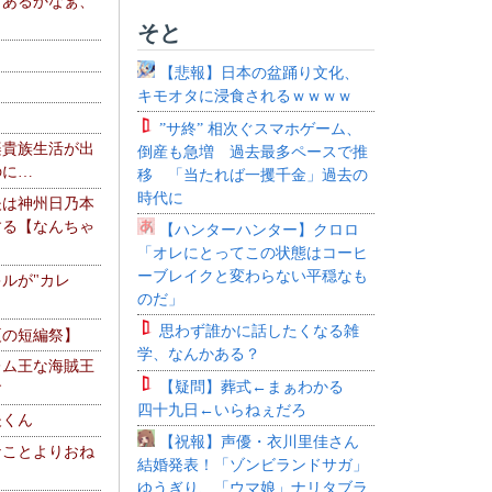
、あるかなぁ、
。
そと
【悲報】日本の盆踊り文化、
キモオタに浸食されるｗｗｗｗ
”サ終” 相次ぐスマホゲーム、
楽貴族生活が出
倒産も急増 過去最多ペースで推
のに…
移 「当たれば一攫千金」過去の
時代に
夫は神州日乃本
する【なんちゃ
【ハンターハンター】クロロ
「オレにとってこの状態はコーヒ
ーブレイクと変わらない平穏なも
ルが"カレ
のだ」
思わず誰かに話したくなる雑
夏の短編祭】
学、なんかある？
レム王な海賊王
【疑問】葬式←まぁわかる
す
四十九日←いらねぇだろ
夫くん
【祝報】声優・衣川里佳さん
なことよりおね
結婚発表！「ゾンビランドサガ」
ゆうぎり、「ウマ娘」ナリタブラ