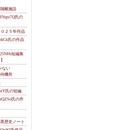
ナ
kの隔離施設
Yupz7Q氏の
２０２５年作品
UbkCk氏の作品
325NHs短編集
ロ】
かない
Mの待機所
集
HptY氏の短編
heQZSo氏の作
cの黒歴史ノート
WQmKI氏作品