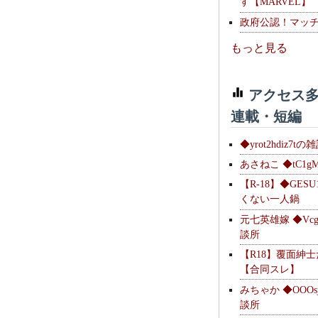
す【MARVEL】
政府公認！マッ
もっと見る
アクセス多
連載・短編
◆yrot2hdiz7tの
あさねこ ◆tC1g
【R-18】◆GESU
くない一人鍋
元七英雄嫁 ◆Vcg
談所
【R18】覆面紳
【合同スレ】
みちゃか ◆OOOs
談所