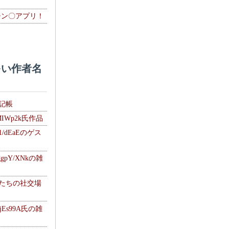
チン〇アプリ！
い作者名
雑記帳
MIWp2k氏作品
1/dEaEのゲス
gpY/XNkの雑
士たちの社交場
jEs99A氏の雑