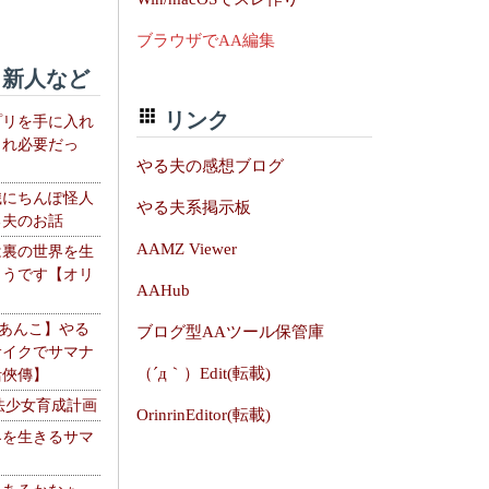
ブラウザでAA編集
新人など
リンク
プリを手に入れ
これ必要だっ
やる夫の感想ブログ
織にちんぽ怪人
やる夫系掲示板
る夫のお話
AAMZ Viewer
は裏の世界を生
ようです【オリ
AAHub
】
【あんこ】やる
ブログ型AAツール保管庫
サイクでサマナ
（´д｀）Edit(転載)
活俠傳】
法少女育成計画
OrinrinEditor(転載)
界を生きるサマ