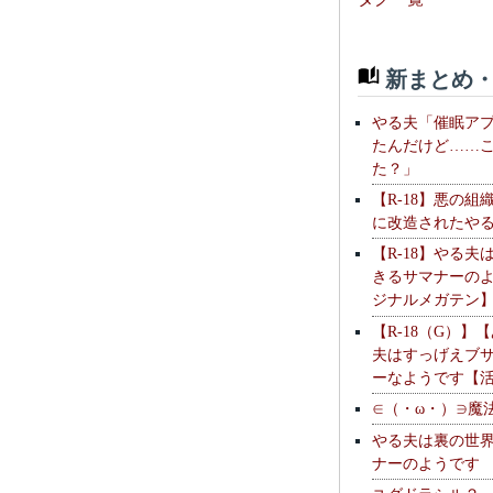
新まとめ・
やる夫「催眠ア
たんだけど……
た？」
【R-18】悪の組
に改造されたや
【R-18】やる夫
きるサマナーの
ジナルメガテン
【R-18（G）】
夫はすっげえブ
ーなようです【
∈（・ω・）∋魔
やる夫は裏の世
ナーのようです