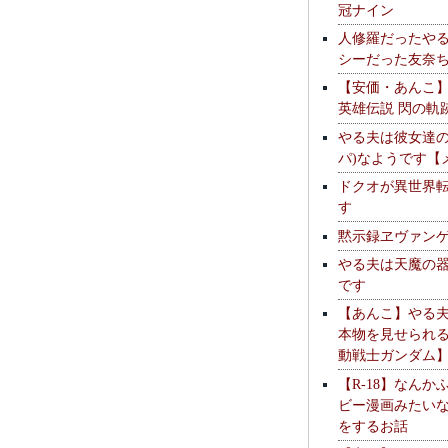
冠ナイン
人修羅だったや
シーだった友奈
【安価・あんこ
英雄伝説 閃の軌
やる夫は彼女達の
パ)なようです【
ドクオが異世界
す
黙示録ヱヴァン
やる夫は天魔の
です
【あんこ】やる
本物を見せられ
動戦士ガンダム
【R-18】なんか
ビー漫画みたい
をするお話