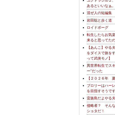
ユグドラシル２
あるといいなぁ
混ぜ人の短編集
岩田聡と歩く道
ロイドボーグ
転生したらお気
来ると思ってた
【あんこ】やる
をダイスで旅を
って武侠モノ】
異世界転生でスキ
ー"だった
【２０２６年 
ブロリーはハー
を目指すそうで
蛮族島だよやる
侵略者？ そん
ショタだ！