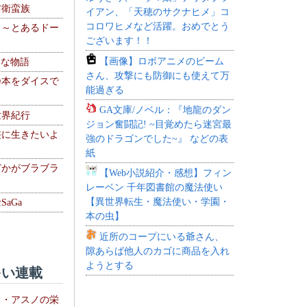
防衛蛮族
イアン、「天穂のサクナヒメ」コ
コロワヒメなど活躍。おめでとう
 ～とあるドー
ございます！！
～
【画像】ロボアニメのビーム
！な物語
さん、攻撃にも防御にも使えて万
乃本をダイスで
能過ぎる
GA文庫/ノベル：『地龍のダン
世界紀行
ジョン奮闘記! ~目覚めたら迷宮最
侠に生きたいよ
強のドラゴンでした~』 などの表
紙
どかがブラブラ
【Web小説紹介・感想】フィン
レーベン 千年図書館の魔法使い
【異世界転生・魔法使い・学園・
aGa
本の虫】
近所のコープにいる爺さん、
隙あらば他人のカゴに商品を入れ
ようとする
い連載
ト・アスノの栄