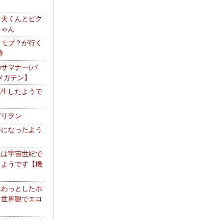
る夫くんとピク
ちゃん
】モブ？が行く
跡
サマナー(パ
メガテン】
転生したようで
ゲリヲン
器になったよう
夫は宇宙世紀で
るようです【機
】
ふわっとしたホ
な世界観でエロ