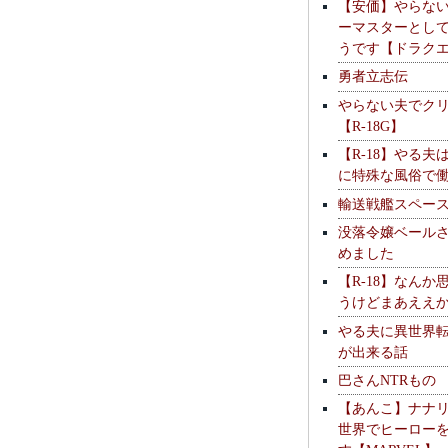
【安価】やらな
ーマスターとし
うです【ドラク
勇者立志伝
やらない夫でク
【R-18G】
【R-18】やる夫
に特殊な風俗で
輸送戦艦スペー
没落令嬢ベール
めました
【R-18】なんか
うけどまあええ
やる夫に異世界
が出来る話
巴さんNTRもの
【あんこ】ナナ
世界でヒーロー