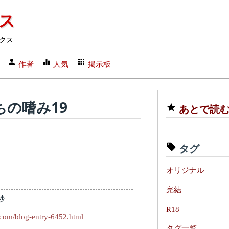
クス
クス
作者
人気
掲示板
の嗜み19
あとで読
タグ
オリジナル
完結
秒
R18
.com/blog-entry-6452.html
タグ一覧