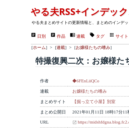
やる夫RSS+インデッ
やる夫まとめサイトの更新情報と、まとめのインデッ
日別
作品
連載
タグ
サイト
[
ホーム
]
>
[
連載
]
>
[
お嬢様たちの嗜み
]
特撮復興二次：お嬢様たち
作者
◆6FEnLiiQCo
連載
お嬢様たちの嗜み
まとめサイト
【掘っ立て小屋】別室
まとめ公開日
2021年01月11日 18時17分11
URL
https://midshfdgna.blog.fc2