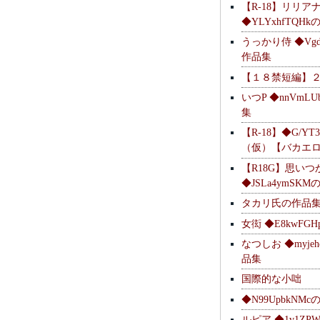
【R-18】リリア
◆YLYxhfTQH
うっかり侍 ◆Vgdl
作品集
【１８禁短編】
いつP ◆nnVmL
集
【R-18】◆G/YT
（仮）【バカエ
【R18G】思いつ
◆JSLa4ymSK
タカリ氏の作品
女衒 ◆E8kwFG
なつしお ◆myje
品集
国際的な小咄
◆N99UpbkNM
ルピア ◆1v1ZP