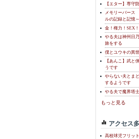
【エター】専守
メモリーバース
ルの記録と記憶
金！権力！SEX
やる夫は神州日
旅をする
僕とユウキの異
【あんこ】武と
うです
やらない夫とま
するようです
やる夫で魔界塔士S
もっと見る
アクセス多
高校球児フリッ