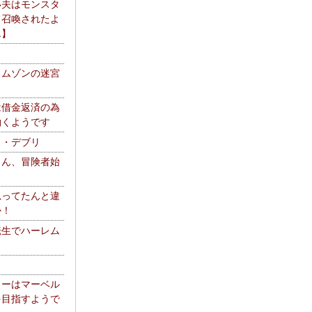
い夫はモンスタ
て召喚されたよ
エ】
リムゾンの迷宮
は借金返済の為
働くようです
ス・デブリ
さん、冒険者始
思ってたんと違
か！
転生でハーレム
リーはマーベル
を目指すようで