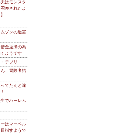
い夫はモンスタ
て召喚されたよ
エ】
リムゾンの迷宮
は借金返済の為
働くようです
ス・デブリ
さん、冒険者始
思ってたんと違
か！
転生でハーレム
リーはマーベル
を目指すようで