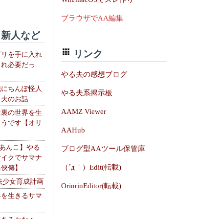
ブラウザでAA編集
新人など
リンク
プリを手に入れ
これ必要だっ
やる夫の感想ブログ
織にちんぽ怪人
やる夫系掲示板
る夫のお話
AAMZ Viewer
は裏の世界を生
ようです【オリ
AAHub
】
【あんこ】やる
ブログ型AAツール保管庫
サイクでサマナ
（´д｀）Edit(転載)
活俠傳】
法少女育成計画
OrinrinEditor(転載)
界を生きるサマ