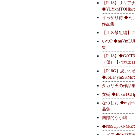
【R-18】リリア
◆YLYxhfTQH
うっかり侍 ◆Vgdl
作品集
【１８禁短編】
いつP ◆nnVmL
集
【R-18】◆G/YT
（仮）【バカエ
【R18G】思いつ
◆JSLa4ymSK
タカリ氏の作品
女衒 ◆E8kwFG
なつしお ◆myje
品集
国際的な小咄
◆N99UpbkNM
ルピア ◆1v1ZP