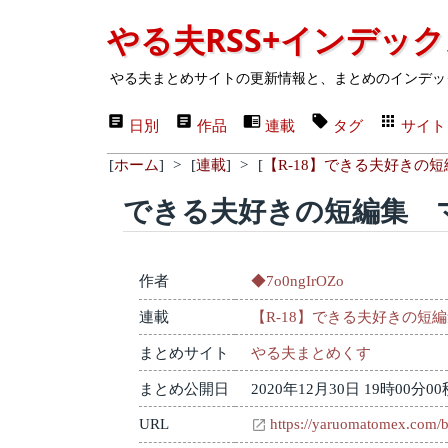
やる夫RSS+インデッ
やる夫まとめサイトの更新情報と、まとめのインデッ
日別
作品
連載
タグ
サイト
[
ホーム
]
>
[
連載
]
>
[
【R-18】できる夫好きの短
できる夫好きの短編集 
作者
◆7o0ngIrOZo
連載
【R-18】できる夫好きの短
まとめサイト
やる夫まとめくす
まとめ公開日
2020年12月30日 19時00分00
URL
https://yaruomatomex.com/b