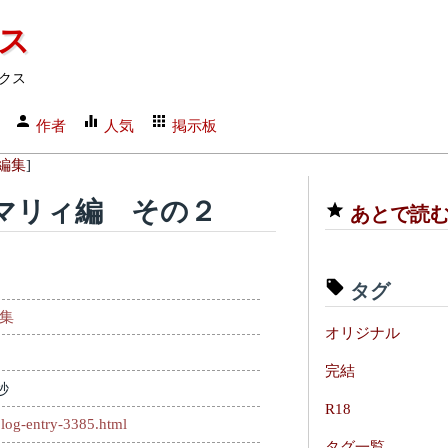
クス
クス
作者
人気
掲示板
編集
]
マリィ編 その２
あとで読
タグ
編集
オリジナル
完結
秒
R18
log-entry-3385.html
タグ一覧