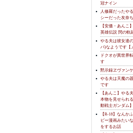
冠ナイン
人修羅だったや
シーだった友奈
【安価・あんこ
英雄伝説 閃の軌
やる夫は彼女達の
パ)なようです【
ドクオが異世界
す
黙示録ヱヴァン
やる夫は天魔の
です
【あんこ】やる
本物を見せられ
動戦士ガンダム
【R-18】なんか
ビー漫画みたい
をするお話