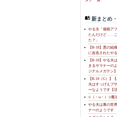
新まとめ・
やる夫「催眠ア
たんだけど……
た？」
【R-18】悪の組
に改造されたや
【R-18】やる夫
きるサマナーの
ジナルメガテン
【R-18（G）】
夫はすっげえブ
ーなようです【
∈（・ω・）∋魔
やる夫は裏の世
ナーのようです