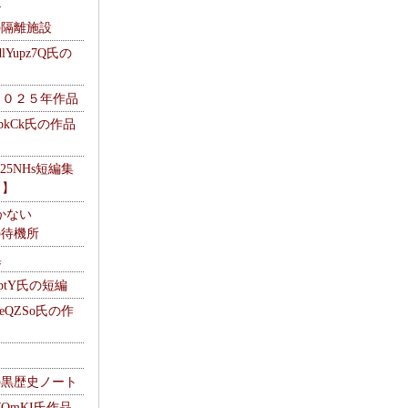
ナ
kの隔離施設
Yupz7Q氏の
２０２５年作品
UbkCk氏の作品
325NHs短編集
ロ】
かない
Mの待機所
集
HptY氏の短編
heQZSo氏の作
cの黒歴史ノート
WQmKI氏作品