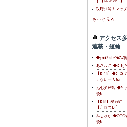
す【MARVEL】
政府公認！マッ
もっと見る
アクセス多
連載・短編
◆yrot2hdiz7tの
あさねこ ◆tC1g
【R-18】◆GESU
くない一人鍋
元七英雄嫁 ◆Vcg
談所
【R18】覆面紳
【合同スレ】
みちゃか ◆OOOs
談所