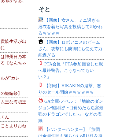
、あるかなぁ、
。
そと
【画像】女さん、ミニ過ぎる
浴衣を着た写真を投稿して叩かれ
るｗｗｗｗ
楽貴族生活が出
【画像】ロボアニメのビーム
のに…
さん、攻撃にも防御にも使えて万
能過ぎる
夫は神州日乃本
する【なんちゃ
PTA会長「PTA参加拒否した親
へ最終警告。こうなってもい
い？」
ルが"カレ
【朗報】HIKAKINの鬼茶、怒
りのセール開始ｗｗｗｗｗｗ
夏の短編祭】
GA文庫/ノベル：『地龍のダン
レム王な海賊王
ジョン奮闘記! ~目覚めたら迷宮最
す
強のドラゴンでした~』 などの表
夫くん
紙
なことよりおね
【ハンターハンター】「旅団
は全員仲間も知らない切り札を持