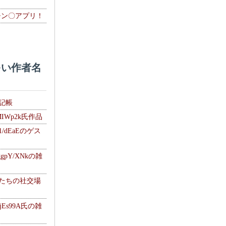
チン〇アプリ！
い作者名
雑記帳
MIWp2k氏作品
1/dEaEのゲス
gpY/XNkの雑
士たちの社交場
jEs99A氏の雑