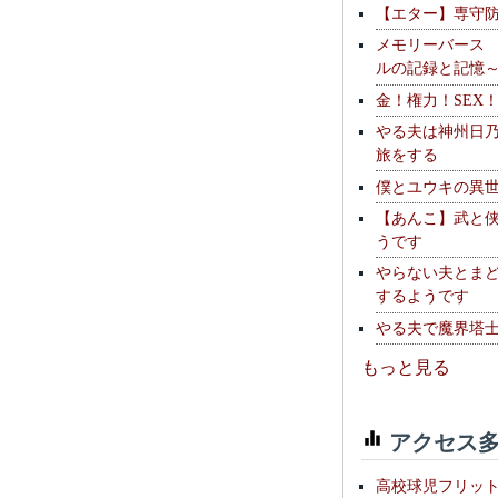
【エター】専守
メモリーバース
ルの記録と記憶
金！権力！SEX
やる夫は神州日
旅をする
僕とユウキの異
【あんこ】武と
うです
やらない夫とま
するようです
やる夫で魔界塔士S
もっと見る
アクセス多
高校球児フリッ