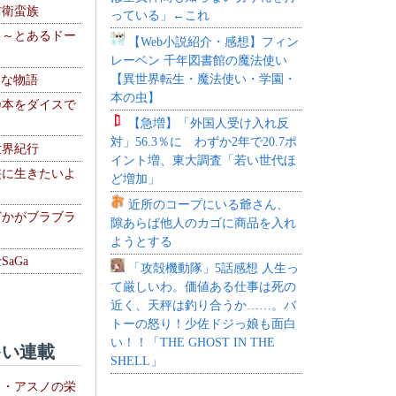
防衛蛮族
っている」←これ
 ～とあるドー
【Web小説紹介・感想】フィン
～
レーベン 千年図書館の魔法使い
【異世界転生・魔法使い・学園・
！な物語
本の虫】
乃本をダイスで
【急増】「外国人受け入れ反
対」56.3％に わずか2年で20.7ポ
世界紀行
イント増、東大調査「若い世代ほ
侠に生きたいよ
ど増加」
近所のコープにいる爺さん、
どかがブラブラ
隙あらば他人のカゴに商品を入れ
ようとする
aGa
「攻殻機動隊」5話感想 人生っ
て厳しいわ。価値ある仕事は死の
近く、天秤は釣り合うか……。バ
トーの怒り！少佐ドジっ娘も面白
い！！「THE GHOST IN THE
い連載
SHELL」
ト・アスノの栄