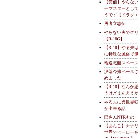
【安価】やらな
ーマスターとし
うです【ドラク
勇者立志伝
やらない夫でク
【R-18G】
【R-18】やる夫
に特殊な風俗で
輸送戦艦スペー
没落令嬢ベール
めました
【R-18】なんか
うけどまあええ
やる夫に異世界
が出来る話
巴さんNTRもの
【あんこ】ナナ
世界でヒーロー