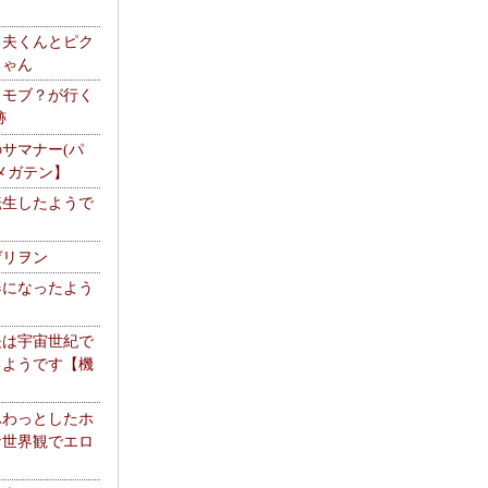
る夫くんとピク
ちゃん
】モブ？が行く
跡
サマナー(パ
メガテン】
転生したようで
ゲリヲン
器になったよう
夫は宇宙世紀で
るようです【機
】
ふわっとしたホ
な世界観でエロ