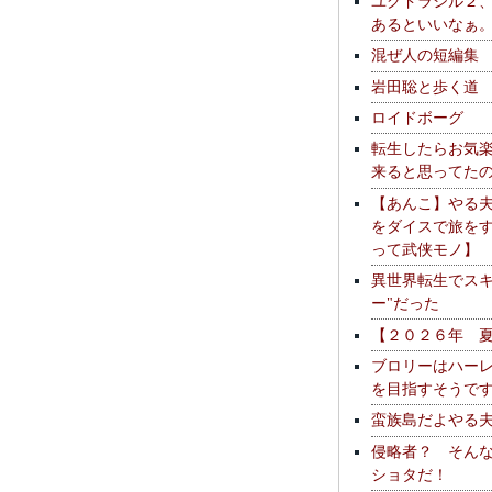
ユグドラシル２
あるといいなぁ
混ぜ人の短編集
岩田聡と歩く道
ロイドボーグ
転生したらお気
来ると思ってた
【あんこ】やる
をダイスで旅を
って武侠モノ】
異世界転生でスキ
ー"だった
【２０２６年 
ブロリーはハー
を目指すそうで
蛮族島だよやる
侵略者？ そん
ショタだ！