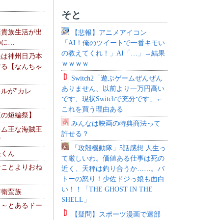
そと
楽貴族生活が出
【悲報】アニメアイコン
のに…
「AI！俺のツイートで一番キモい
の教えてくれ！」AI「…」→結果
夫は神州日乃本
ｗｗｗｗ
する【なんちゃ
Switch2「遊ぶゲームぜんぜん
ありません、以前より一万円高い
ルが"カレ
です、現状Switchで充分です」←
これを買う理由ある
夏の短編祭】
みんなは映画の特典商法って
レム王な海賊王
許せる？
す
「攻殻機動隊」5話感想 人生っ
夫くん
て厳しいわ。価値ある仕事は死の
なことよりおね
近く、天秤は釣り合うか……。バ
トーの怒り！少佐ドジっ娘も面白
い！！「THE GHOST IN THE
防衛蛮族
SHELL」
 ～とあるドー
【疑問】スポーツ漫画で退部
～