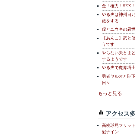
金！権力！SEX
やる夫は神州日
旅をする
僕とユウキの異
【あんこ】武と
うです
やらない夫とま
するようです
やる夫で魔界塔士S
勇者ヤルオと陛
日々
もっと見る
アクセス多
高校球児フリッ
冠ナイン