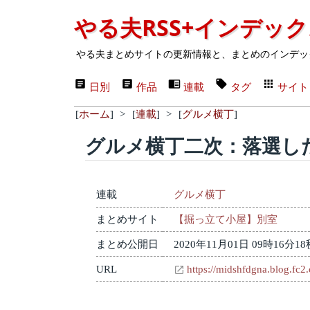
やる夫RSS+インデッ
やる夫まとめサイトの更新情報と、まとめのインデッ
日別
作品
連載
タグ
サイト
[
ホーム
]
>
[
連載
]
>
[
グルメ横丁
]
グルメ横丁二次：落選し
連載
グルメ横丁
まとめサイト
【掘っ立て小屋】別室
まとめ公開日
2020年11月01日 09時16分18
URL
https://midshfdgna.blog.fc2