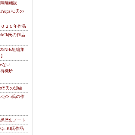
kの隔離施設
Yupz7Q氏の
２０２５年作品
UbkCk氏の作品
325NHs短編集
ロ】
かない
Mの待機所
集
HptY氏の短編
heQZSo氏の作
cの黒歴史ノート
WQmKI氏作品