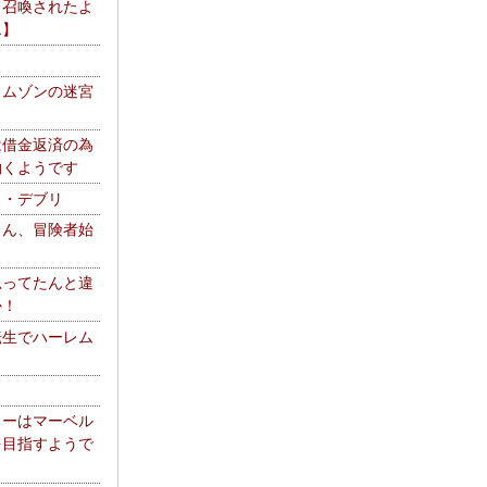
て召喚されたよ
エ】
リムゾンの迷宮
は借金返済の為
働くようです
ス・デブリ
さん、冒険者始
思ってたんと違
か！
転生でハーレム
リーはマーベル
を目指すようで