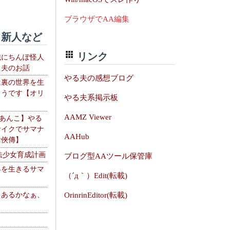
ブラウザでAA編集
新人など
リンク
織にちんぽ怪人
る夫のお話
やる夫の感想ブログ
は裏の世界を生
ようです【オリ
やる夫系掲示板
】
AAMZ Viewer
【あんこ】やる
サイクでサマナ
AAHub
活俠傳】
法少女育成計画
ブログ型AAツール保管庫
界を生きるサマ
（´д｀）Edit(転載)
、あるかなぁ、
OrinrinEditor(転載)
。