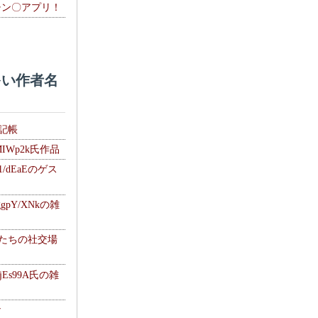
チン〇アプリ！
い作者名
雑記帳
MIWp2k氏作品
1/dEaEのゲス
gpY/XNkの雑
士たちの社交場
jEs99A氏の雑
ナ