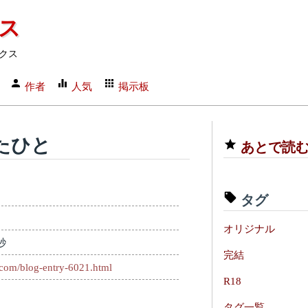
クス
クス
作者
人気
掲示板
たひと
あとで読
タグ
オリジナル
秒
完結
.com/blog-entry-6021.html
R18
タグ一覧