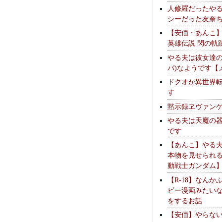
人修羅だったや
シーだった友奈
【安価・あんこ
英雄伝説 閃の軌
やる夫は彼女達の
パ)なようです【
ドクオが異世界
す
黙示録ヱヴァン
やる夫は天魔の
です
【あんこ】やる
本物を見せられ
動戦士ガンダム
【R-18】なんか
ビー漫画みたい
をするお話
【安価】やらな