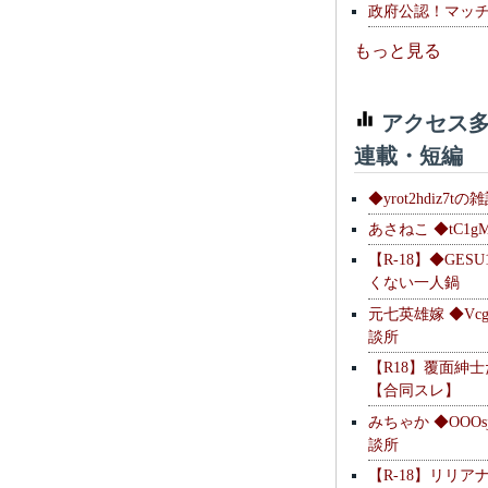
政府公認！マッ
もっと見る
アクセス多
連載・短編
◆yrot2hdiz7tの
あさねこ ◆tC1g
【R-18】◆GESU
くない一人鍋
元七英雄嫁 ◆Vcg
談所
【R18】覆面紳
【合同スレ】
みちゃか ◆OOOs
談所
【R-18】リリア