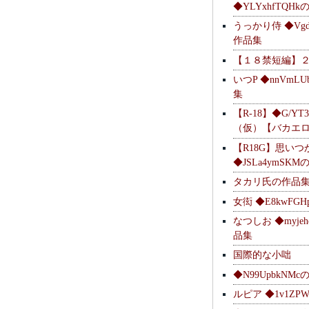
◆YLYxhfTQH
うっかり侍 ◆Vgdl
作品集
【１８禁短編】
いつP ◆nnVmL
集
【R-18】◆G/YT
（仮）【バカエ
【R18G】思いつ
◆JSLa4ymSK
タカリ氏の作品
女衒 ◆E8kwFG
なつしお ◆myje
品集
国際的な小咄
◆N99UpbkNM
ルピア ◆1v1ZP