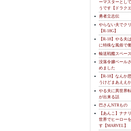
ーマスターとし
うです【ドラク
勇者立志伝
やらない夫でク
【R-18G】
【R-18】やる夫
に特殊な風俗で
輸送戦艦スペー
没落令嬢ベール
めました
【R-18】なんか
うけどまあええ
やる夫に異世界
が出来る話
巴さんNTRもの
【あんこ】ナナ
世界でヒーロー
す【MARVEL】