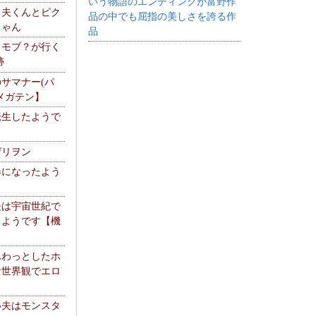
いう物語のエンディングが富野作
る夫くんとピク
品の中でも屈指の美しさを誇る作
ちゃん
品
】モブ？が行く
跡
サマナー(パ
メガテン】
転生したようで
ゲリヲン
器になったよう
夫は宇宙世紀で
るようです【機
】
ふわっとしたホ
な世界観でエロ
い夫はモンスタ