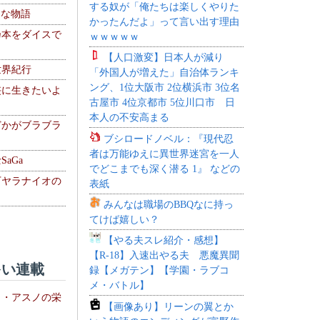
する奴が「俺たちは楽しくやりた
！な物語
かったんだよ」って言い出す理由
乃本をダイスで
ｗｗｗｗｗ
【人口激変】日本人が減り
世界紀行
「外国人が増えた」自治体ランキ
ング、1位大阪市 2位横浜市 3位名
侠に生きたいよ
古屋市 4位京都市 5位川口市 日
本人の不安高まる
どかがブラブラ
ブシロードノベル：『現代忍
者は万能ゆえに異世界迷宮を一人
aGa
でどこまでも深く潜る 1』 などの
下ヤラナイオの
表紙
みんなは職場のBBQなに持っ
てけば嬉しい？
【やる夫スレ紹介・感想】
【R-18】入速出やる夫 悪魔異聞
い連載
録【メガテン】【学園・ラブコ
メ・バトル】
ト・アスノの栄
【画像あり】リーンの翼とか