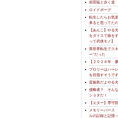
岩田聡と歩く道
ロイドボーグ
転生したらお気
来ると思ってた
【あんこ】やる
をダイスで旅を
って武侠モノ】
異世界転生でスキ
ー"だった
【２０２６年 
ブロリーはハー
を目指すそうで
蛮族島だよやる
侵略者？ そん
ショタだ！
【エター】専守
メモリーバース
ルの記録と記憶