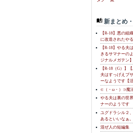
新まとめ・
【R-18】悪の組
に改造されたや
【R-18】やる夫
きるサマナーの
ジナルメガテン
【R-18（G）】
夫はすっげえブ
ーなようです【
∈（・ω・）∋魔
やる夫は裏の世
ナーのようです
ユグドラシル２
あるといいなぁ
混ぜ人の短編集