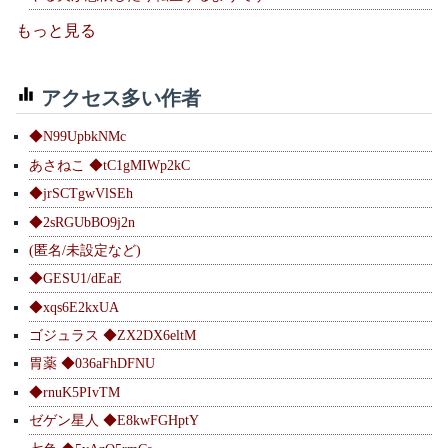
もっと見る
アクセス多い作者
◆N99UpbkNMc
あさねこ ◆tC1gMIWp2kC
◆jrSCTgwVlSEh
◆2sRGUbBO9j2n
(匿名/未設定など)
◆GESU1/dEaE
◆xqs6E2kxUA
ゴジュラス ◆ZX2DX6eltM
胃薬 ◆036aFhDFNU
◆rnuK5PIvTM
ゼゲン星人 ◆E8kwFGHptY