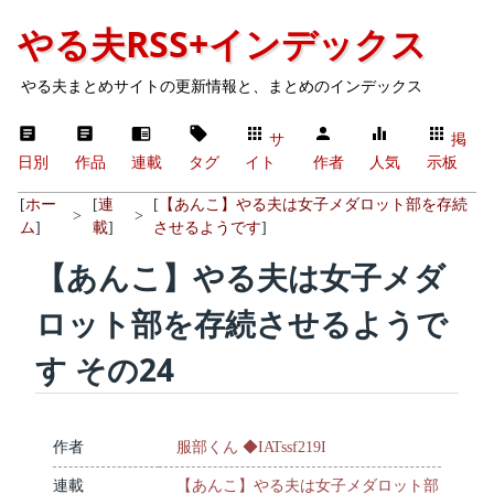
やる夫RSS+インデックス
やる夫まとめサイトの更新情報と、まとめのインデックス
サ
掲
日別
作品
連載
タグ
イト
作者
人気
示板
[
ホー
[
連
[
【あんこ】やる夫は女子メダロット部を存続
>
>
ム
]
載
]
させるようです
]
【あんこ】やる夫は女子メダ
ロット部を存続させるようで
す その24
作者
服部くん ◆IATssf219I
連載
【あんこ】やる夫は女子メダロット部