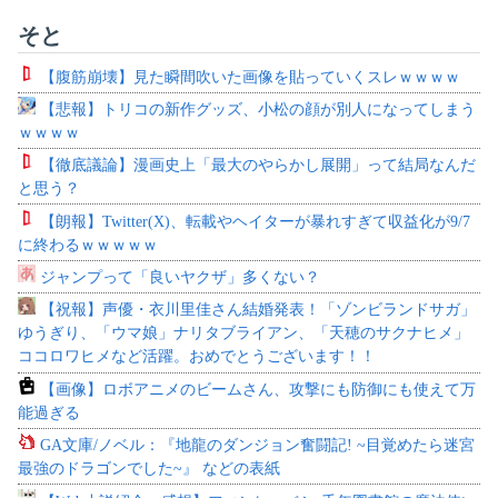
そと
【腹筋崩壊】見た瞬間吹いた画像を貼っていくスレｗｗｗｗ
【悲報】トリコの新作グッズ、小松の顔が別人になってしまう
ｗｗｗｗ
【徹底議論】漫画史上「最大のやらかし展開」って結局なんだ
と思う？
【朗報】Twitter(X)、転載やヘイターが暴れすぎて収益化が9/7
に終わるｗｗｗｗｗ
ジャンプって「良いヤクザ」多くない？
【祝報】声優・衣川里佳さん結婚発表！「ゾンビランドサガ」
ゆうぎり、「ウマ娘」ナリタブライアン、「天穂のサクナヒメ」
ココロワヒメなど活躍。おめでとうございます！！
【画像】ロボアニメのビームさん、攻撃にも防御にも使えて万
能過ぎる
GA文庫/ノベル：『地龍のダンジョン奮闘記! ~目覚めたら迷宮
最強のドラゴンでした~』 などの表紙