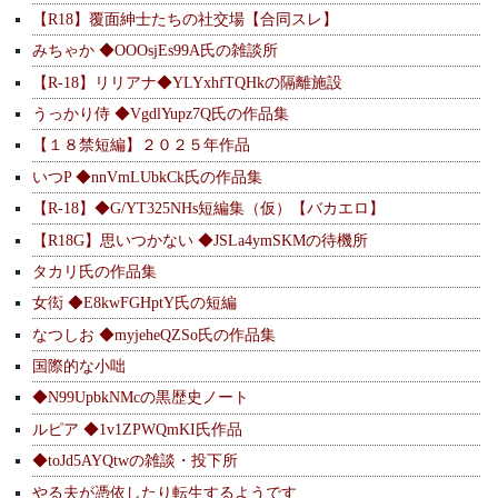
【R18】覆面紳士たちの社交場【合同スレ】
みちゃか ◆OOOsjEs99A氏の雑談所
【R-18】リリアナ◆YLYxhfTQHkの隔離施設
うっかり侍 ◆VgdlYupz7Q氏の作品集
【１８禁短編】２０２５年作品
いつP ◆nnVmLUbkCk氏の作品集
【R-18】◆G/YT325NHs短編集（仮）【バカエロ】
【R18G】思いつかない ◆JSLa4ymSKMの待機所
タカリ氏の作品集
女衒 ◆E8kwFGHptY氏の短編
なつしお ◆myjeheQZSo氏の作品集
国際的な小咄
◆N99UpbkNMcの黒歴史ノート
ルピア ◆1v1ZPWQmKI氏作品
◆toJd5AYQtwの雑談・投下所
やる夫が憑依したり転生するようです