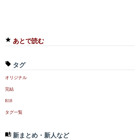
あとで読む
タグ
オリジナル
完結
R18
タグ一覧
新まとめ・新人など