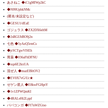
あさねこ ◆tC1gMIWp2kC
◆N99UpbkNMc
(匿名/未設定など)
◆GESU1/dEaE
ゴジュラス ◆ZX2DX6eltM
◆2sRGUbBO9j2n
七色 ◆5yAzQ5rmCs
◆jrSCTgwVlSEh
胃薬 ◆036aFhDFNU
◆xqs6E2kxUA
混ぜ人 ◆mazEBItOV2
◆EV0X7vG/Uc★
ゼゲン星人 ◆E8kwFGHptY
◆1v1ZPWQmKI
◆4RALeHt2Lppf
ババコンガ ◆Ff7nWZGtso