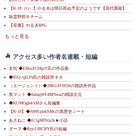
【R-18（G）】やる夫は明日死ぬ予定のようです【現代異能】
除霊野郎Ｂチーム
【安価】やる夫RPG
もっと見る
アクセス多い作者名連載・短編
女衒 ◆E8kwFGHptY氏の作品集
◆05Q./qILPs氏の雑談所ネタ
（エージェント）◆28KU4V0f26の雑談所作品
黒マント ◆8alnqWF4MNwaの雑談次元
◆KUMOgh4/xMさん短編集
【R-18】◆N99UpbkNMcの黒歴史ノート
あさねこ ◆tC1gMIWp2k★小話
ダーマ ◆RzjcLBlCBY氏の短編