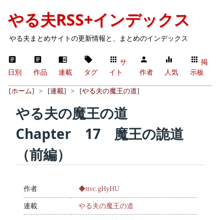
やる夫RSS+インデックス
やる夫まとめサイトの更新情報と、まとめのインデックス
サ
掲
日別
作品
連載
タグ
イト
作者
人気
示板
[
ホーム
]
>
[
連載
]
>
[
やる夫の魔王の道
]
やる夫の魔王の道
Chapter 17 魔王の詭道
（前編）
作者
◆ttvc.gHyHU
連載
やる夫の魔王の道