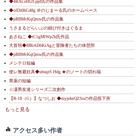
◆4RALeHt2Lppf氏の作品集
◆ofDi0hG48g ＠のじまーる氏のホームベース
◆pRBMvKqQmw氏の作品集
うさまるどらいぶの錆び付きはぐるま
あさねこ ◆tC1gMIWp2k氏作品
大首領◆8BbAD6KiAgと冒険者たちの休憩所
◆pRBMvKqQmw氏の作品集
メシテロ短編
使レ無避妊具◆ubsqzS.Hdg ★のノートの切れ端
胃薬の短編
☆凜男友達シリーズ二次創作
【R-18（G）】なつしお ◆myjeheQZSoの作品投下所
もっと見る
アクセス多い作者