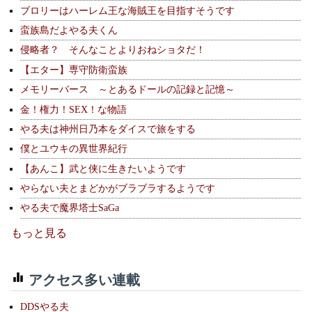
ブロリーはハーレム王な海賊王を目指すそうです
蛮族島だよやる夫くん
侵略者？ そんなことよりおねショタだ！
【エター】専守防衛蛮族
メモリーバース ～とあるドールの記録と記憶～
金！権力！SEX！な物語
やる夫は神州日乃本をダイスで旅をする
僕とユウキの異世界紀行
【あんこ】武と侠に生きたいようです
やらない夫とまどかがブラブラするようです
やる夫で魔界塔士SaGa
もっと見る
アクセス多い連載
DDSやる夫