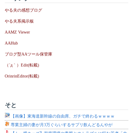
やる夫の感想ブログ
やる夫系掲示板
AAMZ Viewer
AAHub
ブログ型AAツール保管庫
（´д｀）Edit(転載)
OrinrinEditor(転載)
そと
【画像】東海道新幹線の自由席、ガチで終わるｗｗｗｗ
専業主婦の妻が月3万ぐらいするサプリ飲んどるんやが