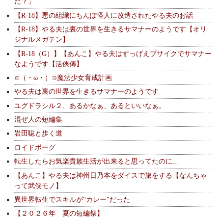
た？」
【R-18】悪の組織にちんぽ怪人に改造されたやる夫のお話
【R-18】やる夫は裏の世界を生きるサマナーのようです【オリ
ジナルメガテン】
【R-18（G）】【あんこ】やる夫はすっげえブサイクでサマナー
なようです【活俠傳】
∈（・ω・）∋魔法少女育成計画
やる夫は裏の世界を生きるサマナーのようです
ユグドラシル２、あるかなぁ、あるといいなぁ。
混ぜ人の短編集
岩田聡と歩く道
ロイドボーグ
転生したらお気楽貴族生活が出来ると思ってたのに…
【あんこ】やる夫は神州日乃本をダイスで旅をする【なんちゃ
って武侠モノ】
異世界転生でスキルが"カレー"だった
【２０２６年 夏の短編祭】