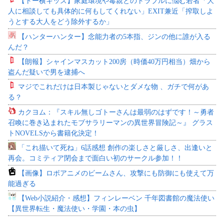
【トー横キッズ】家庭環境や毒親とのトラブルに悩む若者「大
人に相談しても具体的に何もしてくれない」EXIT兼近「搾取しよ
うとする大人をどう除外するか」
【ハンターハンター】念能力者の5本指、ジンの他に誰が入る
んだ？
【朗報】シャインマスカット200房（時価40万円相当）畑から
盗んだ疑いで男を逮捕へ
マジでこれだけは日本製じゃないとダメな物 、ガチで何があ
る？
カクヨム：『スキル無しゴトーさんは最弱のはずです！～勇者
召喚に巻き込まれたモブサラリーマンの異世界冒険記～』 グラス
トNOVELSから書籍化決定！
「これ描いて死ね」6話感想 創作の楽しさと厳しさ、出逢いと
再会。コミティア閉会まで面白い初のサークル参加！！
【画像】ロボアニメのビームさん、攻撃にも防御にも使えて万
能過ぎる
【Web小説紹介・感想】フィンレーベン 千年図書館の魔法使い
【異世界転生・魔法使い・学園・本の虫】