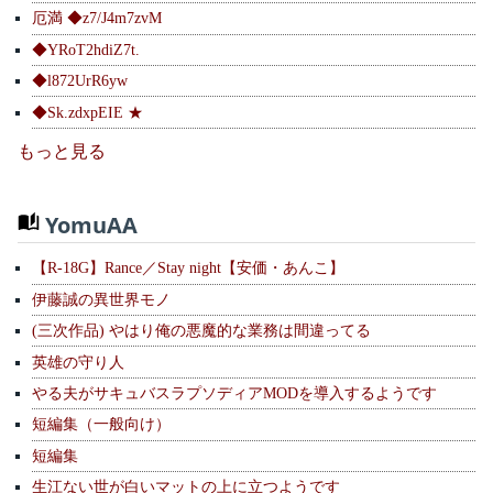
厄満 ◆z7/J4m7zvM
◆YRoT2hdiZ7t.
◆l872UrR6yw
◆Sk.zdxpEIE ★
もっと見る
YomuAA
【R-18G】Rance／Stay night【安価・あんこ】
伊藤誠の異世界モノ
(三次作品) やはり俺の悪魔的な業務は間違ってる
英雄の守り人
やる夫がサキュバスラプソディアMODを導入するようです
短編集（一般向け）
短編集
生江ない世が白いマットの上に立つようです