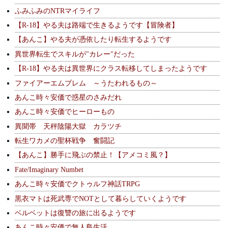
ふみふみのNTRマイライフ
【R-18】やる夫は路端で生きるようです【冒険者】
【あんこ】やる夫が憑依したり転生するようです
異世界転生でスキルが"カレー"だった
【R-18】やる夫は異世界にクラス転移してしまったようです
ファイアーエムブレム ～うたわれるもの～
あんこ時々安価で惑星のさみだれ
あんこ時々安価でヒーローもの
異聞帯 天秤陰陽大獄 カラツチ
転生ワカメの聖杯戦争 奮闘記
【あんこ】勝手に飛ぶの禁止！【アメコミ風？】
Fate/Imaginary Numbet
あんこ時々安価でクトゥルフ神話TRPG
黒衣マトは死武専でNOTとして暮らしていくようです
ベルベットは復讐の旅に出るようです
あんこ時々安価で無人島生活