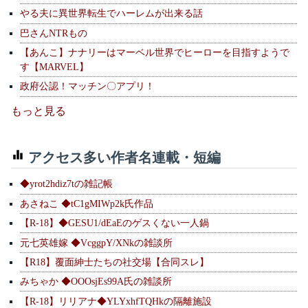
やる夫に異世界転生でハーレムが出来る話
巴さんNTRもの
【あんこ】ナナリーはマーベル世界でヒーローを目指すようで
す【MARVEL】
政府公認！マッチン〇アプリ！
もっと見る
アクセス多い作者名連載・短編
◆yrot2hdiz7tの雑記帳
あさねこ ◆tC1gMIWp2k氏作品
【R-18】◆GESU1/dEaEのゲスくない一人鍋
元七英雄嫁 ◆VcggpY/XNkの雑談所
【R18】覆面紳士たちの社交場【合同スレ】
みちゃか ◆OOOsjEs99A氏の雑談所
【R-18】リリアナ◆YLYxhfTQHkの隔離施設