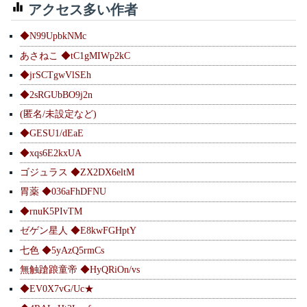
アクセス多い作者
◆N99UpbkNMc
あさねこ ◆tC1gMIWp2kC
◆jrSCTgwVlSEh
◆2sRGUbBO9j2n
(匿名/未設定など)
◆GESU1/dEaE
◆xqs6E2kxUA
ゴジュラス ◆ZX2DX6eltM
胃薬 ◆036aFhDFNU
◆rnuK5PIvTM
ゼゲン星人 ◆E8kwFGHptY
七色 ◆5yAzQ5rmCs
無触蹌踉童帝 ◆HyQRiOn/vs
◆EV0X7vG/Uc★