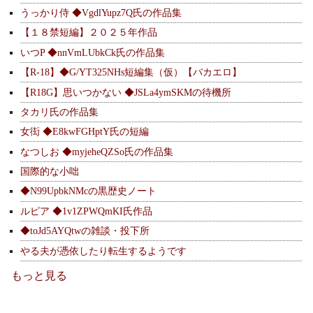
うっかり侍 ◆VgdlYupz7Q氏の作品集
【１８禁短編】２０２５年作品
いつP ◆nnVmLUbkCk氏の作品集
【R-18】◆G/YT325NHs短編集（仮）【バカエロ】
【R18G】思いつかない ◆JSLa4ymSKMの待機所
タカリ氏の作品集
女衒 ◆E8kwFGHptY氏の短編
なつしお ◆myjeheQZSo氏の作品集
国際的な小咄
◆N99UpbkNMcの黒歴史ノート
ルピア ◆1v1ZPWQmKI氏作品
◆toJd5AYQtwの雑談・投下所
やる夫が憑依したり転生するようです
もっと見る