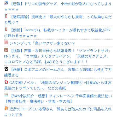
【悲報】トリコの新作グッズ、小松の顔が別人になってしまう
ｗｗｗｗ
【徹底議論】漫画史上「最大のやらかし展開」って結局なんだ
と思う？
【朗報】Twitter(X)、転載やヘイターが暴れすぎて収益化が9/7
に終わるｗｗｗｗｗ
ジャンプって「良いヤクザ」多くない？
【祝報】声優・衣川里佳さん結婚発表！「ゾンビランドサガ」
ゆうぎり、「ウマ娘」ナリタブライアン、「天穂のサクナヒメ」
ココロワヒメなど活躍。おめでとうございます！！
【画像】ロボアニメのビームさん、攻撃にも防御にも使えて万
能過ぎる
GA文庫/ノベル：『地龍のダンジョン奮闘記! ~目覚めたら迷宮
最強のドラゴンでした~』 などの表紙
【Web小説紹介・感想】フィンレーベン 千年図書館の魔法使い
【異世界転生・魔法使い・学園・本の虫】
近所のコープにいる爺さん、隙あらば他人のカゴに商品を入れ
ようとする