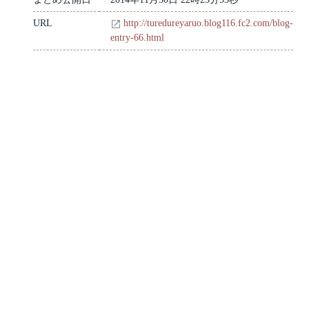
URL
http://turedureyaruo.blog116.fc2.com/blog-
entry-66.html