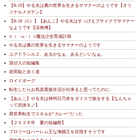
【R-18】やる夫は裏の世界を生きるサマナーのようです【オリ
ジナルメガテン】
【R-18（G）】【あんこ】やる夫はすっげえブサイクでサマナー
なようです【活俠傳】
∈（・ω・）∋魔法少女育成計画
やる夫は裏の世界を生きるサマナーのようです
ユグドラシル２、あるかなぁ、あるといいなぁ。
混ぜ人の短編集
岩田聡と歩く道
ロイドボーグ
転生したらお気楽貴族生活が出来ると思ってたのに…
【あんこ】やる夫は神州日乃本をダイスで旅をする【なんちゃ
って武侠モノ】
異世界転生でスキルが"カレー"だった
【２０２６年 夏の短編祭】
ブロリーはハーレム王な海賊王を目指すそうです