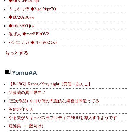
◆4RALeHt2Lppf
うっかり侍 ◆VgdlYupz7Q
◆l872UrR6yw
◆toJd5AYQtw
混ぜ人 ◆mazEBItOV2
ババコンガ ◆Ff7nWZGtso
もっと見る
YomuAA
【R-18G】Rance／Stay night【安価・あんこ】
伊藤誠の異世界モノ
(三次作品) やはり俺の悪魔的な業務は間違ってる
英雄の守り人
やる夫がサキュバスラプソディアMODを導入するようです
短編集（一般向け）