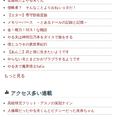
蛮族島だよやる夫くん
侵略者？ そんなことよりおねショタだ！
【エター】専守防衛蛮族
メモリーバース ～とあるドールの記録と記憶～
金！権力！SEX！な物語
やる夫は神州日乃本をダイスで旅をする
僕とユウキの異世界紀行
【あんこ】武と侠に生きたいようです
やらない夫とまどかがブラブラするようです
やる夫で魔界塔士SaGa
もっと見る
アクセス多い連載
高校球児フリット・アスノの栄冠ナイン
人修羅だったやる夫くんとピクシーだった友奈ちゃん