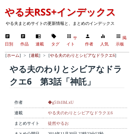
やる夫RSS+インデックス
やる夫まとめサイトの更新情報と、まとめのインデックス
サ
掲
日別
作品
連載
タグ
イト
作者
人気
示板
[
ホーム
]
>
[
連載
]
>
[
やる夫のわりとシビアなドラクエ6
]
やる夫のわりとシビアなドラ
クエ6 第3話「神託」
作者
◆g51h1lhLxU
連載
やる夫のわりとシビアなドラクエ6
まとめサイト
徒然やるお
まとめ公開日
2014年11月30日 22時23分53秒