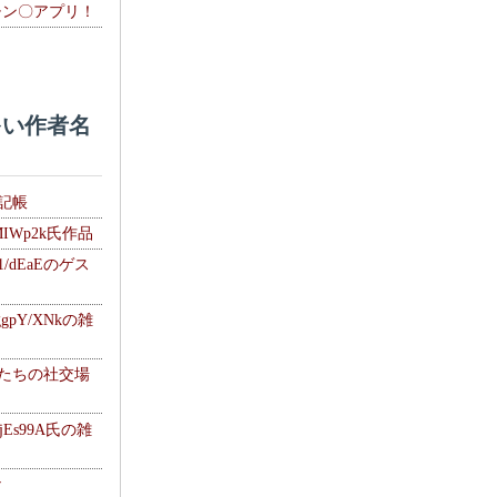
チン〇アプリ！
い作者名
雑記帳
MIWp2k氏作品
1/dEaEのゲス
gpY/XNkの雑
士たちの社交場
jEs99A氏の雑
ナ