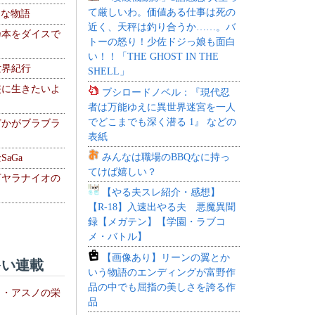
て厳しいわ。価値ある仕事は死の
！な物語
近く、天秤は釣り合うか……。バ
乃本をダイスで
トーの怒り！少佐ドジっ娘も面白
い！！「THE GHOST IN THE
世界紀行
SHELL」
侠に生きたいよ
ブシロードノベル：『現代忍
者は万能ゆえに異世界迷宮を一人
でどこまでも深く潜る 1』 などの
どかがブラブラ
表紙
みんなは職場のBBQなに持っ
aGa
てけば嬉しい？
下ヤラナイオの
【やる夫スレ紹介・感想】
【R-18】入速出やる夫 悪魔異聞
録【メガテン】【学園・ラブコ
メ・バトル】
【画像あり】リーンの翼とか
い連載
いう物語のエンディングが富野作
品の中でも屈指の美しさを誇る作
ト・アスノの栄
品