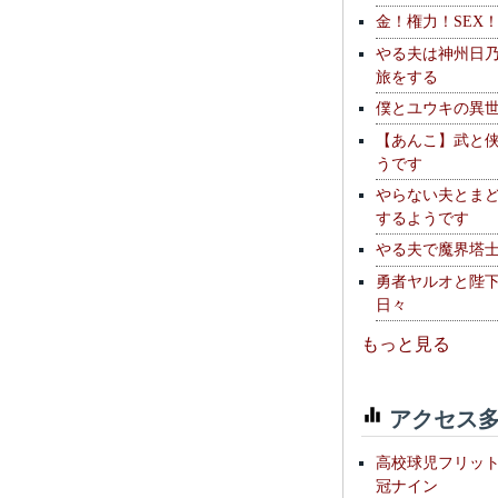
金！権力！SEX
やる夫は神州日
旅をする
僕とユウキの異
【あんこ】武と
うです
やらない夫とま
するようです
やる夫で魔界塔士S
勇者ヤルオと陛
日々
もっと見る
アクセス多
高校球児フリッ
冠ナイン