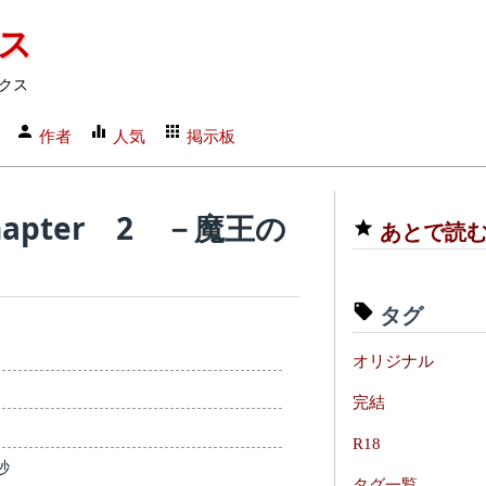
クス
クス
作者
人気
掲示板
pter 2 －魔王の
あとで読
タグ
オリジナル
完結
R18
秒
タグ一覧