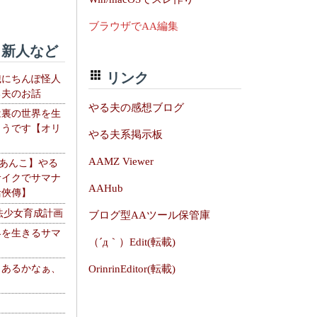
ブラウザでAA編集
新人など
リンク
織にちんぽ怪人
る夫のお話
やる夫の感想ブログ
は裏の世界を生
ようです【オリ
やる夫系掲示板
】
AAMZ Viewer
【あんこ】やる
サイクでサマナ
AAHub
活俠傳】
法少女育成計画
ブログ型AAツール保管庫
界を生きるサマ
（´д｀）Edit(転載)
、あるかなぁ、
OrinrinEditor(転載)
。