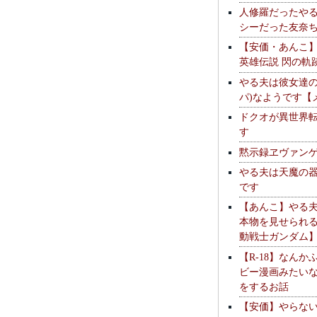
人修羅だったや
シーだった友奈
【安価・あんこ
英雄伝説 閃の軌
やる夫は彼女達の
パ)なようです【
ドクオが異世界
す
黙示録ヱヴァン
やる夫は天魔の
です
【あんこ】やる
本物を見せられ
動戦士ガンダム
【R-18】なんか
ビー漫画みたい
をするお話
【安価】やらな