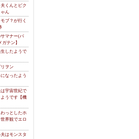
る夫くんとピク
ちゃん
】モブ？が行く
跡
サマナー(パ
メガテン】
転生したようで
ゲリヲン
器になったよう
夫は宇宙世紀で
るようです【機
】
ふわっとしたホ
な世界観でエロ
い夫はモンスタ