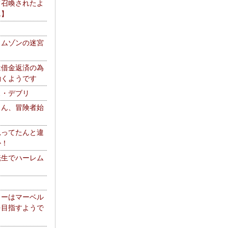
て召喚されたよ
エ】
リムゾンの迷宮
は借金返済の為
働くようです
ス・デブリ
さん、冒険者始
思ってたんと違
か！
転生でハーレム
リーはマーベル
を目指すようで