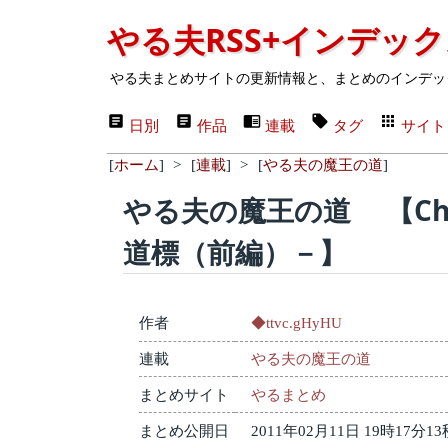
やる夫RSS+インデッ
やる夫まとめサイトの更新情報と、まとめのインデッ
日別
作品
連載
タグ
サイト
[
ホーム
]
>
[
連載
]
>
[
やる夫の魔王の道
]
やる夫の魔王の道 【Cha
道標（前編）－】
作者
◆ttvc.gHyHU
連載
やる夫の魔王の道
まとめサイト
やるまとめ
まとめ公開日
2011年02月11日 19時17分13