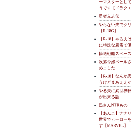
ーマスターとし
うです【ドラク
勇者立志伝
やらない夫でク
【R-18G】
【R-18】やる夫
に特殊な風俗で
輸送戦艦スペー
没落令嬢ベール
めました
【R-18】なんか
うけどまあええ
やる夫に異世界
が出来る話
巴さんNTRもの
【あんこ】ナナ
世界でヒーロー
す【MARVEL】