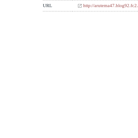
URL
http://arutema47.blog92.fc2