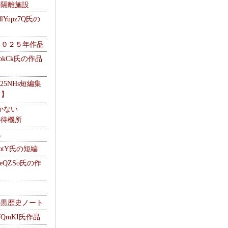
kの隔離施設
Yupz7Q氏の
２０２５年作品
UbkCk氏の作品
325NHs短編集
ロ】
かない
Mの待機所
集
HptY氏の短編
heQZSo氏の作
cの黒歴史ノート
WQmKI氏作品