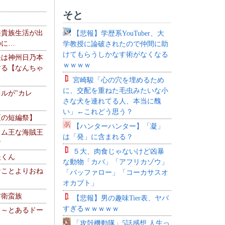
そと
楽貴族生活が出
【悲報】学歴系YouTuber、大
のに…
学教授に論破されたので仲間に助
けてもらうしかなす術がなくなる
夫は神州日乃本
ｗｗｗｗ
する【なんちゃ
宮崎駿「心の穴を埋めるため
に、交配を重ねた毛虫みたいな小
ルが"カレ
さな犬を連れてる人、本当に醜
い」←これどう思う？
夏の短編祭】
【ハンターハンター】「凝」
レム王な海賊王
は「発」に含まれる？
す
５大、肉食じゃないけど凶暴
夫くん
な動物「カバ」「アフリカゾウ」
なことよりおね
「バッファロー」「コーカサスオ
オカブト」
防衛蛮族
【悲報】男の趣味Tier表、ヤバ
すぎるｗｗｗｗｗ
 ～とあるドー
～
「攻殻機動隊」5話感想 人生っ