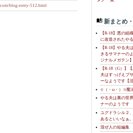
.com/blog-entry-512.html
新まとめ・
【R-18】悪の組
に改造されたや
【R-18】やる夫
きるサマナーの
ジナルメガテン
【R-18（G）】
夫はすっげえブ
ーなようです【
∈（・ω・）∋魔
やる夫は裏の世
ナーのようです
ユグドラシル２
あるといいなぁ
混ぜ人の短編集