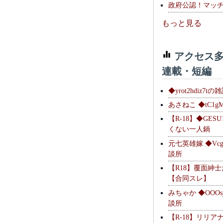
政府公認！マッ
もっと見る
アクセス多
連載・短編
◆yrot2hdiz7tの
あさねこ ◆tC1g
【R-18】◆GESU
くない一人鍋
元七英雄嫁 ◆Vcg
談所
【R18】覆面紳
【合同スレ】
みちゃか ◆OOOs
談所
【R-18】リリア