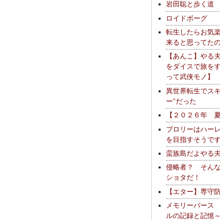
岩田聡と歩く道
ロイドボーグ
転生したらお気
来ると思ってた
【あんこ】やる
をダイスで旅を
って武侠モノ】
異世界転生でスキ
ー"だった
【２０２６年 
ブロリーはハー
を目指すそうで
蛮族島だよやる
侵略者？ そん
ショタだ！
【エター】専守
メモリーバース
ルの記録と記憶