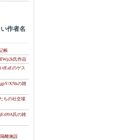
い作者名
雑記帳
MIWp2k氏作品
1/dEaEのゲス
gpY/XNkの雑
士たちの社交場
jEs99A氏の雑
ナ
kの隔離施設