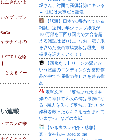
侠に生きたいよ
堀さん、対面で高須幹弥にキレる
← 睡眠は大事だと話題
どかがブラブラ
【話題】日本で1番売れている
雑誌、週刊少年ジャンプ紙版が
aGa
100万部を下回り国内で大台を超
える雑誌はゼロに。なお、電子版
下ヤラナイオの
を含めた漫画市場規模は歴史上最
盛期を迎えている！！
力！SEX！な物
【画像あり】リーンの翼とか
c】
いう物語のエンディングが富野作
 ～とあるドー
品の中でも屈指の美しさを誇る作
～
品
電撃文庫：『落ちぶれ天才令
嬢のご奉仕で凡人の俺は最強にな
る ~魔力を失って落ちこぼれたお
い連載
嬢様を救ったらキスをせがまれて
います~』 などの表紙
ト・アスノの栄
【やる夫スレ紹介・感想】
真・女神転生 Road to the
る夫くんとピク