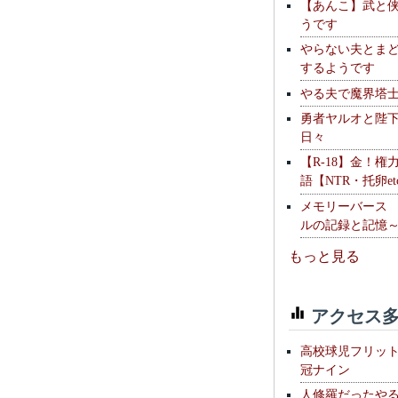
【あんこ】武と
うです
やらない夫とま
するようです
やる夫で魔界塔士S
勇者ヤルオと陛
日々
【R-18】金！権
語【NTR・托卵et
メモリーバース
ルの記録と記憶
もっと見る
アクセス多
高校球児フリッ
冠ナイン
人修羅だったや