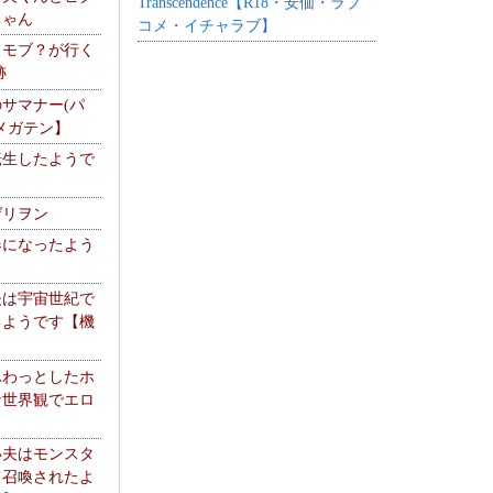
Transcendence【R18・安価・ラブ
ちゃん
コメ・イチャラブ】
】モブ？が行く
跡
サマナー(パ
メガテン】
転生したようで
ゲリヲン
器になったよう
夫は宇宙世紀で
るようです【機
】
ふわっとしたホ
な世界観でエロ
い夫はモンスタ
て召喚されたよ