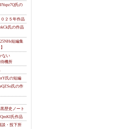
Yupz7Q氏の
２０２５年作品
UbkCk氏の作品
325NHs短編集
ロ】
かない
Mの待機所
集
HptY氏の短編
heQZSo氏の作
cの黒歴史ノート
WQmKI氏作品
wの雑談・投下所