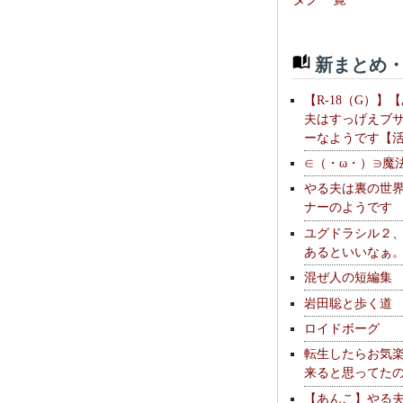
新まとめ・
【R-18（G）】
夫はすっげえブ
ーなようです【
∈（・ω・）∋魔
やる夫は裏の世
ナーのようです
ユグドラシル２
あるといいなぁ
混ぜ人の短編集
岩田聡と歩く道
ロイドボーグ
転生したらお気
来ると思ってた
【あんこ】やる