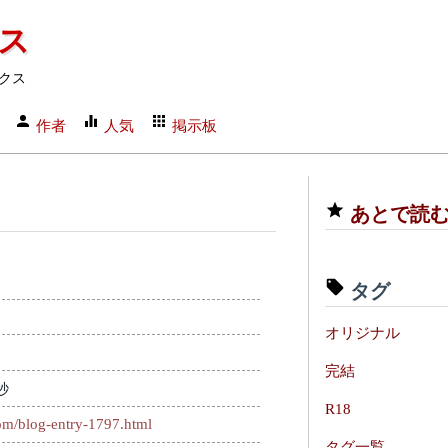
クス
クス
作者
人気
掲示板
あとで読
タグ
オリジナル
完結
秒
R18
com/blog-entry-1797.html
タグ一覧