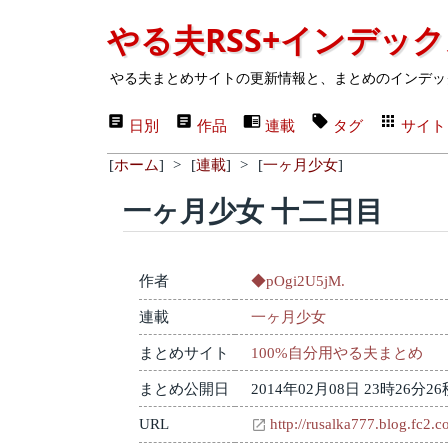
やる夫RSS+インデッ
やる夫まとめサイトの更新情報と、まとめのインデッ
日別
作品
連載
タグ
サイト
[
ホーム
]
>
[
連載
]
>
[
一ヶ月少女
]
一ヶ月少女 十二日目
作者
◆pOgi2U5jM.
連載
一ヶ月少女
まとめサイト
100%自分用やる夫まとめ
まとめ公開日
2014年02月08日 23時26分26
URL
http://rusalka777.blog.fc2.