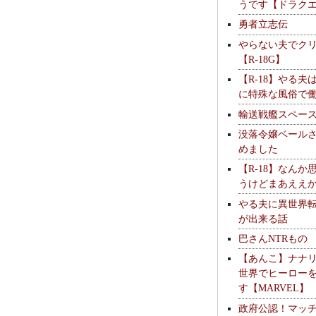
うです【ドラク
勇者立志伝
やらない夫でク
【R-18G】
【R-18】やる夫
に特殊な風俗で
輸送戦艦スペー
没落令嬢ベール
めました
【R-18】なんか
うけどまあええ
やる夫に異世界
が出来る話
巴さんNTRもの
【あんこ】ナナ
世界でヒーロー
す【MARVEL】
政府公認！マッ