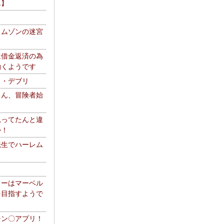
エ】
リムゾンの迷宮
は借金返済の為
働くようです
ス・デブリ
さん、冒険者始
思ってたんと違
か！
転生でハーレム
リーはマーベル
を目指すようで
チン〇アプリ！