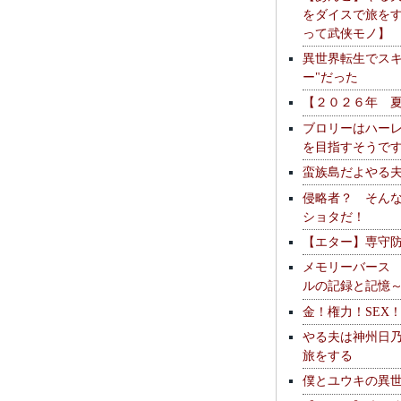
をダイスで旅を
って武侠モノ】
異世界転生でスキ
ー"だった
【２０２６年 
ブロリーはハー
を目指すそうで
蛮族島だよやる
侵略者？ そん
ショタだ！
【エター】専守
メモリーバース
ルの記録と記憶
金！権力！SEX
やる夫は神州日
旅をする
僕とユウキの異