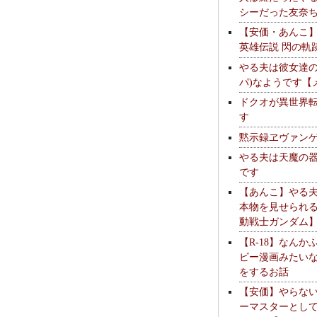
シーだった友奈
【安価・あんこ
英雄伝説 閃の軌
やる夫は彼女達の
パ)なようです【
ドクオが異世界
す
黙示録ヱヴァン
やる夫は天魔の
です
【あんこ】やる
本物を見せられ
動戦士ガンダム
【R-18】なんか
ビー漫画みたい
をするお話
【安価】やらな
ーマスターとし