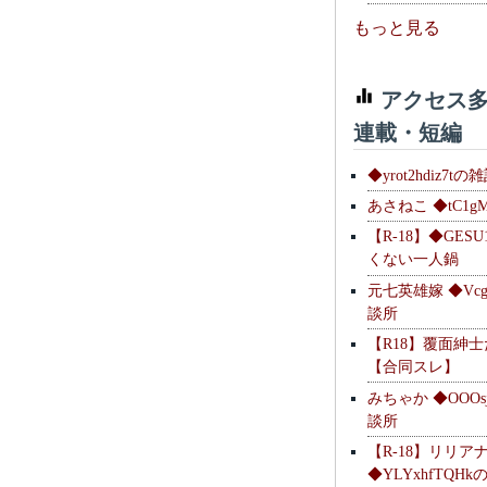
もっと見る
アクセス多
連載・短編
◆yrot2hdiz7tの
あさねこ ◆tC1g
【R-18】◆GESU
くない一人鍋
元七英雄嫁 ◆Vcg
談所
【R18】覆面紳
【合同スレ】
みちゃか ◆OOOs
談所
【R-18】リリア
◆YLYxhfTQH