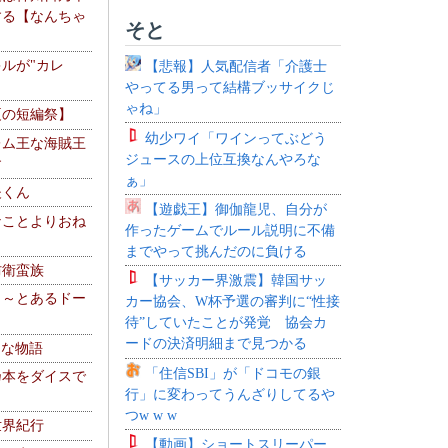
する【なんちゃ
そと
ルが"カレ
【悲報】人気配信者「介護士
やってる男って結構ブッサイクじ
ゃね」
夏の短編祭】
幼少ワイ「ワインってぶどう
レム王な海賊王
ジュースの上位互換なんやろな
す
ぁ」
夫くん
【遊戯王】御伽龍児、自分が
なことよりおね
作ったゲームでルール説明に不備
までやって挑んだのに負ける
防衛蛮族
【サッカー界激震】韓国サッ
 ～とあるドー
カー協会、W杯予選の審判に“性接
～
待”していたことが発覚 協会カ
ードの決済明細まで見つかる
！な物語
「住信SBI」が「ドコモの銀
乃本をダイスで
行」に変わってうんざりしてるや
つw w w
世界紀行
【動画】ショートスリーパー