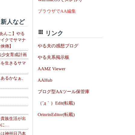
ブラウザでAA編集
新人など
リンク
【あんこ】やる
サイクでサマナ
やる夫の感想ブログ
活俠傳】
法少女育成計画
やる夫系掲示板
界を生きるサマ
AAMZ Viewer
、あるかなぁ、
AAHub
。
ブログ型AAツール保管庫
（´д｀）Edit(転載)
OrinrinEditor(転載)
楽貴族生活が出
のに…
夫は神州日乃本