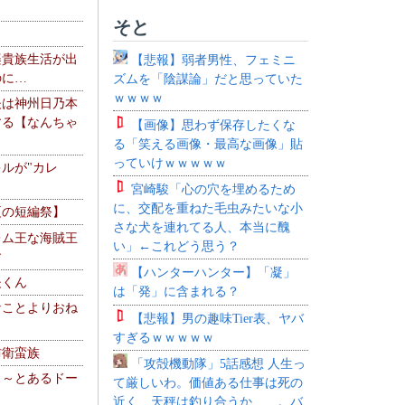
そと
楽貴族生活が出
【悲報】弱者男性、フェミニ
のに…
ズムを「陰謀論」だと思っていた
ｗｗｗｗ
夫は神州日乃本
する【なんちゃ
【画像】思わず保存したくな
る「笑える画像・最高な画像」貼
っていけｗｗｗｗｗ
ルが"カレ
宮崎駿「心の穴を埋めるため
に、交配を重ねた毛虫みたいな小
夏の短編祭】
さな犬を連れてる人、本当に醜
レム王な海賊王
い」←これどう思う？
す
【ハンターハンター】「凝」
夫くん
は「発」に含まれる？
なことよりおね
【悲報】男の趣味Tier表、ヤバ
すぎるｗｗｗｗｗ
防衛蛮族
「攻殻機動隊」5話感想 人生っ
 ～とあるドー
て厳しいわ。価値ある仕事は死の
～
近く、天秤は釣り合うか……。バ