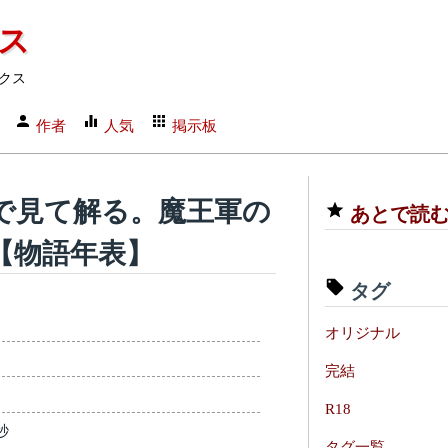
クス
クス
作者
人気
掲示板
で見て解る。魔王軍の
あとで読
【物語年表】
タグ
オリジナル
完結
R18
秒
タグ一覧