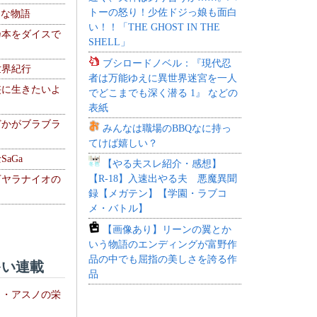
トーの怒り！少佐ドジっ娘も面白
！な物語
い！！「THE GHOST IN THE
乃本をダイスで
SHELL」
ブシロードノベル：『現代忍
世界紀行
者は万能ゆえに異世界迷宮を一人
侠に生きたいよ
でどこまでも深く潜る 1』 などの
表紙
どかがブラブラ
みんなは職場のBBQなに持っ
てけば嬉しい？
aGa
【やる夫スレ紹介・感想】
【R-18】入速出やる夫 悪魔異聞
下ヤラナイオの
録【メガテン】【学園・ラブコ
メ・バトル】
【画像あり】リーンの翼とか
いう物語のエンディングが富野作
品の中でも屈指の美しさを誇る作
い連載
品
ト・アスノの栄