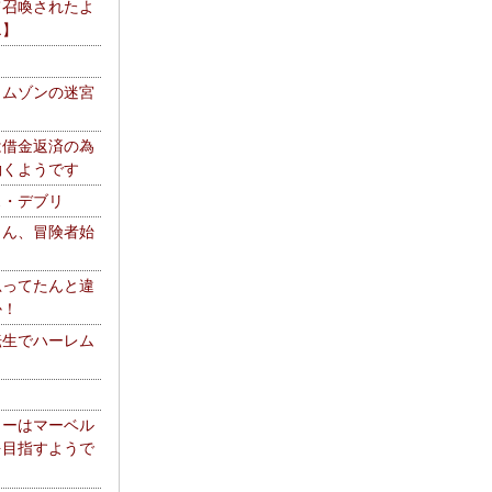
て召喚されたよ
エ】
リムゾンの迷宮
は借金返済の為
働くようです
ス・デブリ
さん、冒険者始
思ってたんと違
か！
転生でハーレム
リーはマーベル
を目指すようで