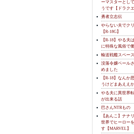
ーマスターとし
うです【ドラク
勇者立志伝
やらない夫でク
【R-18G】
【R-18】やる夫
に特殊な風俗で
輸送戦艦スペー
没落令嬢ベール
めました
【R-18】なんか
うけどまあええ
やる夫に異世界
が出来る話
巴さんNTRもの
【あんこ】ナナ
世界でヒーロー
す【MARVEL】