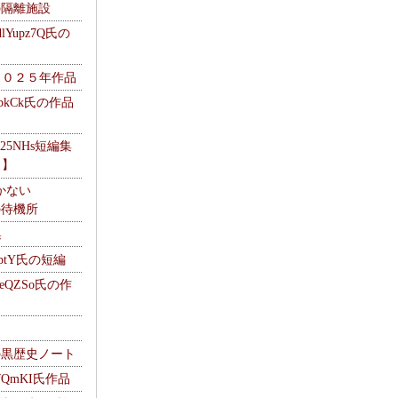
kの隔離施設
Yupz7Q氏の
２０２５年作品
UbkCk氏の作品
325NHs短編集
ロ】
かない
Mの待機所
集
HptY氏の短編
heQZSo氏の作
cの黒歴史ノート
WQmKI氏作品