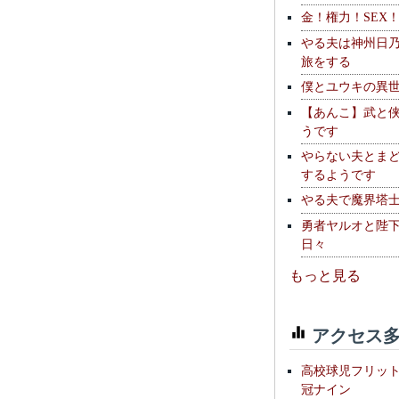
金！権力！SEX
やる夫は神州日
旅をする
僕とユウキの異
【あんこ】武と
うです
やらない夫とま
するようです
やる夫で魔界塔士S
勇者ヤルオと陛
日々
もっと見る
アクセス多
高校球児フリッ
冠ナイン