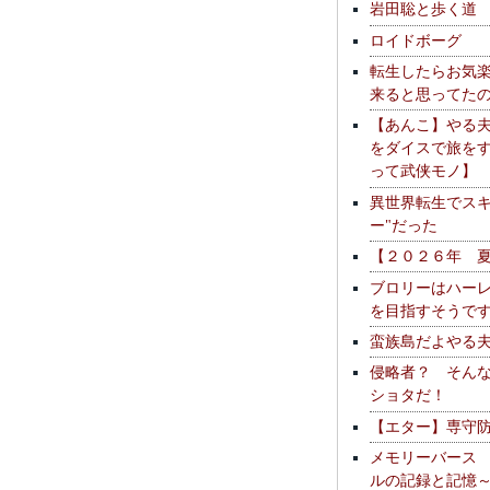
岩田聡と歩く道
ロイドボーグ
転生したらお気
来ると思ってた
【あんこ】やる
をダイスで旅を
って武侠モノ】
異世界転生でスキ
ー"だった
【２０２６年 
ブロリーはハー
を目指すそうで
蛮族島だよやる
侵略者？ そん
ショタだ！
【エター】専守
メモリーバース
ルの記録と記憶