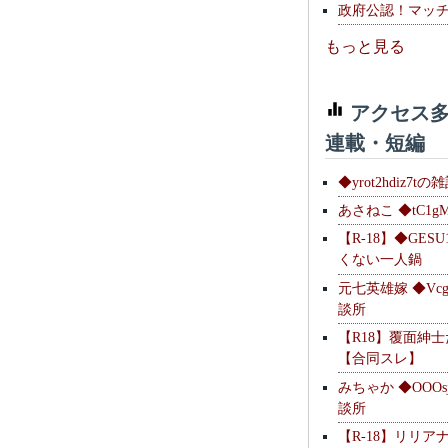
政府公認！マッ
もっと見る
アクセス多
連載・短編
◆yrot2hdiz7tの
あさねこ ◆tC1g
【R-18】◆GESU
くない一人鍋
元七英雄嫁 ◆Vcg
談所
【R18】覆面紳
【合同スレ】
みちゃか ◆OOOs
談所
【R-18】リリア