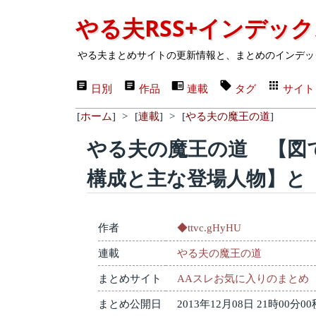
やる夫RSS+インデッ
やる夫まとめサイトの更新情報と、まとめのインデッ
日別
作品
連載
タグ
サイト
[
ホーム
]
>
[
連載
]
>
[
やる夫の魔王の道
]
やる夫の魔王の道 【図
構成と主な登場人物】と
作者
◆ttvc.gHyHU
連載
やる夫の魔王の道
まとめサイト
AAスレお気に入りのまとめ
まとめ公開日
2013年12月08日 21時00分00