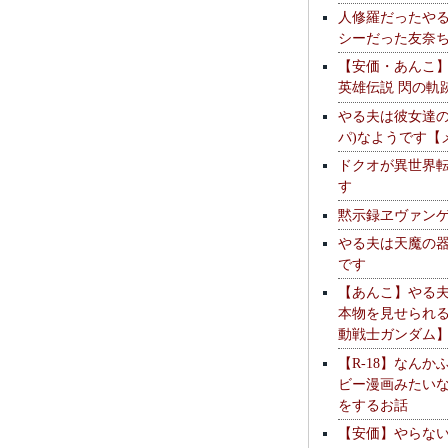
人修羅だったや
シーだった友奈
【安価・あんこ
英雄伝説 閃の軌
やる夫は彼女達の
パ)なようです【
ドクオが異世界
す
黙示録ヱヴァン
やる夫は天魔の
です
【あんこ】やる
本物を見せられ
動戦士ガンダム
【R-18】なんか
ビー漫画みたい
をするお話
【安価】やらな