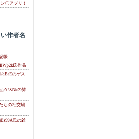
チン〇アプリ！
い作者名
雑記帳
MIWp2k氏作品
1/dEaEのゲス
gpY/XNkの雑
士たちの社交場
jEs99A氏の雑
ナ