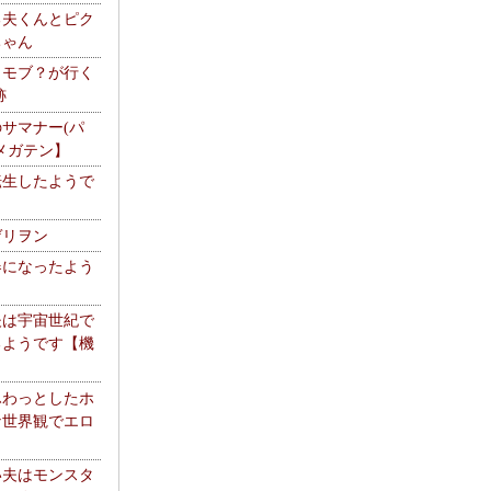
る夫くんとピク
ちゃん
】モブ？が行く
跡
サマナー(パ
メガテン】
転生したようで
ゲリヲン
器になったよう
夫は宇宙世紀で
るようです【機
】
ふわっとしたホ
な世界観でエロ
い夫はモンスタ