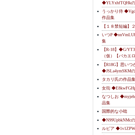
◆YLYxhfTQH
うっかり侍 ◆Vgdl
作品集
【１８禁短編】
いつP ◆nnVmL
集
【R-18】◆G/YT
（仮）【バカエ
【R18G】思いつ
◆JSLa4ymSK
タカリ氏の作品
女衒 ◆E8kwFG
なつしお ◆myje
品集
国際的な小咄
◆N99UpbkNM
ルピア ◆1v1ZP