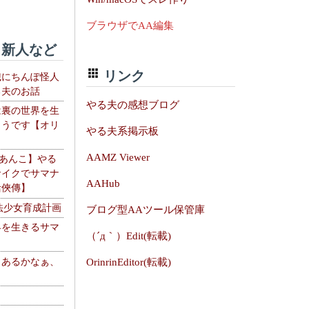
ブラウザでAA編集
新人など
リンク
織にちんぽ怪人
る夫のお話
やる夫の感想ブログ
は裏の世界を生
ようです【オリ
やる夫系掲示板
】
AAMZ Viewer
【あんこ】やる
サイクでサマナ
AAHub
活俠傳】
法少女育成計画
ブログ型AAツール保管庫
界を生きるサマ
（´д｀）Edit(転載)
、あるかなぁ、
OrinrinEditor(転載)
。