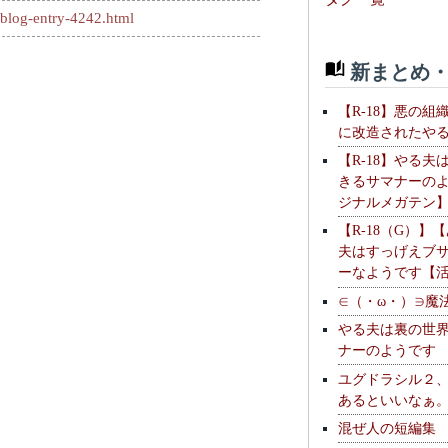
/blog-entry-4242.html
新まとめ・
【R-18】悪の組
に改造されたや
【R-18】やる夫
きるサマナーの
ジナルメガテン
【R-18（G）】
夫はすっげえブ
ーなようです【
∈（・ω・）∋魔
やる夫は裏の世
ナーのようです
ユグドラシル２
あるといいなぁ
混ぜ人の短編集