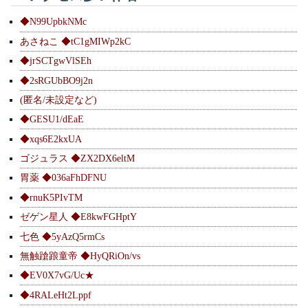
◆N99UpbkNMc
あさねこ ◆tC1gMIWp2kC
◆jrSCTgwVlSEh
◆2sRGUbBO9j2n
(匿名/未設定など)
◆GESU1/dEaE
◆xqs6E2kxUA
ゴジュラス ◆ZX2DX6eltM
胃薬 ◆036aFhDFNU
◆rnuK5PIvTM
ゼゲン星人 ◆E8kwFGHptY
七色 ◆5yAzQ5rmCs
無触蹌踉童帝 ◆HyQRiOn/vs
◆EV0X7vG/Uc★
◆4RALeHt2Lppf