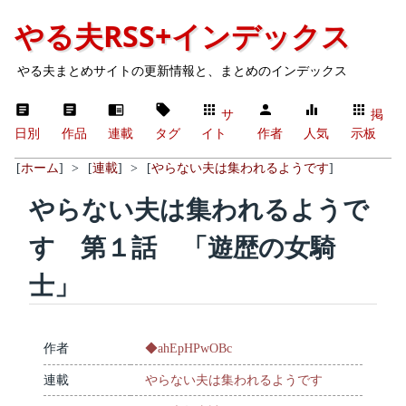
やる夫RSS+インデックス
やる夫まとめサイトの更新情報と、まとめのインデックス
サ
掲
日別
作品
連載
タグ
イト
作者
人気
示板
[
ホーム
]
>
[
連載
]
>
[
やらない夫は集われるようです
]
やらない夫は集われるようで
す 第１話 「遊歴の女騎
士」
作者
◆ahEpHPwOBc
連載
やらない夫は集われるようです