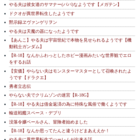
やる夫は彼女達のサマナー(パパ)なようです【メガテン】
ドクオが異世界転生したようです
黙示録ヱヴァンゲリヲン
やる夫は天魔の器になったようです
【あんこ】やる夫は宇宙世紀で本物を見せられるようです【機
動戦士ガンダム】
【R-18】なんかふわっとしたホビー漫画みたいな世界観でエロ
をするお話
【安価】やらない夫はモンスターマスターとして召喚されたよ
うです【ドラクエ】
勇者立志伝
やらない夫でクリムゾンの迷宮【R-18G】
【R-18】やる夫は借金返済の為に特殊な風俗で働くようです
輸送戦艦スペース・デブリ
没落令嬢ベールさん、冒険者始めました
【R-18】なんか思ってたんと違うけどまあええか！
やる夫に異世界転生でハーレムが出来る話