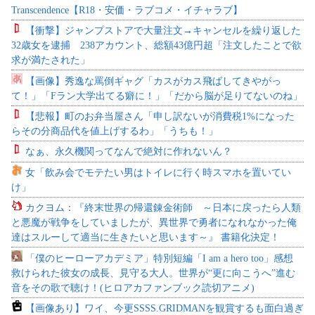
Transcendence【R18・安価・ラブコメ・イチャラブ】
【衝撃】ジャンプストアで大量注文→キャンセルを繰り返した
32歳女を逮捕 238アカウント、総額43億円超「注文したことで欲
求が満たされた」
【画像】秀逸な罵倒ギャグ「カスがカス飛ばしてきやがっ
て！」「Fラン大学出てる癖に！」「だから脳が足りてないのね」
【悲報】町のお弁当屋さん「申し訳ないが消費税1%になった
らその分商品代を値上げするわ」「うちも！」
なぁ、永久機関ってなんで絶対に作れないん？
女「飲み会でモテたい男はトイレに行く時スマホを置いてい
け」
カクヨム：『終末世界の帰還錬金術師 ～日本に戻ったら人類
と悪魔が戦争をしていましたが、異世界で勇者になれなかった俺
達はスルーして適当に生きたいと思います～』 書籍化決定！
「僕のヒーローアカデミア」特別短編「I am a hero too」感想
救けられた彼女の成長、見守る大人。世界が“更に向こうへ”進む
音をその歌で聴け！(ヒロアカファンブック読切アニメ)
【画像あり】ワイ、今更SSSS.GRIDMANを観賞するも面白過ぎ