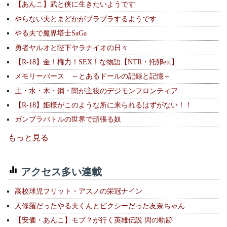
【あんこ】武と侠に生きたいようです
やらない夫とまどかがブラブラするようです
やる夫で魔界塔士SaGa
勇者ヤルオと陛下ヤラナイオの日々
【R-18】金！権力！SEX！な物語【NTR・托卵etc】
メモリーバース ～とあるドールの記録と記憶～
土・水・木・鋼・闇が主役のデジモンフロンティア
【R-18】姫様がこのような所に来られるはずがない！！
ガンプラバトルの世界で頑張る奴
もっと見る
アクセス多い連載
高校球児フリット・アスノの栄冠ナイン
人修羅だったやる夫くんとピクシーだった友奈ちゃん
【安価・あんこ】モブ？が行く英雄伝説 閃の軌跡