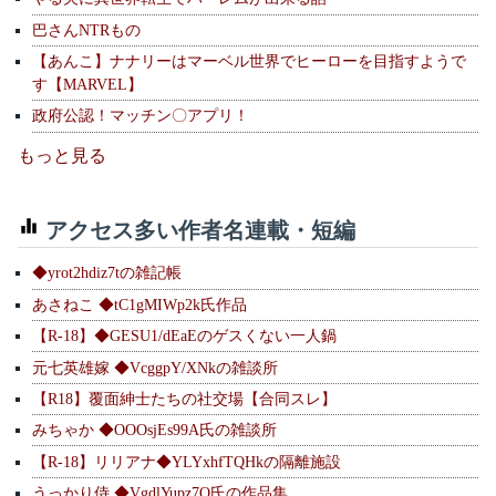
巴さんNTRもの
【あんこ】ナナリーはマーベル世界でヒーローを目指すようで
す【MARVEL】
政府公認！マッチン〇アプリ！
もっと見る
アクセス多い作者名連載・短編
◆yrot2hdiz7tの雑記帳
あさねこ ◆tC1gMIWp2k氏作品
【R-18】◆GESU1/dEaEのゲスくない一人鍋
元七英雄嫁 ◆VcggpY/XNkの雑談所
【R18】覆面紳士たちの社交場【合同スレ】
みちゃか ◆OOOsjEs99A氏の雑談所
【R-18】リリアナ◆YLYxhfTQHkの隔離施設
うっかり侍 ◆VgdlYupz7Q氏の作品集