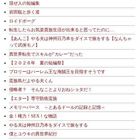
混ぜ人の短編集
岩田聡と歩く道
ロイドボーグ
転生したらお気楽貴族生活が出来ると思ってたのに…
【あんこ】やる夫は神州日乃本をダイスで旅をする【なんちゃ
って武侠モノ】
異世界転生でスキルが"カレー"だった
【２０２６年 夏の短編祭】
ブロリーはハーレム王な海賊王を目指すそうです
蛮族島だよやる夫くん
侵略者？ そんなことよりおねショタだ！
【エター】専守防衛蛮族
メモリーバース ～とあるドールの記録と記憶～
金！権力！SEX！な物語
やる夫は神州日乃本をダイスで旅をする
僕とユウキの異世界紀行