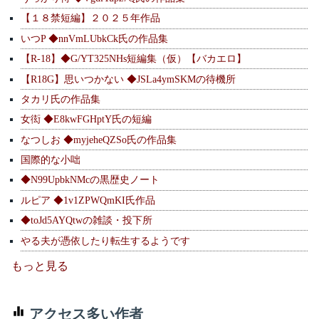
【１８禁短編】２０２５年作品
いつP ◆nnVmLUbkCk氏の作品集
【R-18】◆G/YT325NHs短編集（仮）【バカエロ】
【R18G】思いつかない ◆JSLa4ymSKMの待機所
タカリ氏の作品集
女衒 ◆E8kwFGHptY氏の短編
なつしお ◆myjeheQZSo氏の作品集
国際的な小咄
◆N99UpbkNMcの黒歴史ノート
ルピア ◆1v1ZPWQmKI氏作品
◆toJd5AYQtwの雑談・投下所
やる夫が憑依したり転生するようです
もっと見る
アクセス多い作者