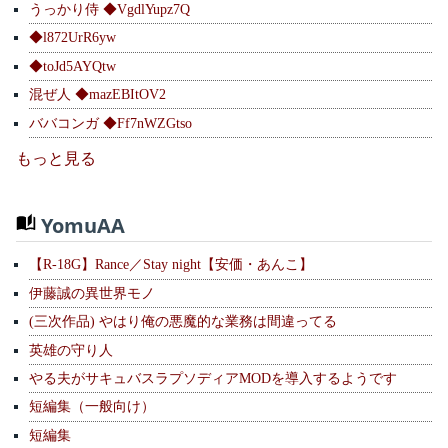
うっかり侍 ◆VgdlYupz7Q
◆l872UrR6yw
◆toJd5AYQtw
混ぜ人 ◆mazEBItOV2
ババコンガ ◆Ff7nWZGtso
もっと見る
YomuAA
【R-18G】Rance／Stay night【安価・あんこ】
伊藤誠の異世界モノ
(三次作品) やはり俺の悪魔的な業務は間違ってる
英雄の守り人
やる夫がサキュバスラプソディアMODを導入するようです
短編集（一般向け）
短編集