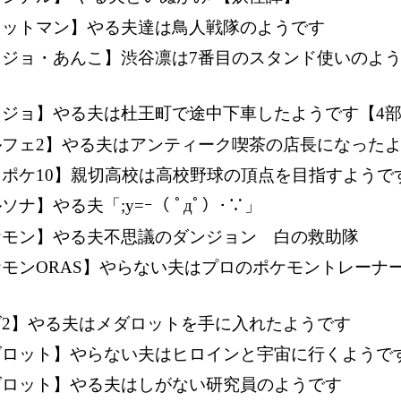
ェットマン】やる夫達は鳥人戦隊のようです
ョジョ・あんこ】渋谷凛は7番目のスタンド使いのよ
ョジョ】やる夫は杜王町で途中下車したようです【4
ルフェ2】やる夫はアンティーク喫茶の店長になった
ワポケ10】親切高校は高校野球の頂点を目指すようで
ソナ】やる夫「;y=ｰ（ ﾟдﾟ）･∵」
ケモン】やる夫不思議のダンジョン 白の救助隊
ケモンORAS】やらない夫はプロのポケモントレーナ
ダ2】やる夫はメダロットを手に入れたようです
ダロット】やらない夫はヒロインと宇宙に行くようで
ダロット】やる夫はしがない研究員のようです