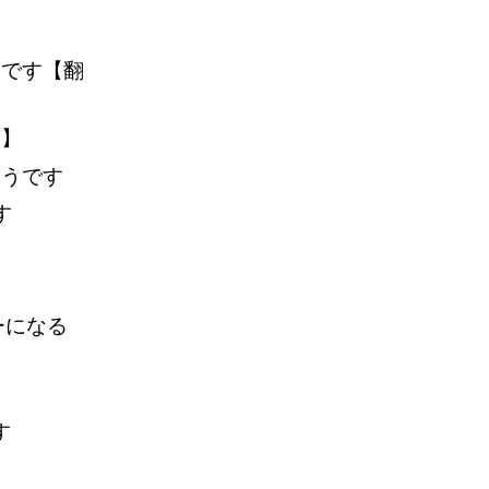
うです【翻
部】
ようです
す
ーになる
す