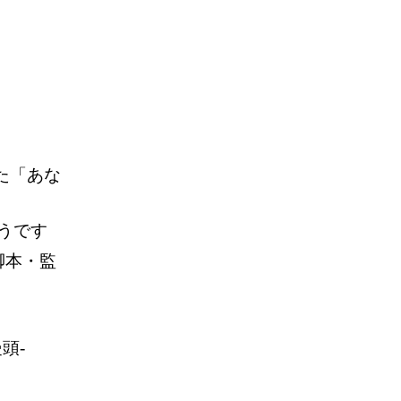
た「あな
ようです
脚本・監
頭-