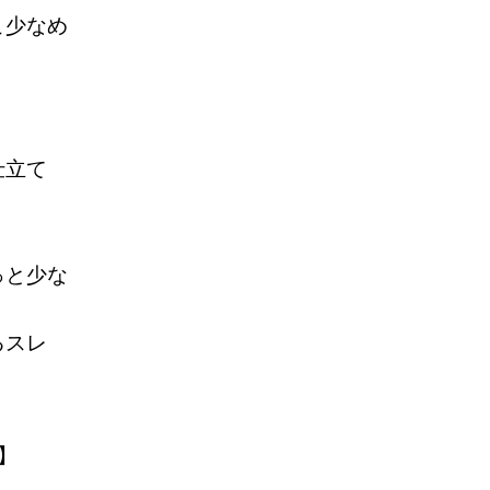
こ少なめ
仕立て
っと少な
るスレ
8】