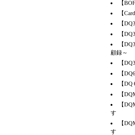
【BO
【Ca
【D
【DQ
【D
顧録～
【DQ
【DQ6
【D
【DQ
【D
す
【D
す