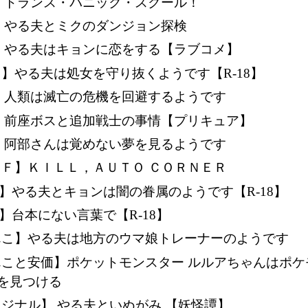
S】トランス・パニック・スクール！
】やる夫とミクのダンジョン探検
S】やる夫はキョンに恋をする【ラブコメ】
】やる夫は処女を守り抜くようです【R-18】
S】人類は滅亡の危機を回避するようです
S】前座ボスと追加戦士の事情【プリキュア】
S】阿部さんは覚めない夢を見るようです
ＳＦ】ＫＩＬＬ，ＡＵＴＯ ＣＯＲＮＥＲ
F】やる夫とキョンは闇の眷属のようです【R-18】
F】台本にない言葉で【R-18】
んこ】やる夫は地方のウマ娘トレーナーのようです
んこと安価】ポケットモンスター ルルアちゃんはポケ
を見つける
ジナル】 やる夫といぬがみ 【妖怪譚】