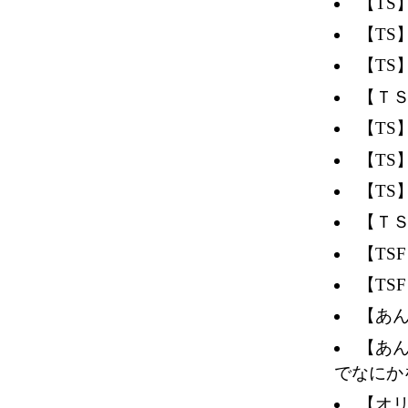
【T
【TS
【T
【ＴＳ
【T
【T
【T
【Ｔ
【TS
【TS
【あ
【あ
でなにか
【オリ