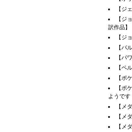
【ジ
【ジ
訳作品】
【ジ
【パ
【パ
【ペル
【ポ
【ポ
ようです
【メ
【メ
【メ