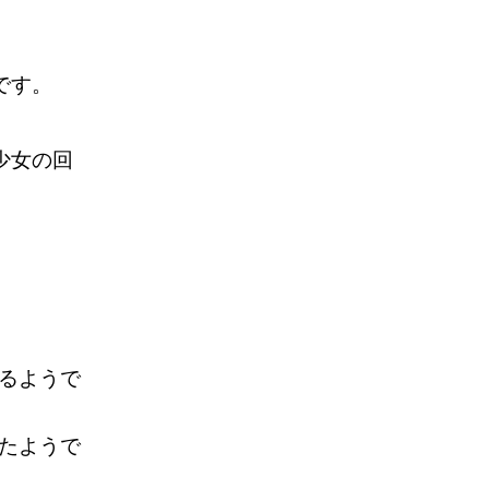
です。
少女の回
るようで
たようで