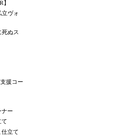
R】
私立ヴォ
に死ぬス
 支援コー
ーナー
立て
こ仕立て