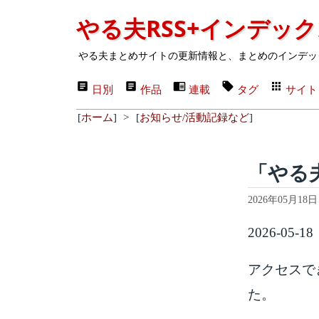
やる夫RSS+インデッ
やる夫まとめサイトの更新情報と、まとめのインデッ
日別
作品
連載
タグ
サイト
[
ホーム
]
>
[
お知らせ/活動記録など
]
「やる
2026年05月18日
2026-05-18
アクセスで
た。