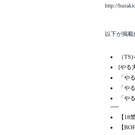
http://burak
以下が掲載
（TS
[やる
「や
「や
「やる
──
【18
【BO