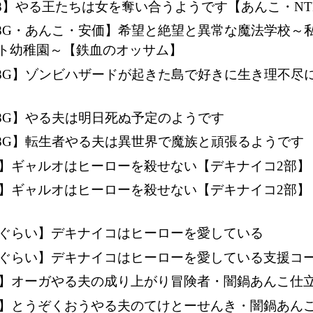
18】やる王たちは女を奪い合うようです【あんこ・NT
18G・あんこ・安価】希望と絶望と異常な魔法学校～
ト幼稚園～【鉄血のオッサム】
18G】ゾンビハザードが起きた島で好きに生き理不尽
18G】やる夫は明日死ぬ予定のようです
18G】転生者やる夫は異世界で魔族と頑張るようです
5】ギャルオはヒーローを殺せない【デキナイコ2部】
5】ギャルオはヒーローを殺せない【デキナイコ2部】
5ぐらい】デキナイコはヒーローを愛している
5ぐらい】デキナイコはヒーローを愛している支援コ
8】オーガやる夫の成り上がり冒険者・闇鍋あんこ仕
18】とうぞくおうやる夫のてけとーせんき・闇鍋あん