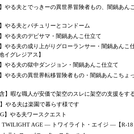
18】やる夫とでっきーの異世界冒険者もの、闇鍋あん
8】やる夫とパチュリーとコンドーム
8】やる夫のデビサマ・闇鍋あんこ仕立て
8】やる夫の成り上がりグローランサー・闇鍋あんこ
地イグレジアス】
8】やる夫の獄中ダンジョン・闇鍋あんこ仕立て
18】やる夫の異世界転移冒険者もの・闇鍋あんこちょ
8含】暇な職人が安価で架空のスレに架空の支援をす
P】やる夫は楽園で暮らす様です
PG】やる夫ワースクエスト
】TWILIGHT AGE ― トワイライト・エイジ ―【R-1