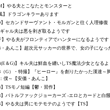
QM】やる夫とこなたとモンスターと
Q風】ドラゴンキラーあります
GO】セカンドサーヴァント・モルガンと往く人理修復
】ギャル夫は悪を剥ぎ取るようです
HF】やる夫がフロンティアでハンターになるようです
18・あんこ】超次元サッカーの世界で、女の子になっ
18(E＆G)】キル夫は鮮血を纏いしTS魔法少女となる
18（G）・特撮】『ヒーロー』を創りたかった漢達～
：僕～【安価・あんこ】
18】TSモノ短編【鬱・習作】
18】バトルファックジョーカーズ -エロとカードと白饅
18】やる夫は男にモテモテのようです【TS】