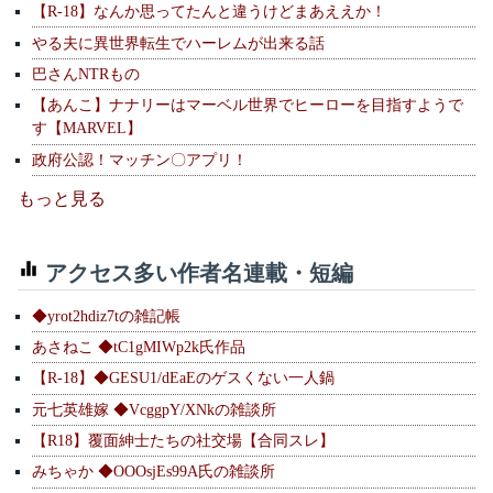
【R-18】なんか思ってたんと違うけどまあええか！
やる夫に異世界転生でハーレムが出来る話
巴さんNTRもの
【あんこ】ナナリーはマーベル世界でヒーローを目指すようで
す【MARVEL】
政府公認！マッチン〇アプリ！
もっと見る
アクセス多い作者名連載・短編
◆yrot2hdiz7tの雑記帳
あさねこ ◆tC1gMIWp2k氏作品
【R-18】◆GESU1/dEaEのゲスくない一人鍋
元七英雄嫁 ◆VcggpY/XNkの雑談所
【R18】覆面紳士たちの社交場【合同スレ】
みちゃか ◆OOOsjEs99A氏の雑談所