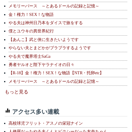
メモリーバース ～とあるドールの記録と記憶～
金！権力！SEX！な物語
やる夫は神州日乃本をダイスで旅をする
僕とユウキの異世界紀行
【あんこ】武と侠に生きたいようです
やらない夫とまどかがブラブラするようです
やる夫で魔界塔士SaGa
勇者ヤルオと陛下ヤラナイオの日々
【R-18】金！権力！SEX！な物語【NTR・托卵etc】
メモリーバース ～とあるドールの記録と記憶～
もっと見る
アクセス多い連載
高校球児フリット・アスノの栄冠ナイン
人修羅だったやる夫くんとピクシーだった友奈ちゃん