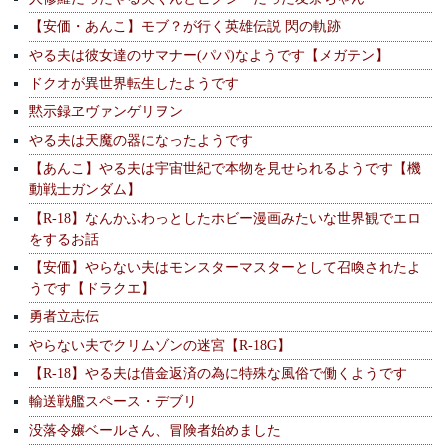
【安価・あんこ】モブ？が行く英雄伝説 閃の軌跡
やる夫は彼女達のサマナー(パパ)なようです【メガテン】
ドクオが異世界転生したようです
黙示録ヱヴァンゲリヲン
やる夫は天魔の器になったようです
【あんこ】やる夫は宇宙世紀で本物を見せられるようです【機
動戦士ガンダム】
【R-18】なんかふわっとしたホビー漫画みたいな世界観でエロ
をするお話
【安価】やらない夫はモンスターマスターとして召喚されたよ
うです【ドラクエ】
勇者立志伝
やらない夫でクリムゾンの迷宮【R-18G】
【R-18】やる夫は借金返済の為に特殊な風俗で働くようです
輸送戦艦スペース・デブリ
没落令嬢ベールさん、冒険者始めました