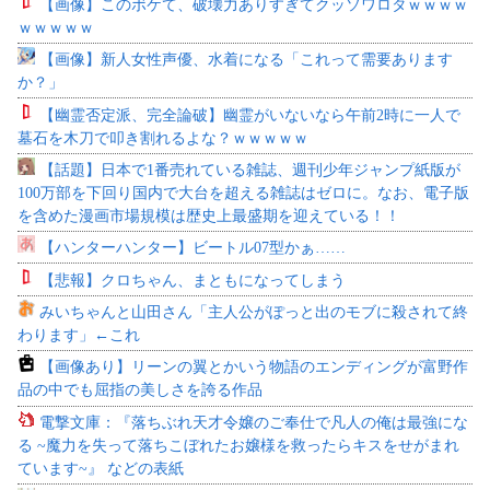
【画像】このボケて、破壊力ありすぎてクッソワロタｗｗｗｗ
ｗｗｗｗｗ
【画像】新人女性声優、水着になる「これって需要あります
か？」
【幽霊否定派、完全論破】幽霊がいないなら午前2時に一人で
墓石を木刀で叩き割れるよな？ｗｗｗｗｗ
【話題】日本で1番売れている雑誌、週刊少年ジャンプ紙版が
100万部を下回り国内で大台を超える雑誌はゼロに。なお、電子版
を含めた漫画市場規模は歴史上最盛期を迎えている！！
【ハンターハンター】ビートル07型かぁ……
【悲報】クロちゃん、まともになってしまう
みいちゃんと山田さん「主人公がぽっと出のモブに殺されて終
わります」←これ
【画像あり】リーンの翼とかいう物語のエンディングが富野作
品の中でも屈指の美しさを誇る作品
電撃文庫：『落ちぶれ天才令嬢のご奉仕で凡人の俺は最強にな
る ~魔力を失って落ちこぼれたお嬢様を救ったらキスをせがまれ
ています~』 などの表紙