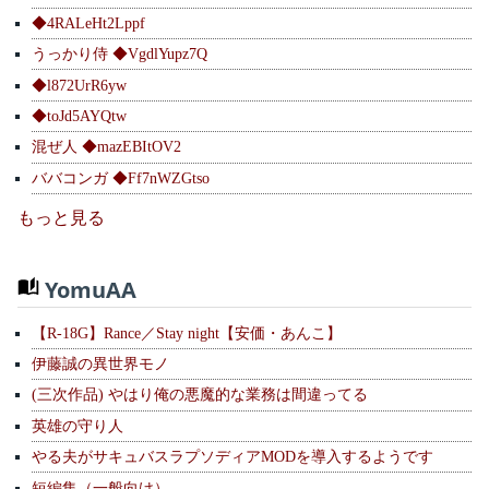
◆4RALeHt2Lppf
うっかり侍 ◆VgdlYupz7Q
◆l872UrR6yw
◆toJd5AYQtw
混ぜ人 ◆mazEBItOV2
ババコンガ ◆Ff7nWZGtso
もっと見る
YomuAA
【R-18G】Rance／Stay night【安価・あんこ】
伊藤誠の異世界モノ
(三次作品) やはり俺の悪魔的な業務は間違ってる
英雄の守り人
やる夫がサキュバスラプソディアMODを導入するようです
短編集（一般向け）