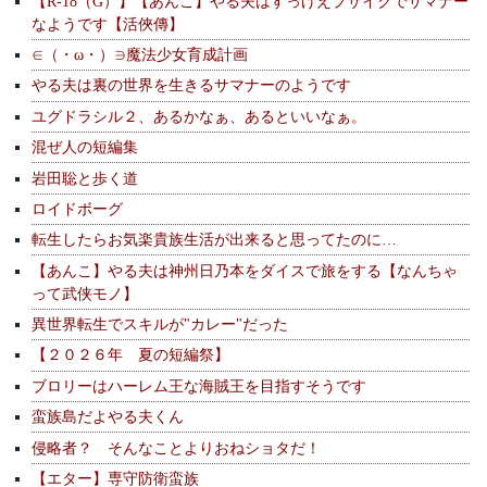
【R-18（G）】【あんこ】やる夫はすっげえブサイクでサマナー
なようです【活俠傳】
∈（・ω・）∋魔法少女育成計画
やる夫は裏の世界を生きるサマナーのようです
ユグドラシル２、あるかなぁ、あるといいなぁ。
混ぜ人の短編集
岩田聡と歩く道
ロイドボーグ
転生したらお気楽貴族生活が出来ると思ってたのに…
【あんこ】やる夫は神州日乃本をダイスで旅をする【なんちゃ
って武侠モノ】
異世界転生でスキルが"カレー"だった
【２０２６年 夏の短編祭】
ブロリーはハーレム王な海賊王を目指すそうです
蛮族島だよやる夫くん
侵略者？ そんなことよりおねショタだ！
【エター】専守防衛蛮族