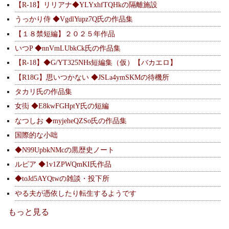
【R-18】リリアナ◆YLYxhfTQHkの隔離施設
うっかり侍 ◆VgdlYupz7Q氏の作品集
【１８禁短編】２０２５年作品
いつP ◆nnVmLUbkCk氏の作品集
【R-18】◆G/YT325NHs短編集（仮）【バカエロ】
【R18G】思いつかない ◆JSLa4ymSKMの待機所
タカリ氏の作品集
女衒 ◆E8kwFGHptY氏の短編
なつしお ◆myjeheQZSo氏の作品集
国際的な小咄
◆N99UpbkNMcの黒歴史ノート
ルピア ◆1v1ZPWQmKI氏作品
◆toJd5AYQtwの雑談・投下所
やる夫が憑依したり転生するようです
もっと見る