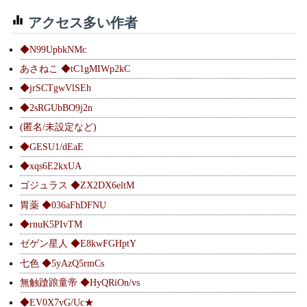
アクセス多い作者
◆N99UpbkNMc
あさねこ ◆tC1gMIWp2kC
◆jrSCTgwVlSEh
◆2sRGUbBO9j2n
(匿名/未設定など)
◆GESU1/dEaE
◆xqs6E2kxUA
ゴジュラス ◆ZX2DX6eltM
胃薬 ◆036aFhDFNU
◆rnuK5PIvTM
ゼゲン星人 ◆E8kwFGHptY
七色 ◆5yAzQ5rmCs
無触蹌踉童帝 ◆HyQRiOn/vs
◆EV0X7vG/Uc★