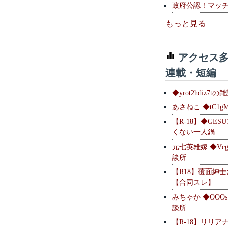
政府公認！マッ
もっと見る
アクセス多
連載・短編
◆yrot2hdiz7tの
あさねこ ◆tC1g
【R-18】◆GESU
くない一人鍋
元七英雄嫁 ◆Vcg
談所
【R18】覆面紳
【合同スレ】
みちゃか ◆OOOs
談所
【R-18】リリア