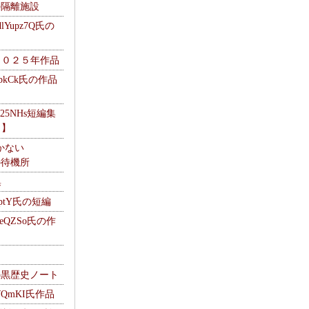
kの隔離施設
Yupz7Q氏の
２０２５年作品
UbkCk氏の作品
325NHs短編集
ロ】
かない
Mの待機所
集
HptY氏の短編
heQZSo氏の作
cの黒歴史ノート
WQmKI氏作品