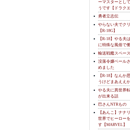
ーマスターとし
うです【ドラク
勇者立志伝
やらない夫でク
【R-18G】
【R-18】やる夫
に特殊な風俗で
輸送戦艦スペー
没落令嬢ベール
めました
【R-18】なんか
うけどまあええ
やる夫に異世界
が出来る話
巴さんNTRもの
【あんこ】ナナ
世界でヒーロー
す【MARVEL】