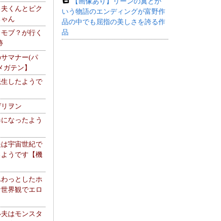
【画像あり】リーンの翼とか
る夫くんとピク
いう物語のエンディングが富野作
ちゃん
品の中でも屈指の美しさを誇る作
品
】モブ？が行く
跡
サマナー(パ
メガテン】
転生したようで
ゲリヲン
器になったよう
夫は宇宙世紀で
るようです【機
】
ふわっとしたホ
な世界観でエロ
い夫はモンスタ