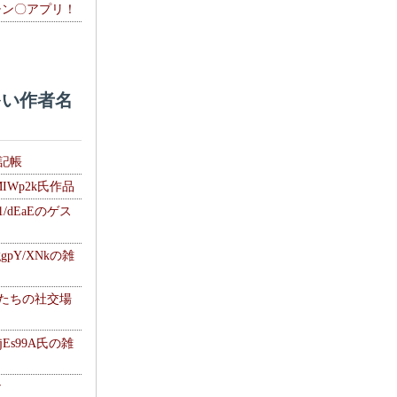
チン〇アプリ！
い作者名
雑記帳
MIWp2k氏作品
1/dEaEのゲス
gpY/XNkの雑
士たちの社交場
jEs99A氏の雑
ナ