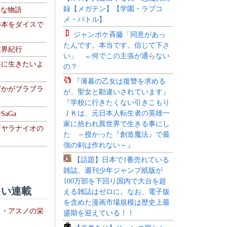
録【メガテン】【学園・ラブコ
！な物語
メ・バトル】
乃本をダイスで
ジャンポケ斉藤「同意があっ
たんです。本当です。信じて下さ
世界紀行
い」 ←何でこの主張が通らない
侠に生きたいよ
の？
『薄暮の乙女は復讐を求める
どかがブラブラ
が、聖女と勘違いされています』
『学校に行きたくない引きこもり
ＪＫは、元日本人転生者の英雄一
aGa
家に拾われ異世界で生きる事にし
下ヤラナイオの
た ～授かった『創造魔法』で最
強の剣は作れない～』
【話題】日本で1番売れている
雑誌、週刊少年ジャンプ紙版が
100万部を下回り国内で大台を超
い連載
える雑誌はゼロに。なお、電子版
を含めた漫画市場規模は歴史上最
ト・アスノの栄
盛期を迎えている！！