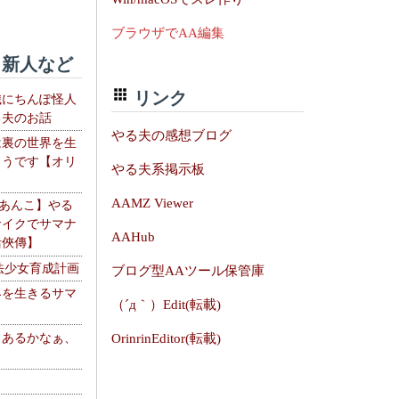
ブラウザでAA編集
新人など
リンク
織にちんぽ怪人
る夫のお話
やる夫の感想ブログ
は裏の世界を生
ようです【オリ
やる夫系掲示板
】
AAMZ Viewer
【あんこ】やる
サイクでサマナ
AAHub
活俠傳】
法少女育成計画
ブログ型AAツール保管庫
界を生きるサマ
（´д｀）Edit(転載)
、あるかなぁ、
OrinrinEditor(転載)
。