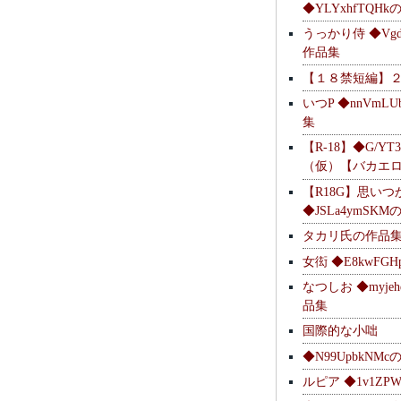
◆YLYxhfTQH
うっかり侍 ◆Vgdl
作品集
【１８禁短編】
いつP ◆nnVmL
集
【R-18】◆G/YT
（仮）【バカエ
【R18G】思いつ
◆JSLa4ymSK
タカリ氏の作品
女衒 ◆E8kwFG
なつしお ◆myje
品集
国際的な小咄
◆N99UpbkNM
ルピア ◆1v1ZP