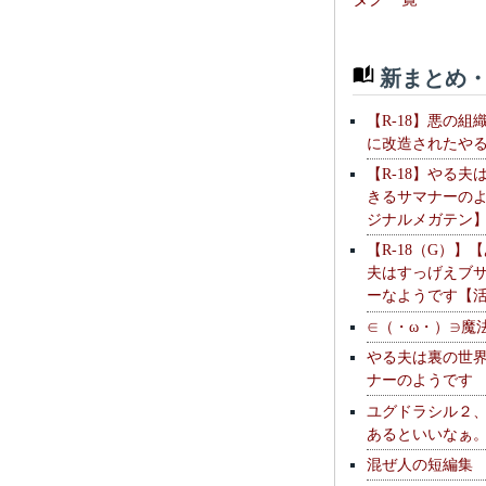
新まとめ・
【R-18】悪の組
に改造されたや
【R-18】やる夫
きるサマナーの
ジナルメガテン
【R-18（G）】
夫はすっげえブ
ーなようです【
∈（・ω・）∋魔
やる夫は裏の世
ナーのようです
ユグドラシル２
あるといいなぁ
混ぜ人の短編集