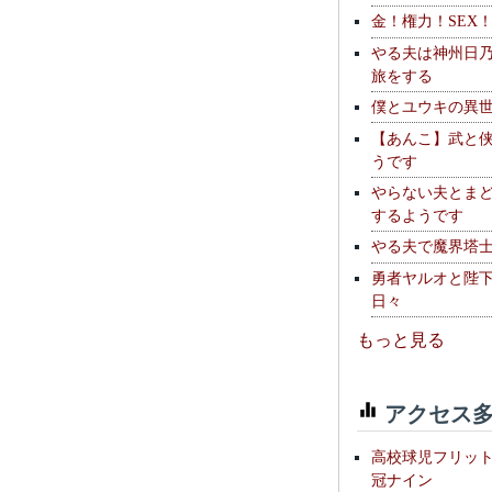
金！権力！SEX
やる夫は神州日
旅をする
僕とユウキの異
【あんこ】武と
うです
やらない夫とま
するようです
やる夫で魔界塔士S
勇者ヤルオと陛
日々
もっと見る
アクセス多
高校球児フリッ
冠ナイン