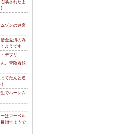
て召喚されたよ
エ】
リムゾンの迷宮
は借金返済の為
働くようです
ス・デブリ
さん、冒険者始
思ってたんと違
か！
転生でハーレム
リーはマーベル
を目指すようで