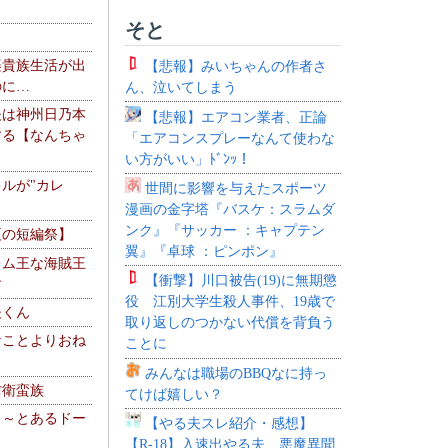
そと
楽貴族生活が出
【悲報】みいちゃんの作者さ
のに…
ん、泣いてしまう
夫は神州日乃本
【悲報】エアコン業者、正論
する【なんちゃ
「エアコンスプレーなんて使わな
い方がいい」ﾄﾞﾝｯ！
ルが"カレ
世間に影響を与えたスポーツ
漫画の金字塔『バスケ：スラムダ
ンク』『サッカー ：キャプテン
夏の短編祭】
翼』『卓球 ：ピンポン』
レム王な海賊王
【衝撃】川口被告(19)に無期懲
す
役 江別大学生殺人事件、19歳で
夫くん
取り返しのつかない代償を背負う
なことよりおね
ことに
みんなは職場のBBQなに持っ
防衛蛮族
てけば嬉しい？
 ～とあるドー
【やる夫スレ紹介・感想】
～
【R-18】入速出やる夫 悪魔異聞