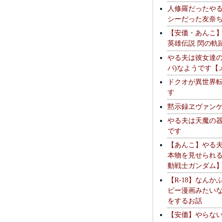
人修羅だったや
シーだった友奈
【安価・あんこ
英雄伝説 閃の軌
やる夫は彼女達の
パ)なようです【
ドクオが異世界
す
黙示録ヱヴァン
やる夫は天魔の
です
【あんこ】やる
本物を見せられ
動戦士ガンダム
【R-18】なんか
ビー漫画みたい
をするお話
【安価】やらな