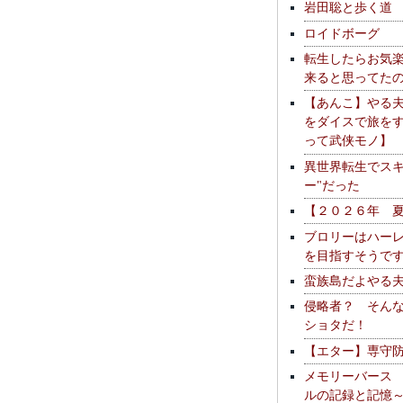
岩田聡と歩く道
ロイドボーグ
転生したらお気
来ると思ってた
【あんこ】やる
をダイスで旅を
って武侠モノ】
異世界転生でスキ
ー"だった
【２０２６年 
ブロリーはハー
を目指すそうで
蛮族島だよやる
侵略者？ そん
ショタだ！
【エター】専守
メモリーバース
ルの記録と記憶