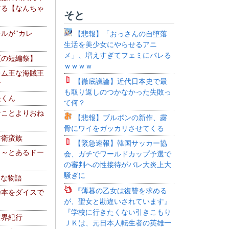
する【なんちゃ
そと
ルが"カレ
【悲報】「おっさんの自堕落
生活を美少女にやらせるアニ
メ」、増えすぎてフェミにバレる
夏の短編祭】
ｗｗｗｗ
レム王な海賊王
【徹底議論】近代日本史で最
す
も取り返しのつかなかった失敗っ
夫くん
て何？
なことよりおね
【悲報】ブルボンの新作、露
骨にワイをガッカリさせてくる
防衛蛮族
【緊急速報】韓国サッカー協
 ～とあるドー
会、ガチでワールドカップ予選で
～
の審判への性接待がバレ大炎上大
騒ぎに
！な物語
『薄暮の乙女は復讐を求める
乃本をダイスで
が、聖女と勘違いされています』
『学校に行きたくない引きこもり
世界紀行
ＪＫは、元日本人転生者の英雄一