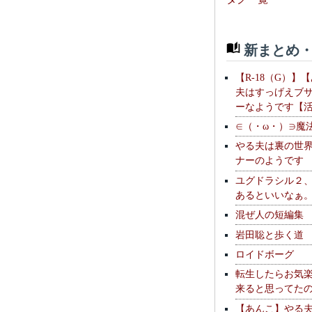
新まとめ・
【R-18（G）】
夫はすっげえブ
ーなようです【
∈（・ω・）∋魔
やる夫は裏の世
ナーのようです
ユグドラシル２
あるといいなぁ
混ぜ人の短編集
岩田聡と歩く道
ロイドボーグ
転生したらお気
来ると思ってた
【あんこ】やる