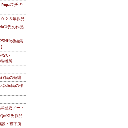
Yupz7Q氏の
２０２５年作品
UbkCk氏の作品
325NHs短編集
ロ】
かない
Mの待機所
集
HptY氏の短編
heQZSo氏の作
cの黒歴史ノート
WQmKI氏作品
wの雑談・投下所