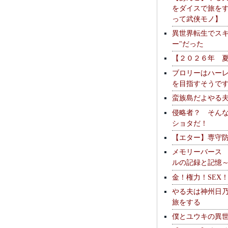
をダイスで旅を
って武侠モノ】
異世界転生でスキ
ー"だった
【２０２６年 
ブロリーはハー
を目指すそうで
蛮族島だよやる
侵略者？ そん
ショタだ！
【エター】専守
メモリーバース
ルの記録と記憶
金！権力！SEX
やる夫は神州日
旅をする
僕とユウキの異