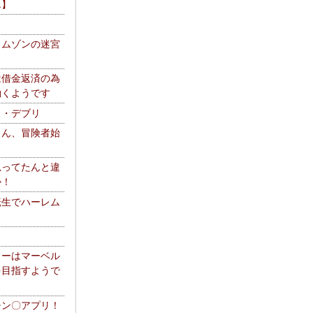
エ】
リムゾンの迷宮
は借金返済の為
働くようです
ス・デブリ
さん、冒険者始
思ってたんと違
か！
転生でハーレム
リーはマーベル
を目指すようで
チン〇アプリ！