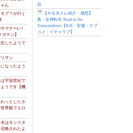
品
ちゃん
【やる夫スレ紹介・感想】
】モブ？が行く
真・女神転生 Road to the
跡
Transcendence【R18・安価・ラブ
サマナー(パ
コメ・イチャラブ】
メガテン】
転生したようで
ゲリヲン
器になったよう
夫は宇宙世紀で
るようです【機
】
ふわっとしたホ
な世界観でエロ
い夫はモンスタ
て召喚されたよ