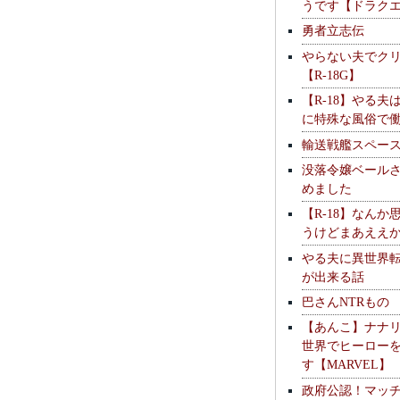
うです【ドラク
勇者立志伝
やらない夫でク
【R-18G】
【R-18】やる夫
に特殊な風俗で
輸送戦艦スペー
没落令嬢ベール
めました
【R-18】なんか
うけどまあええ
やる夫に異世界
が出来る話
巴さんNTRもの
【あんこ】ナナ
世界でヒーロー
す【MARVEL】
政府公認！マッ