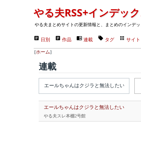
やる夫RSS+インデッ
やる夫まとめサイトの更新情報と、まとめのインデッ
日別
作品
連載
タグ
サイト
[
ホーム
]
連載
エールちゃんはクジラと無法したい
やる夫スレ本棚2号館