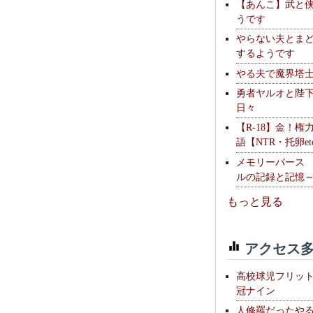
【あんこ】武と
うです
やらない夫とま
するようです
やる夫で魔界塔士S
勇者ヤルオと陛
日々
【R-18】金！権
語【NTR・托卵et
メモリーバース
ルの記録と記憶
もっと見る
アクセス多
高校球児フリッ
冠ナイン
人修羅だったや