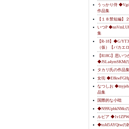
うっかり侍 ◆Vgdl
作品集
【１８禁短編】
いつP ◆nnVmL
集
【R-18】◆G/YT
（仮）【バカエ
【R18G】思いつ
◆JSLa4ymSK
タカリ氏の作品
女衒 ◆E8kwFG
なつしお ◆myje
品集
国際的な小咄
◆N99UpbkNM
ルピア ◆1v1ZP
◆toJd5AYQt