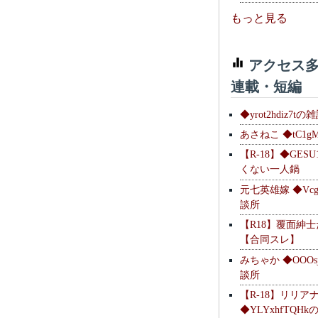
もっと見る
アクセス多
連載・短編
◆yrot2hdiz7tの
あさねこ ◆tC1g
【R-18】◆GESU
くない一人鍋
元七英雄嫁 ◆Vcg
談所
【R18】覆面紳
【合同スレ】
みちゃか ◆OOOs
談所
【R-18】リリア
◆YLYxhfTQH