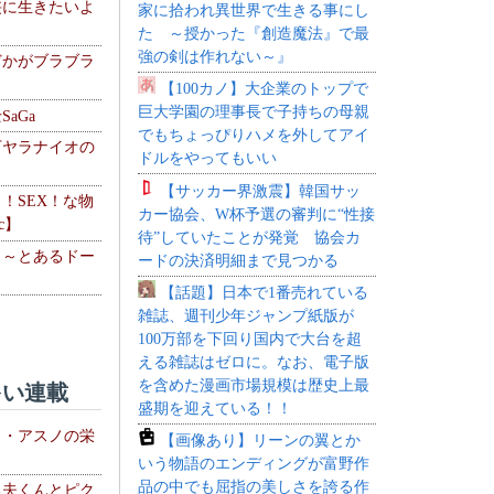
侠に生きたいよ
家に拾われ異世界で生きる事にし
た ～授かった『創造魔法』で最
強の剣は作れない～』
どかがブラブラ
【100カノ】大企業のトップで
巨大学園の理事長で子持ちの母親
aGa
でもちょっぴりハメを外してアイ
下ヤラナイオの
ドルをやってもいい
【サッカー界激震】韓国サッ
力！SEX！な物
カー協会、W杯予選の審判に“性接
c】
待”していたことが発覚 協会カ
 ～とあるドー
ードの決済明細まで見つかる
～
【話題】日本で1番売れている
雑誌、週刊少年ジャンプ紙版が
100万部を下回り国内で大台を超
える雑誌はゼロに。なお、電子版
を含めた漫画市場規模は歴史上最
い連載
盛期を迎えている！！
ト・アスノの栄
【画像あり】リーンの翼とか
いう物語のエンディングが富野作
品の中でも屈指の美しさを誇る作
る夫くんとピク