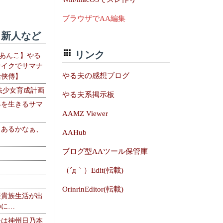
ブラウザでAA編集
新人など
リンク
【あんこ】やる
サイクでサマナ
やる夫の感想ブログ
活俠傳】
法少女育成計画
やる夫系掲示板
界を生きるサマ
AAMZ Viewer
、あるかなぁ、
AAHub
。
ブログ型AAツール保管庫
（´д｀）Edit(転載)
OrinrinEditor(転載)
楽貴族生活が出
のに…
夫は神州日乃本