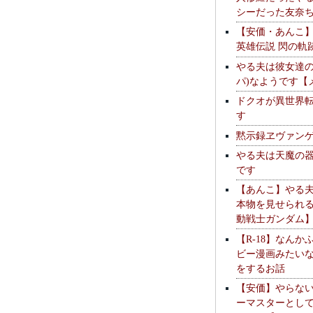
シーだった友奈
【安価・あんこ
英雄伝説 閃の軌
やる夫は彼女達の
パ)なようです【
ドクオが異世界
す
黙示録ヱヴァン
やる夫は天魔の
です
【あんこ】やる
本物を見せられ
動戦士ガンダム
【R-18】なんか
ビー漫画みたい
をするお話
【安価】やらな
ーマスターとし