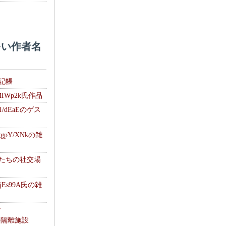
い作者名
雑記帳
MIWp2k氏作品
1/dEaEのゲス
gpY/XNkの雑
士たちの社交場
jEs99A氏の雑
ナ
kの隔離施設