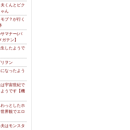
る夫くんとピク
ちゃん
】モブ？が行く
跡
サマナー(パ
メガテン】
転生したようで
ゲリヲン
器になったよう
夫は宇宙世紀で
るようです【機
】
ふわっとしたホ
な世界観でエロ
い夫はモンスタ