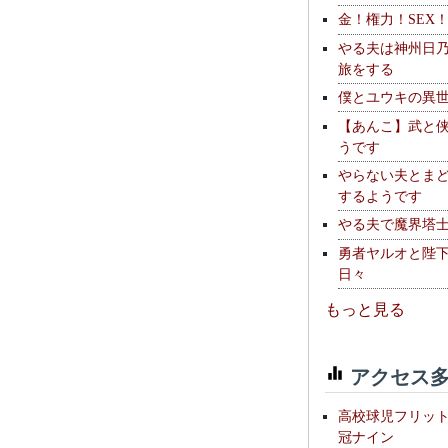
金！権力！SEX
やる夫は神州日
旅をする
僕とユウキの異
【あんこ】武と
うです
やらない夫とま
するようです
やる夫で魔界塔士S
勇者ヤルオと陛
日々
もっと見る
アクセス多
高校球児フリッ
冠ナイン