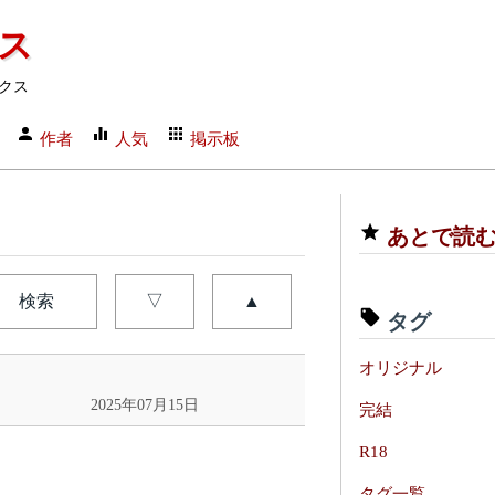
クス
クス
作者
人気
掲示板
あとで読
検索
▽
▲
タグ
オリジナル
2025年07月15日
完結
R18
タグ一覧