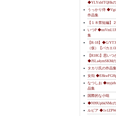
◆YLYxhfTQH
うっかり侍 ◆Vgdl
作品集
【１８禁短編】
いつP ◆nnVmL
集
【R-18】◆G/YT
（仮）【バカエ
【R18G】思いつ
◆JSLa4ymSK
タカリ氏の作品
女衒 ◆E8kwFG
なつしお ◆myje
品集
国際的な小咄
◆N99UpbkNM
ルピア ◆1v1ZP