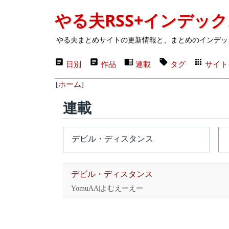
やる夫RSS+インデッ
やる夫まとめサイトの更新情報と、まとめのインデッ
日別
作品
連載
タグ
サイト
[
ホーム
]
連載
デビル・ディスタンス
YomuAA|よむえーえー