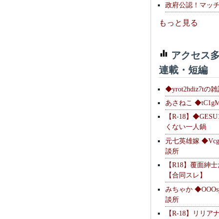
政府公認！マッ
もっと見る
アクセス多
連載・短編
◆yrot2hdiz7tの
あさねこ ◆tC1g
【R-18】◆GESU
くない一人鍋
元七英雄嫁 ◆Vcg
談所
【R18】覆面紳
【合同スレ】
みちゃか ◆OOOs
談所
【R-18】リリア