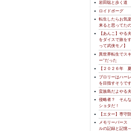
岩田聡と歩く道
ロイドボーグ
転生したらお気
来ると思ってた
【あんこ】やる
をダイスで旅を
って武侠モノ】
異世界転生でスキ
ー"だった
【２０２６年 
ブロリーはハー
を目指すそうで
蛮族島だよやる
侵略者？ そん
ショタだ！
【エター】専守
メモリーバース
ルの記録と記憶