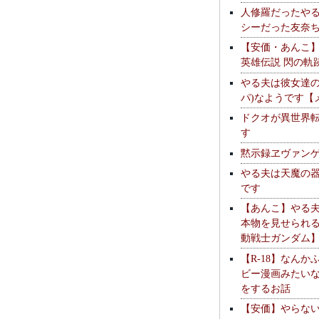
人修羅だったや
シーだった友奈
【安価・あんこ
英雄伝説 閃の軌
やる夫は彼女達の
パ)なようです【
ドクオが異世界
す
黙示録ヱヴァン
やる夫は天魔の
です
【あんこ】やる
本物を見せられ
動戦士ガンダム
【R-18】なんか
ビー漫画みたい
をするお話
【安価】やらな