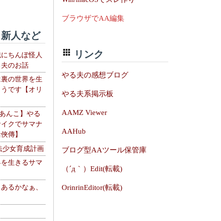
ブラウザでAA編集
新人など
リンク
織にちんぽ怪人
る夫のお話
やる夫の感想ブログ
は裏の世界を生
ようです【オリ
やる夫系掲示板
】
AAMZ Viewer
【あんこ】やる
サイクでサマナ
AAHub
活俠傳】
法少女育成計画
ブログ型AAツール保管庫
界を生きるサマ
（´д｀）Edit(転載)
、あるかなぁ、
OrinrinEditor(転載)
。