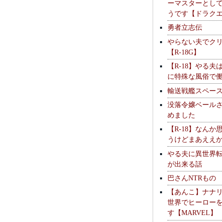
ーマスターとし
うです【ドラク
勇者立志伝
やらない夫でク
【R-18G】
【R-18】やる夫
に特殊な風俗で
輸送戦艦スペー
没落令嬢ベール
めました
【R-18】なんか
うけどまあええ
やる夫に異世界
が出来る話
巴さんNTRもの
【あんこ】ナナ
世界でヒーロー
す【MARVEL】