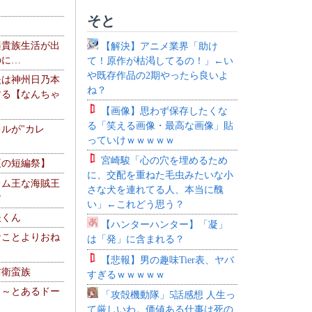
そと
楽貴族生活が出
【解決】アニメ業界「助け
のに…
て！原作が枯渇してるの！」←い
や既存作品の2期やったら良いよ
夫は神州日乃本
ね？
する【なんちゃ
【画像】思わず保存したくな
る「笑える画像・最高な画像」貼
ルが"カレ
っていけｗｗｗｗｗ
宮崎駿「心の穴を埋めるため
夏の短編祭】
に、交配を重ねた毛虫みたいな小
レム王な海賊王
さな犬を連れてる人、本当に醜
す
い」←これどう思う？
夫くん
【ハンターハンター】「凝」
なことよりおね
は「発」に含まれる？
【悲報】男の趣味Tier表、ヤバ
防衛蛮族
すぎるｗｗｗｗｗ
 ～とあるドー
「攻殻機動隊」5話感想 人生っ
～
て厳しいわ。価値ある仕事は死の