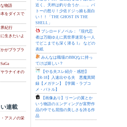
近く、天秤は釣り合うか……。バ
！な物語
トーの怒り！少佐ドジっ娘も面白
乃本をダイスで
い！！「THE GHOST IN THE
SHELL」
世界紀行
ブシロードノベル：『現代忍
侠に生きたいよ
者は万能ゆえに異世界迷宮を一人
でどこまでも深く潜る 1』 などの
表紙
どかがブラブラ
みんなは職場のBBQなに持っ
てけば嬉しい？
aGa
【やる夫スレ紹介・感想】
下ヤラナイオの
【R-18】入速出やる夫 悪魔異聞
録【メガテン】【学園・ラブコ
メ・バトル】
【画像あり】リーンの翼とか
いう物語のエンディングが富野作
い連載
品の中でも屈指の美しさを誇る作
品
ト・アスノの栄