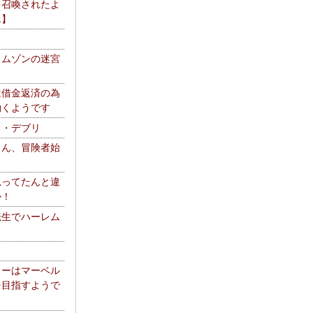
て召喚されたよ
エ】
リムゾンの迷宮
は借金返済の為
働くようです
ス・デブリ
さん、冒険者始
思ってたんと違
か！
転生でハーレム
リーはマーベル
を目指すようで