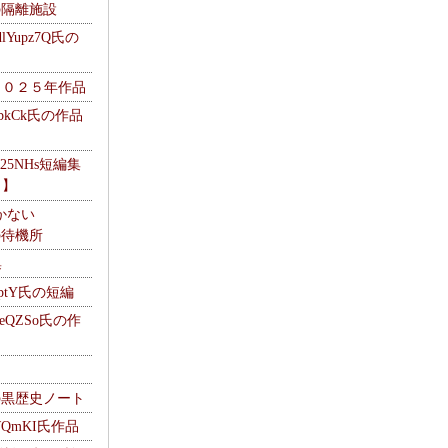
kの隔離施設
Yupz7Q氏の
２０２５年作品
UbkCk氏の作品
325NHs短編集
ロ】
かない
Mの待機所
集
HptY氏の短編
heQZSo氏の作
cの黒歴史ノート
WQmKI氏作品