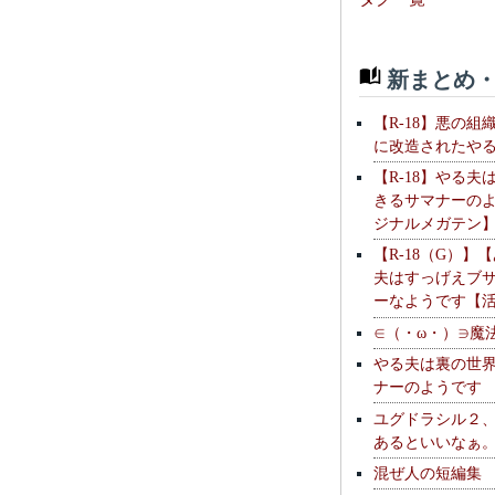
新まとめ・
【R-18】悪の組
に改造されたや
【R-18】やる夫
きるサマナーの
ジナルメガテン
【R-18（G）】
夫はすっげえブ
ーなようです【
∈（・ω・）∋魔
やる夫は裏の世
ナーのようです
ユグドラシル２
あるといいなぁ
混ぜ人の短編集