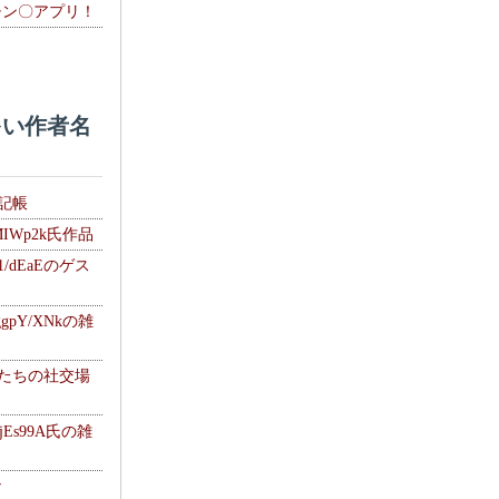
チン〇アプリ！
い作者名
雑記帳
MIWp2k氏作品
1/dEaEのゲス
gpY/XNkの雑
士たちの社交場
jEs99A氏の雑
ナ