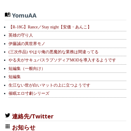
YomuAA
【R-18G】Rance／Stay night【安価・あんこ】
英雄の守り人
伊藤誠の異世界モノ
(三次作品) やはり俺の悪魔的な業務は間違ってる
やる夫がサキュバスラプソディアMODを導入するようです
短編集（一般向け）
短編集
生江ない世が白いマットの上に立つようです
催眠エロ寸劇シリーズ
連絡先/Twitter
お知らせ