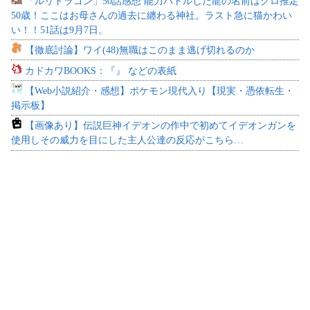
「ルリドラゴン」50話感想 能力バトルした龍の名前はクロ推定
50歳！ここはお母さんの過去に纏わる神社。ラスト急に猫かわい
い！！51話は9月7日。
【徹底討論】ワイ(48)無職はこのまま逃げ切れるのか
カドカワBOOKS：『』 などの表紙
【Web小説紹介・感想】ポケモン現代入り【現実・憑依転生・
掲示板】
【画像あり】伝説巨神イデオンの作中で初めてイデオンガンを
使用しその威力を目にした主人公達の反応がこちら…