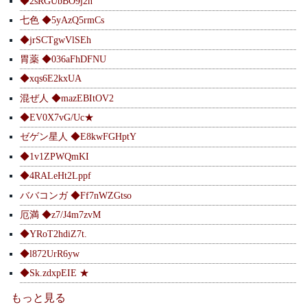
◆2sRGUbBO9j2n
七色 ◆5yAzQ5rmCs
◆jrSCTgwVlSEh
胃薬 ◆036aFhDFNU
◆xqs6E2kxUA
混ぜ人 ◆mazEBItOV2
◆EV0X7vG/Uc★
ゼゲン星人 ◆E8kwFGHptY
◆1v1ZPWQmKI
◆4RALeHt2Lppf
ババコンガ ◆Ff7nWZGtso
厄満 ◆z7/J4m7zvM
◆YRoT2hdiZ7t.
◆l872UrR6yw
◆Sk.zdxpEIE ★
もっと見る