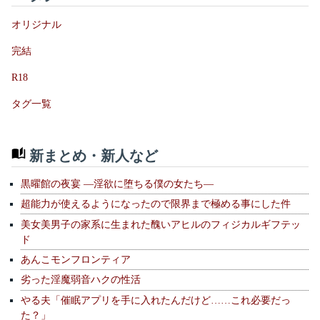
オリジナル
完結
R18
タグ一覧
新まとめ・新人など
黒曜館の夜宴 —淫欲に堕ちる僕の女たち—
超能力が使えるようになったので限界まで極める事にした件
美女美男子の家系に生まれた醜いアヒルのフィジカルギフテッ
ド
あんこモンフロンティア
劣った淫魔弱音ハクの性活
やる夫「催眠アプリを手に入れたんだけど……これ必要だっ
た？」