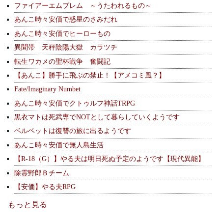
ファイアーエムブレム ～うたわれるもの～
あんこ時々安価で惑星のさみだれ
あんこ時々安価でヒーローもの
異聞帯 天秤陰陽大獄 カラツチ
転生ワカメの聖杯戦争 奮闘記
【あんこ】勝手に飛ぶの禁止！【アメコミ風？】
Fate/Imaginary Numbet
あんこ時々安価でクトゥルフ神話TRPG
黒衣マトは死武専でNOTとして暮らしていくようです
ベルベットは復讐の旅に出るようです
あんこ時々安価で無人島生活
【R-18（G）】やる夫は明日死ぬ予定のようです【現代異能】
除霊野郎Ｂチーム
【安価】やる夫RPG
もっと見る