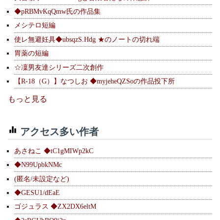
◆pRBMvKqQmw氏の作品集
メシテロ短編
使レ無避妊具◆ubsqzS.Hdg ★のノートの切れ端
胃薬の短編
☆凜男友達シリーズ二次創作
【R-18（G）】なつしお ◆myjeheQZSoの作品投下所
もっと見る
アクセス多い作者
あさねこ ◆tC1gMIWp2kC
◆N99UpbkNMc
(匿名/未設定など)
◆GESU1/dEaE
ゴジュラス ◆ZX2DX6eltM