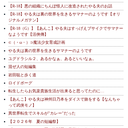
【R-18】悪の組織にちんぽ怪人に改造されたやる夫のお話
【R-18】やる夫は裏の世界を生きるサマナーのようです【オリ
ジナルメガテン】
【R-18（G）】【あんこ】やる夫はすっげえブサイクでサマナー
なようです【活俠傳】
∈（・ω・）∋魔法少女育成計画
やる夫は裏の世界を生きるサマナーのようです
ユグドラシル２、あるかなぁ、あるといいなぁ。
混ぜ人の短編集
岩田聡と歩く道
ロイドボーグ
転生したらお気楽貴族生活が出来ると思ってたのに…
【あんこ】やる夫は神州日乃本をダイスで旅をする【なんちゃ
って武侠モノ】
異世界転生でスキルが"カレー"だった
【２０２６年 夏の短編祭】