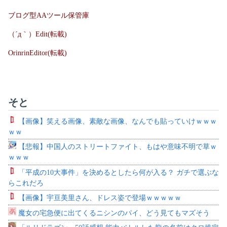
ブログ型AAツール保管庫
（´д｀）Edit(転載)
OrinrinEditor(転載)
そと
【画像】笑える画像、素敵な画像、なんでも貼っていけｗｗｗ
ｗｗ
【悲報】中国人のストリートファイト、もはや意味不明で草ｗ
ｗｗｗ
「平成の10大事件」を決めるとしたら何が入る？ ガチで選ぶな
らこれだろ
【画像】宇亘美里さん、ドレス姿で登場ｗｗｗｗｗ
魔女の宅急便に出てくるニシンのパイ、どう見てもマズそう