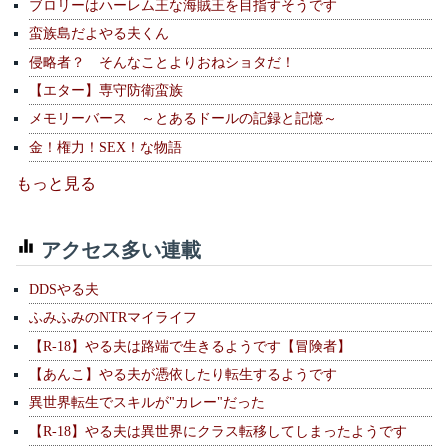
ブロリーはハーレム王な海賊王を目指すそうです
蛮族島だよやる夫くん
侵略者？ そんなことよりおねショタだ！
【エター】専守防衛蛮族
メモリーバース ～とあるドールの記録と記憶～
金！権力！SEX！な物語
もっと見る
アクセス多い連載
DDSやる夫
ふみふみのNTRマイライフ
【R-18】やる夫は路端で生きるようです【冒険者】
【あんこ】やる夫が憑依したり転生するようです
異世界転生でスキルが"カレー"だった
【R-18】やる夫は異世界にクラス転移してしまったようです