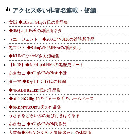
アクセス多い作者名連載・短編
女衒 ◆E8kwFGHptY氏の作品集
◆05Q./qILPs氏の雑談所ネタ
（エージェント）◆28KU4V0f26の雑談所作品
黒マント ◆8alnqWF4MNwaの雑談次元
◆KUMOgh4/xMさん短編集
【R-18】◆N99UpbkNMcの黒歴史ノート
あさねこ ◆tC1gMIWp2k★小話
ダーマ ◆RzjcLBlCBY氏の短編
◆4RALeHt2Lppf氏の作品集
◆ofDi0hG48g ＠のじまーる氏のホームベース
◆pRBMvKqQmw氏の作品集
うさまるどらいぶの錆び付きはぐるま
あさねこ ◆tC1gMIWp2k氏作品
大首領◆8BbAD6KiAgと冒険者たちの休憩所