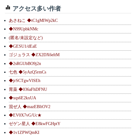
アクセス多い作者
あさねこ ◆tC1gMIWp2kC
◆N99UpbkNMc
(匿名/未設定など)
◆GESU1/dEaE
ゴジュラス ◆ZX2DX6eltM
◆2sRGUbBO9j2n
七色 ◆5yAzQ5rmCs
◆jrSCTgwVlSEh
胃薬 ◆036aFhDFNU
◆xqs6E2kxUA
混ぜ人 ◆mazEBItOV2
◆EV0X7vG/Uc★
ゼゲン星人 ◆E8kwFGHptY
◆1v1ZPWQmKI