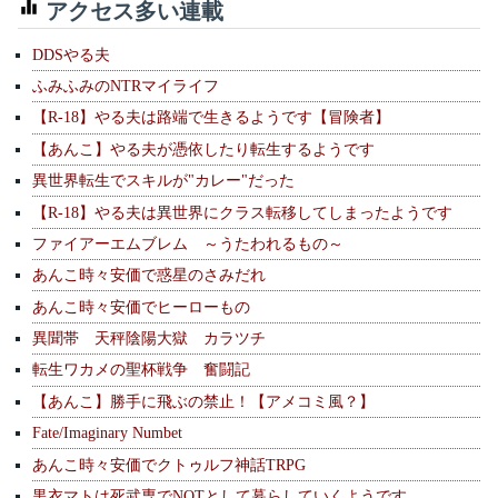
アクセス多い連載
DDSやる夫
ふみふみのNTRマイライフ
【R-18】やる夫は路端で生きるようです【冒険者】
【あんこ】やる夫が憑依したり転生するようです
異世界転生でスキルが"カレー"だった
【R-18】やる夫は異世界にクラス転移してしまったようです
ファイアーエムブレム ～うたわれるもの～
あんこ時々安価で惑星のさみだれ
あんこ時々安価でヒーローもの
異聞帯 天秤陰陽大獄 カラツチ
転生ワカメの聖杯戦争 奮闘記
【あんこ】勝手に飛ぶの禁止！【アメコミ風？】
Fate/Imaginary Numbet
あんこ時々安価でクトゥルフ神話TRPG
黒衣マトは死武専でNOTとして暮らしていくようです