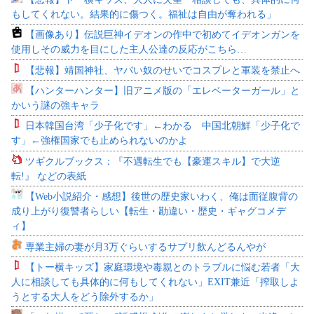
もしてくれない。結果的に傷つく。福祉は自由が奪われる」
【画像あり】伝説巨神イデオンの作中で初めてイデオンガンを
使用しその威力を目にした主人公達の反応がこちら…
【悲報】靖国神社、ヤバい奴のせいでコスプレと軍装を禁止へ
【ハンターハンター】旧アニメ版の「エレベーターガール」と
かいう謎の強キャラ
日本韓国台湾「少子化です」←わかる 中国北朝鮮「少子化で
す」←強権国家でも止められないのかよ
ツギクルブックス：『不遇転生でも【豪運スキル】で大逆
転!』 などの表紙
【Web小説紹介・感想】後世の歴史家いわく、俺は面従腹背の
成り上がり復讐者らしい【転生・勘違い・歴史・ギャグコメデ
ィ】
専業主婦の妻が月3万ぐらいするサプリ飲んどるんやが
【トー横キッズ】家庭環境や毒親とのトラブルに悩む若者「大
人に相談しても具体的に何もしてくれない」EXIT兼近「搾取しよ
うとする大人をどう除外するか」