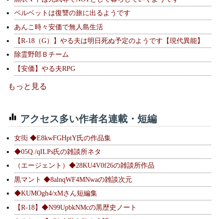
ベルベットは復讐の旅に出るようです
あんこ時々安価で無人島生活
【R-18（G）】やる夫は明日死ぬ予定のようです【現代異能】
除霊野郎Ｂチーム
【安価】やる夫RPG
もっと見る
アクセス多い作者名連載・短編
女衒 ◆E8kwFGHptY氏の作品集
◆05Q./qILPs氏の雑談所ネタ
（エージェント）◆28KU4V0f26の雑談所作品
黒マント ◆8alnqWF4MNwaの雑談次元
◆KUMOgh4/xMさん短編集
【R-18】◆N99UpbkNMcの黒歴史ノート