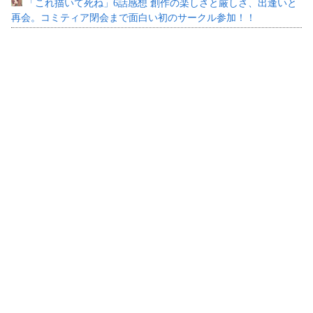
「これ描いて死ね」6話感想 創作の楽しさと厳しさ、出逢いと
再会。コミティア閉会まで面白い初のサークル参加！！