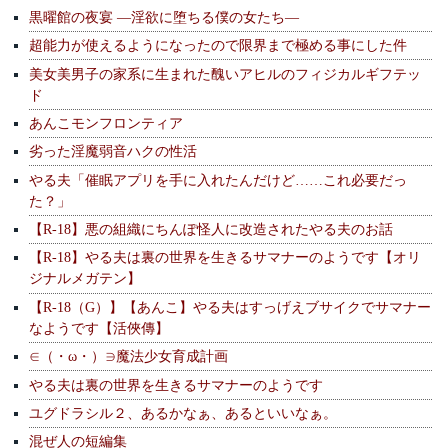
黒曜館の夜宴 —淫欲に堕ちる僕の女たち—
超能力が使えるようになったので限界まで極める事にした件
美女美男子の家系に生まれた醜いアヒルのフィジカルギフテッ
ド
あんこモンフロンティア
劣った淫魔弱音ハクの性活
やる夫「催眠アプリを手に入れたんだけど……これ必要だっ
た？」
【R-18】悪の組織にちんぽ怪人に改造されたやる夫のお話
【R-18】やる夫は裏の世界を生きるサマナーのようです【オリ
ジナルメガテン】
【R-18（G）】【あんこ】やる夫はすっげえブサイクでサマナー
なようです【活俠傳】
∈（・ω・）∋魔法少女育成計画
やる夫は裏の世界を生きるサマナーのようです
ユグドラシル２、あるかなぁ、あるといいなぁ。
混ぜ人の短編集