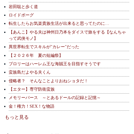
岩田聡と歩く道
ロイドボーグ
転生したらお気楽貴族生活が出来ると思ってたのに…
【あんこ】やる夫は神州日乃本をダイスで旅をする【なんちゃ
って武侠モノ】
異世界転生でスキルが"カレー"だった
【２０２６年 夏の短編祭】
ブロリーはハーレム王な海賊王を目指すそうです
蛮族島だよやる夫くん
侵略者？ そんなことよりおねショタだ！
【エター】専守防衛蛮族
メモリーバース ～とあるドールの記録と記憶～
金！権力！SEX！な物語
もっと見る