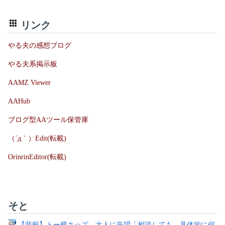
リンク
やる夫の感想ブログ
やる夫系掲示板
AAMZ Viewer
AAHub
ブログ型AAツール保管庫
（´д｀）Edit(転載)
OrinrinEditor(転載)
そと
【悲報】トー横キッズ、大人に失望「相談しても、具体的に何