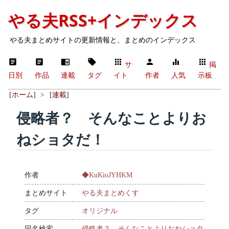
やる夫RSS+インデックス
やる夫まとめサイトの更新情報と、まとめのインデックス
サ
掲
日別
作品
連載
タグ
イト
作者
人気
示板
[
ホーム
]
>
[
連載
]
侵略者？ そんなことよりお
ねショタだ！
作者
◆KuKioJYHKM
まとめサイト
やる夫まとめくす
タグ
オリジナル
同名検索
侵略者？ そんなことよりおねショタ