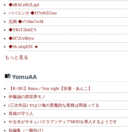
◆4RALeHt2Lppf
ババコンガ ◆Ff7nWZGtso
厄満 ◆z7/J4m7zvM
◆YRoT2hdiZ7t.
◆l872UrR6yw
◆Sk.zdxpEIE ★
もっと見る
YomuAA
【R-18G】Rance／Stay night【安価・あんこ】
伊藤誠の異世界モノ
(三次作品) やはり俺の悪魔的な業務は間違ってる
英雄の守り人
やる夫がサキュバスラプソディアMODを導入するようです
短編集（一般向け）