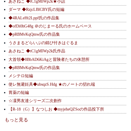
あさねこ ◆tC1gMIWp2k★小話
ダーマ ◆RzjcLBlCBY氏の短編
◆4RALeHt2Lppf氏の作品集
◆ofDi0hG48g ＠のじまーる氏のホームベース
◆pRBMvKqQmw氏の作品集
うさまるどらいぶの錆び付きはぐるま
あさねこ ◆tC1gMIWp2k氏作品
大首領◆8BbAD6KiAgと冒険者たちの休憩所
◆pRBMvKqQmw氏の作品集
メシテロ短編
使レ無避妊具◆ubsqzS.Hdg ★のノートの切れ端
胃薬の短編
☆凜男友達シリーズ二次創作
【R-18（G）】なつしお ◆myjeheQZSoの作品投下所
もっと見る