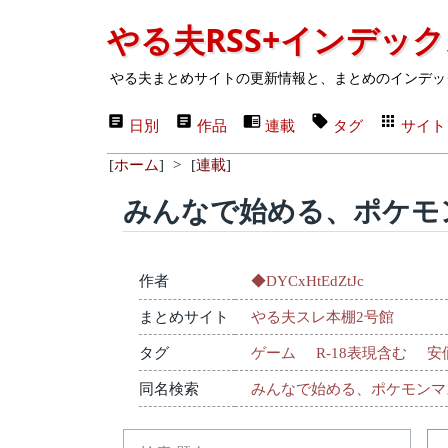
やる夫RSS+インデッ
やる夫まとめサイトの更新情報と、まとめのインデッ
日別
作品
連載
タグ
サイト
[
ホーム
]
>
[
連載
]
みんなで始める、ポケモ
作者
◆DYCxHtEdZtJc
まとめサイト
やる夫スレ本棚2号館
タグ
ゲーム
R-18表現含む
安
同名検索
みんなで始める、ポケモンマ