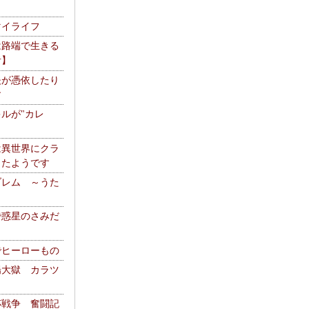
マイライフ
は路端で生きる
者】
夫が憑依したり
す
ルが"カレ
は異世界にクラ
ったようです
ブレム ～うた
で惑星のさみだ
でヒーローもの
陽大獄 カラツ
杯戦争 奮闘記