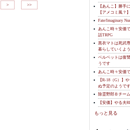
>
>>
【あんこ】勝手
【アメコミ風？
Fate/Imaginary Nu
あんこ時々安価
話TRPG
黒衣マトは死武専
暮らしていくよ
ベルベットは復
うです
あんこ時々安価
【R-18（G）】
ぬ予定のようで
除霊野郎Ｂチー
【安価】やる夫R
もっと見る