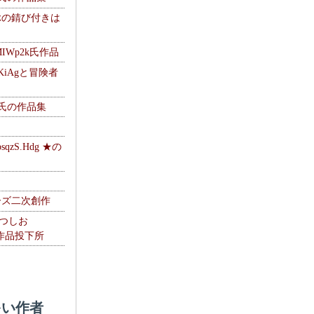
ぶの錆び付きは
MIWp2k氏作品
KiAgと冒険者
w氏の作品集
zS.Hdg ★の
ーズ二次創作
なつしお
oの作品投下所
い作者