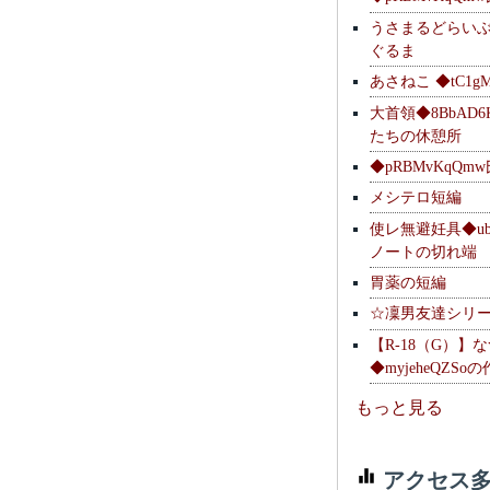
うさまるどらい
ぐるま
あさねこ ◆tC1g
大首領◆8BbAD6
たちの休憩所
◆pRBMvKqQm
メシテロ短編
使レ無避妊具◆ubsq
ノートの切れ端
胃薬の短編
☆凜男友達シリ
【R-18（G）】
◆myjeheQZS
もっと見る
アクセス多