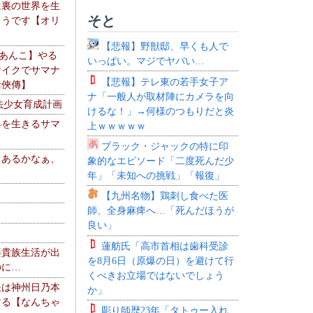
は裏の世界を生
そと
ようです【オリ
】
【悲報】野獣邸、早くも人で
【あんこ】やる
いっぱい。マジでヤバい…
サイクでサマナ
【悲報】テレ東の若手女子ア
活俠傳】
ナ「一般人が取材陣にカメラを向
法少女育成計画
けるな！」→何様のつもりだと炎
界を生きるサマ
上ｗｗｗｗｗ
ブラック・ジャックの特に印
、あるかなぁ、
象的なエピソード「二度死んだ少
。
年」「未知への挑戦」「報復」
【九州名物】鶏刺し食べた医
師、全身麻痺へ…「死んだほうが
良い」
蓮舫氏「高市首相は歯科受診
楽貴族生活が出
を8月6日（原爆の日）を避けて行
のに…
くべきお立場ではないでしょう
夫は神州日乃本
か」
する【なんちゃ
彫り師歴23年「タトゥー入れ