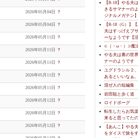
【R-18】やる夫
きるサマナーの
2026年05月04日
？
ジナルメガテン
【R-18（G）】
2026年05月04日
？
夫はすっげえブ
ーなようです【
2026年05月11日
？
∈（・ω・）∋魔
2026年05月11日
？
やる夫は裏の世
ナーのようです
2026年05月11日
？
ユグドラシル２
2026年05月11日
？
あるといいなぁ
混ぜ人の短編集
2026年05月11日
？
岩田聡と歩く道
2026年05月12日
？
ロイドボーグ
転生したらお気
2026年05月12日
？
来ると思ってた
2026年05月12日
？
【あんこ】やる
をダイスで旅を