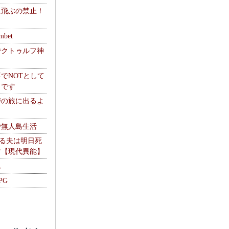
に飛ぶの禁止！
】
mbet
でクトゥルフ神
でNOTとして
うです
讐の旅に出るよ
で無人島生活
やる夫は明日死
す【現代異能】
ム
PG