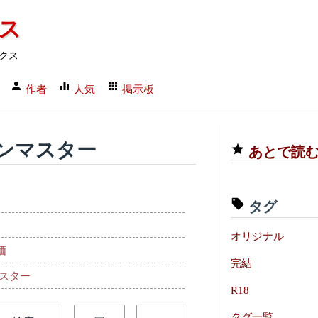
クス
クス
作者
人気
掲示板
ンマスター
あとで読
タグ
オリジナル
価
完結
スター
R18
タグ一覧