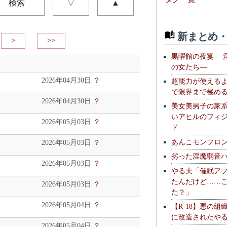
検索
▽
▲
新まとめ・
>
>>
黒曜館の夜宴 —
の女たち—
2026年04月30日
？
超能力が使える
で限界まで極め
2026年04月30日
？
美女美男子の家
いアヒルのフィ
2026年05月03日
？
ド
あんこモンフロ
2026年05月03日
？
劣った淫魔弱音
2026年05月03日
？
やる夫「催眠ア
たんだけど……
2026年05月03日
？
た？」
2026年05月04日
？
【R-18】悪の組
に改造されたや
2026年05月04日
？