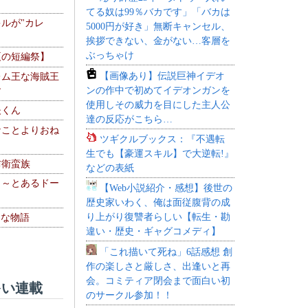
てる奴は99％バカです」「バカは
ルが"カレ
5000円が好き」無断キャンセル、
挨拶できない、金がない…客層を
ぶっちゃけ
夏の短編祭】
【画像あり】伝説巨神イデオ
レム王な海賊王
ンの作中で初めてイデオンガンを
す
使用しその威力を目にした主人公
夫くん
達の反応がこちら…
なことよりおね
ツギクルブックス：『不遇転
生でも【豪運スキル】で大逆転!』
防衛蛮族
などの表紙
 ～とあるドー
【Web小説紹介・感想】後世の
～
歴史家いわく、俺は面従腹背の成
り上がり復讐者らしい【転生・勘
！な物語
違い・歴史・ギャグコメディ】
「これ描いて死ね」6話感想 創
作の楽しさと厳しさ、出逢いと再
会。コミティア閉会まで面白い初
い連載
のサークル参加！！