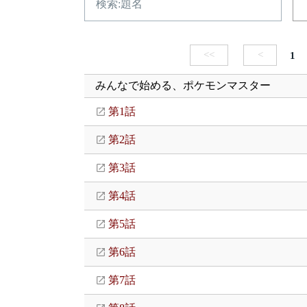
<<
<
1
みんなで始める、ポケモンマスター
第1話
第2話
第3話
第4話
第5話
第6話
第7話