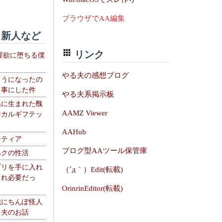
ブラウザでAA編集
新人など
リンク
淫欲に堕ちる僕
やる夫の感想ブログ
ようになったの
る事にした件
やる夫系掲示板
系に生まれた醜
AAMZ Viewer
ジカルギフテッ
AAHub
ンティア
ブログ型AAツール保管庫
ハクの性活
プリを手に入れ
（´д｀）Edit(転載)
これ必要だっ
OrinrinEditor(転載)
織にちんぽ怪人
る夫のお話