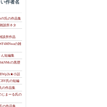
い作者名
HptY氏の作品集
氏の雑談所ネタ
）
6の雑談所作品
WF4MNwaの雑
Mさん短編集
pbkNMcの黒歴
MIWp2k★小話
BlCBY氏の短編
pf氏の作品集
g ＠のじまーる氏の
w氏の作品集