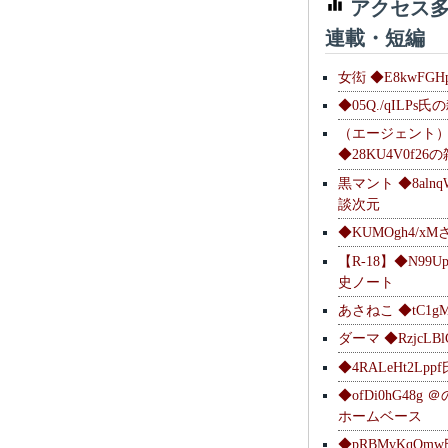
アクセス多
連載・短編
女衒 ◆E8kwFG
◆05Q./qILPs
（エージェント
◆28KU4V0f2
黒マント ◆8alnq
談次元
◆KUMOgh4/x
【R-18】◆N99U
史ノート
あさねこ ◆tC1g
ダーマ ◆RzjcL
◆4RALeHt2Lp
◆ofDi0hG48
ホームベース
◆pRBMvKqQm