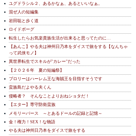
ユグドラシル２、あるかなぁ、あるといいなぁ。
混ぜ人の短編集
岩田聡と歩く道
ロイドボーグ
転生したらお気楽貴族生活が出来ると思ってたのに…
【あんこ】やる夫は神州日乃本をダイスで旅をする【なんちゃ
って武侠モノ】
異世界転生でスキルが"カレー"だった
【２０２６年 夏の短編祭】
ブロリーはハーレム王な海賊王を目指すそうです
蛮族島だよやる夫くん
侵略者？ そんなことよりおねショタだ！
【エター】専守防衛蛮族
メモリーバース ～とあるドールの記録と記憶～
金！権力！SEX！な物語
やる夫は神州日乃本をダイスで旅をする