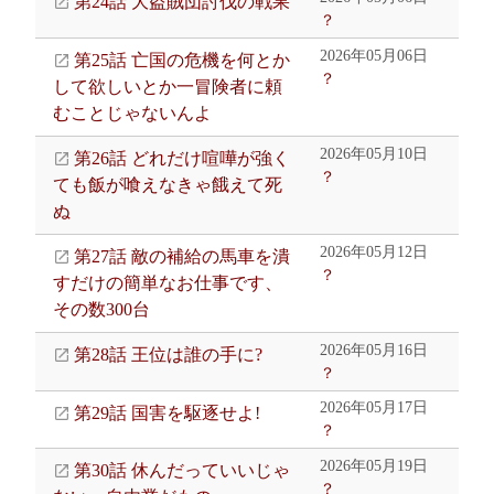
第24話 大盗賊団討伐の戦果
？
2026年05月06日
第25話 亡国の危機を何とか
？
して欲しいとか一冒険者に頼
むことじゃないんよ
2026年05月10日
第26話 どれだけ喧嘩が強く
？
ても飯が喰えなきゃ餓えて死
ぬ
2026年05月12日
第27話 敵の補給の馬車を潰
？
すだけの簡単なお仕事です、
その数300台
2026年05月16日
第28話 王位は誰の手に?
？
2026年05月17日
第29話 国害を駆逐せよ!
？
2026年05月19日
第30話 休んだっていいじゃ
？