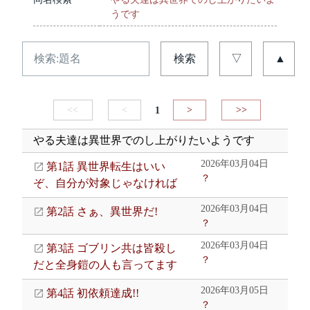
うです
検索
▽
▲
<<
<
1
>
>>
やる夫達は異世界でのし上がりたいようです
2026年03月04日
第1話 異世界転生はいい
？
ぞ、自分が対象じゃなければ
2026年03月04日
第2話 さぁ、異世界だ!
？
2026年03月04日
第3話 ゴブリン共は皆殺し
？
だと全身鎧の人も言ってます
2026年03月05日
第4話 初依頼達成!!
？