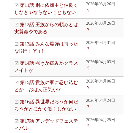
2026年03月26日
第11話 別に依頼主と仲良く
？
しなきゃならないこともない
2026年03月26日
第12話 王族からの頼みとは
？
実質命令である
2026年03月31日
第13話 みんな爆弾は持った
？
な!?行くぞォ!
2026年04月03日
第14話 覗きか盗みかクラス
？
メイトか
2026年04月06日
第15話 貴族の家に忍び込む
？
とか、おはん正気か!?
2026年04月24日
第16話 異世界だろうが何だ
？
ろうがとにかく働くしかない
2026年04月25日
第17話 アンデッドフェステ
？
ィバル