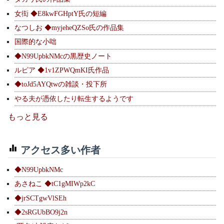
女衒 ◆E8kwFGHptY氏の短編
なつしお ◆myjeheQZSo氏の作品集
国際的な小咄
◆N99UpbkNMcの黒歴史ノート
ルピア ◆1v1ZPWQmKI氏作品
◆toJd5AYQtwの雑談・投下所
やる夫が憑依したり転生するようです
もっと見る
アクセス多い作者
◆N99UpbkNMc
あさねこ ◆tC1gMIWp2kC
◆jrSCTgwVlSEh
◆2sRGUbBO9j2n