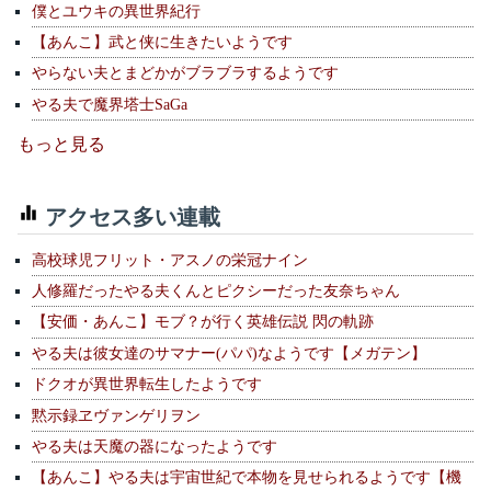
僕とユウキの異世界紀行
【あんこ】武と侠に生きたいようです
やらない夫とまどかがブラブラするようです
やる夫で魔界塔士SaGa
もっと見る
アクセス多い連載
高校球児フリット・アスノの栄冠ナイン
人修羅だったやる夫くんとピクシーだった友奈ちゃん
【安価・あんこ】モブ？が行く英雄伝説 閃の軌跡
やる夫は彼女達のサマナー(パパ)なようです【メガテン】
ドクオが異世界転生したようです
黙示録ヱヴァンゲリヲン
やる夫は天魔の器になったようです
【あんこ】やる夫は宇宙世紀で本物を見せられるようです【機