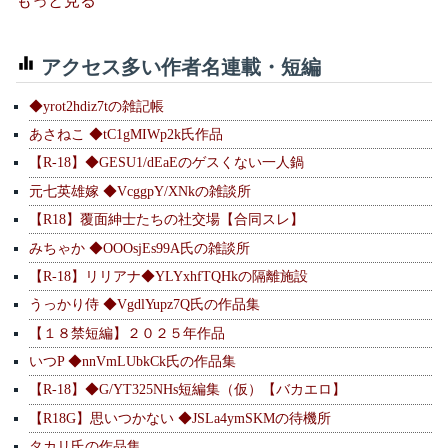
もっと見る
アクセス多い作者名連載・短編
◆yrot2hdiz7tの雑記帳
あさねこ ◆tC1gMIWp2k氏作品
【R-18】◆GESU1/dEaEのゲスくない一人鍋
元七英雄嫁 ◆VcggpY/XNkの雑談所
【R18】覆面紳士たちの社交場【合同スレ】
みちゃか ◆OOOsjEs99A氏の雑談所
【R-18】リリアナ◆YLYxhfTQHkの隔離施設
うっかり侍 ◆VgdlYupz7Q氏の作品集
【１８禁短編】２０２５年作品
いつP ◆nnVmLUbkCk氏の作品集
【R-18】◆G/YT325NHs短編集（仮）【バカエロ】
【R18G】思いつかない ◆JSLa4ymSKMの待機所
タカリ氏の作品集