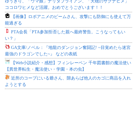
ゆうぎり、「ウマ娘」ナリタブライアン、「天穂のサクナヒメ」
ココロワヒメなど活躍。おめでとうございます！！
【画像】ロボアニメのビームさん、攻撃にも防御にも使えて万
能過ぎる
PTA会長「PTA参加拒否した親へ最終警告。こうなってもい
い？」
GA文庫/ノベル：『地龍のダンジョン奮闘記! ~目覚めたら迷宮
最強のドラゴンでした~』 などの表紙
【Web小説紹介・感想】フィンレーベン 千年図書館の魔法使い
【異世界転生・魔法使い・学園・本の虫】
近所のコープにいる爺さん、隙あらば他人のカゴに商品を入れ
ようとする