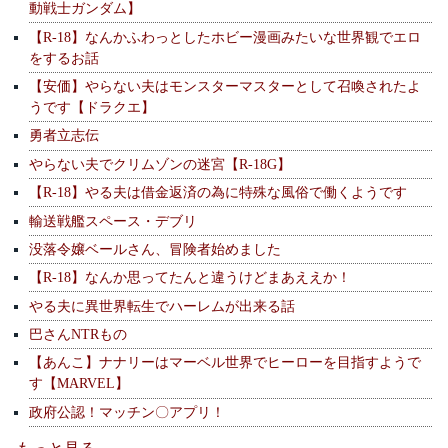
動戦士ガンダム】
【R-18】なんかふわっとしたホビー漫画みたいな世界観でエロ
をするお話
【安価】やらない夫はモンスターマスターとして召喚されたよ
うです【ドラクエ】
勇者立志伝
やらない夫でクリムゾンの迷宮【R-18G】
【R-18】やる夫は借金返済の為に特殊な風俗で働くようです
輸送戦艦スペース・デブリ
没落令嬢ベールさん、冒険者始めました
【R-18】なんか思ってたんと違うけどまあええか！
やる夫に異世界転生でハーレムが出来る話
巴さんNTRもの
【あんこ】ナナリーはマーベル世界でヒーローを目指すようで
す【MARVEL】
政府公認！マッチン〇アプリ！