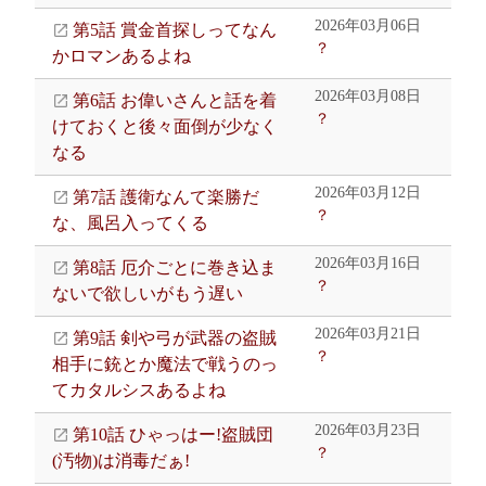
2026年03月06日
第5話 賞金首探しってなん
？
かロマンあるよね
2026年03月08日
第6話 お偉いさんと話を着
？
けておくと後々面倒が少なく
なる
2026年03月12日
第7話 護衛なんて楽勝だ
？
な、風呂入ってくる
2026年03月16日
第8話 厄介ごとに巻き込ま
？
ないで欲しいがもう遅い
2026年03月21日
第9話 剣や弓が武器の盗賊
？
相手に銃とか魔法で戦うのっ
てカタルシスあるよね
2026年03月23日
第10話 ひゃっはー!盗賊団
？
(汚物)は消毒だぁ!