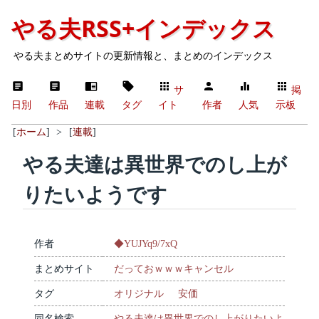
やる夫RSS+インデックス
やる夫まとめサイトの更新情報と、まとめのインデックス
サ
掲
日別
作品
連載
タグ
イト
作者
人気
示板
[
ホーム
]
>
[
連載
]
やる夫達は異世界でのし上が
りたいようです
作者
◆YUJYq9/7xQ
まとめサイト
だっておｗｗｗキャンセル
タグ
オリジナル
安価
同名検索
やる夫達は異世界でのし上がりたいよ