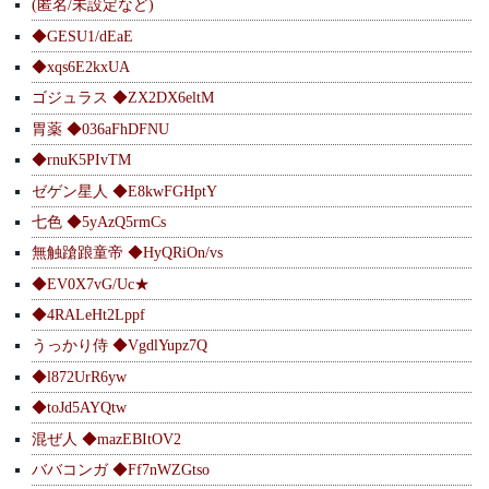
(匿名/未設定など)
◆GESU1/dEaE
◆xqs6E2kxUA
ゴジュラス ◆ZX2DX6eltM
胃薬 ◆036aFhDFNU
◆rnuK5PIvTM
ゼゲン星人 ◆E8kwFGHptY
七色 ◆5yAzQ5rmCs
無触蹌踉童帝 ◆HyQRiOn/vs
◆EV0X7vG/Uc★
◆4RALeHt2Lppf
うっかり侍 ◆VgdlYupz7Q
◆l872UrR6yw
◆toJd5AYQtw
混ぜ人 ◆mazEBItOV2
ババコンガ ◆Ff7nWZGtso