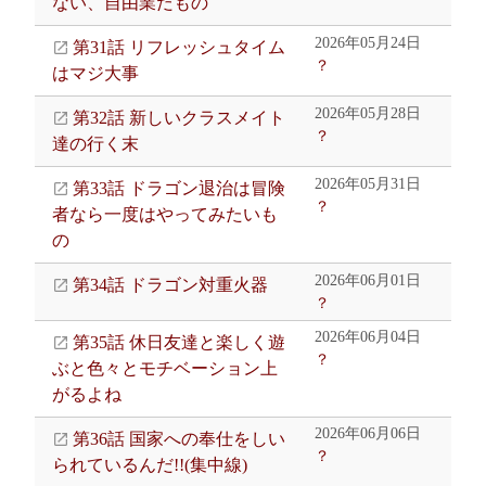
ない、自由業だもの
2026年05月24日
第31話 リフレッシュタイム
？
はマジ大事
2026年05月28日
第32話 新しいクラスメイト
？
達の行く末
2026年05月31日
第33話 ドラゴン退治は冒険
？
者なら一度はやってみたいも
の
2026年06月01日
第34話 ドラゴン対重火器
？
2026年06月04日
第35話 休日友達と楽しく遊
？
ぶと色々とモチベーション上
がるよね
2026年06月06日
第36話 国家への奉仕をしい
？
られているんだ!!(集中線)