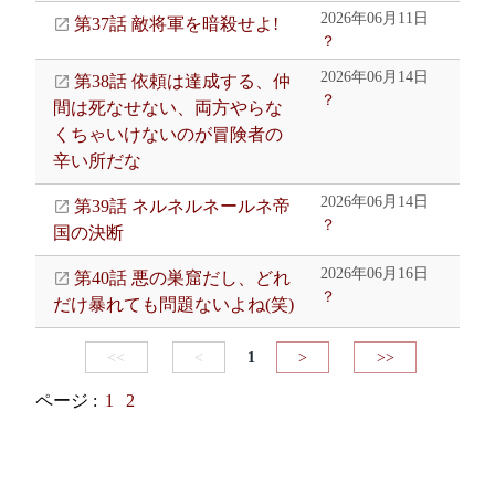
2026年06月11日
第37話 敵将軍を暗殺せよ!
？
2026年06月14日
第38話 依頼は達成する、仲
？
間は死なせない、両方やらな
くちゃいけないのが冒険者の
辛い所だな
2026年06月14日
第39話 ネルネルネールネ帝
？
国の決断
2026年06月16日
第40話 悪の巣窟だし、どれ
？
だけ暴れても問題ないよね(笑)
<<
<
1
>
>>
ページ :
1
2