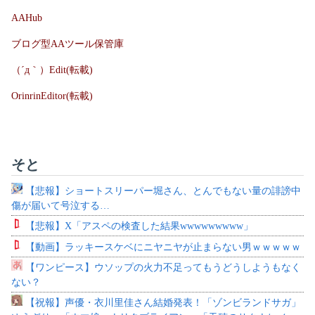
AAHub
ブログ型AAツール保管庫
（´д｀）Edit(転載)
OrinrinEditor(転載)
そと
【悲報】ショートスリーパー堀さん、とんでもない量の誹謗中
傷が届いて号泣する…
【悲報】X「アスペの検査した結果wwwwwwwww」
【動画】ラッキースケベにニヤニヤが止まらない男ｗｗｗｗｗ
【ワンピース】ウソップの火力不足ってもうどうしようもなく
ない？
【祝報】声優・衣川里佳さん結婚発表！「ゾンビランドサガ」