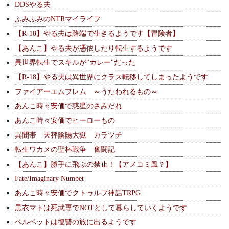
DDSやる夫
ふみふみのNTRマイライフ
【R-18】やる夫は路端で生きるようです【冒険者】
【あんこ】やる夫が憑依したり転生するようです
異世界転生でスキルが"カレー"だった
【R-18】やる夫は異世界にクラス転移してしまったようです
ファイアーエムブレム ～うたわれるもの～
あんこ時々安価で惑星のさみだれ
あんこ時々安価でヒーローもの
異聞帯 天秤陰陽大獄 カラツチ
転生ワカメの聖杯戦争 奮闘記
【あんこ】勝手に飛ぶの禁止！【アメコミ風？】
Fate/Imaginary Numbet
あんこ時々安価でクトゥルフ神話TRPG
黒衣マトは死武専でNOTとして暮らしていくようです
ベルベットは復讐の旅に出るようです