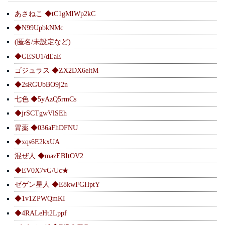
あさねこ ◆tC1gMIWp2kC
◆N99UpbkNMc
(匿名/未設定など)
◆GESU1/dEaE
ゴジュラス ◆ZX2DX6eltM
◆2sRGUbBO9j2n
七色 ◆5yAzQ5rmCs
◆jrSCTgwVlSEh
胃薬 ◆036aFhDFNU
◆xqs6E2kxUA
混ぜ人 ◆mazEBItOV2
◆EV0X7vG/Uc★
ゼゲン星人 ◆E8kwFGHptY
◆1v1ZPWQmKI
◆4RALeHt2Lppf