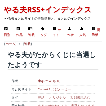
やる夫RSS+インデックス
やる夫まとめサイトの更新情報と、まとめのインデックス
サ
掲
日別
作品
連載
タグ
イト
作者
人気
示板
[
ホーム
]
>
[
連載
]
やる夫がたからくじに当選し
たようです
作者
◆qu/zdWOpHQ
まとめサイト
YomuAA|よむえーえー
タグ
完結
オリジナル
R-18表現含む
同名検索
やる夫がたからくじに当選したようで