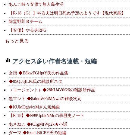
あんこ時々安価で無人島生活
【R-18（G）】やる夫は明日死ぬ予定のようです【現代異能】
除霊野郎Ｂチーム
【安価】やる夫RPG
もっと見る
アクセス多い作者名連載・短編
女衒 ◆E8kwFGHptY氏の作品集
◆05Q./qILPs氏の雑談所ネタ
（エージェント）◆28KU4V0f26の雑談所作品
黒マント ◆8alnqWF4MNwaの雑談次元
◆KUMOgh4/xMさん短編集
【R-18】◆N99UpbkNMcの黒歴史ノート
あさねこ ◆tC1gMIWp2k★小話
ダーマ ◆RzjcLBlCBY氏の短編