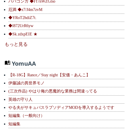
ババコンガ ◆Ff7nWZGtso
厄満 ◆z7/J4m7zvM
◆YRoT2hdiZ7t.
◆l872UrR6yw
◆Sk.zdxpEIE ★
もっと見る
YomuAA
【R-18G】Rance／Stay night【安価・あんこ】
伊藤誠の異世界モノ
(三次作品) やはり俺の悪魔的な業務は間違ってる
英雄の守り人
やる夫がサキュバスラプソディアMODを導入するようです
短編集（一般向け）
短編集