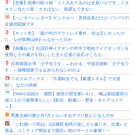
【悲報】刺青の彫り師「スミ入れてるのは全員バカです」ドタ
キャン当たり前、カネはない、挨拶もできない
【ハンターハンター】ゲンスルー「具現化系だけどバリバリの
近接武闘派です」
【ネット史】「鏡の中のアクトレス事件」夫は正しかったの
に、なぜ喧嘩は終わらなかったのか
【画像あり】伝説巨神イデオンの作中で初めてイデオンガンを
使用しその威力を目にした主人公達の反応がこちら…
日本韓国台湾「少子化です」←わかる 中国北朝鮮「少子化で
す」←強権国家でも止められないのかよ
ツギクルブックス：『不遇転生でも【豪運スキル】で大逆
転!』 などの表紙
【Web小説紹介・感想】後世の歴史家いわく、俺は面従腹背の
成り上がり復讐者らしい【転生・勘違い・歴史・ギャグコメデ
ィ】
専業主婦の妻が月3万ぐらいするサプリ飲んどるんやが
「これ描いて死ね」6話感想 創作の楽しさと厳しさ、出逢いと
再会。コミティア閉会まで面白い初のサークル参加！！