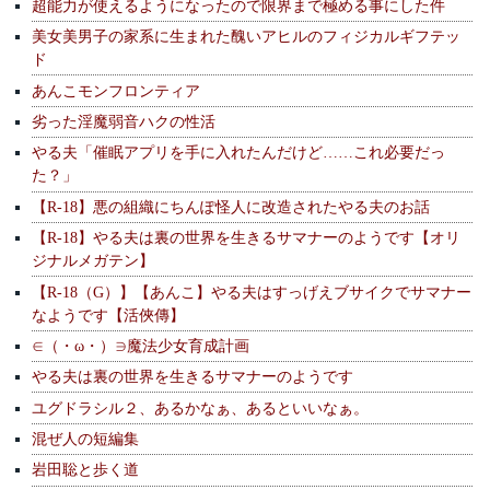
超能力が使えるようになったので限界まで極める事にした件
美女美男子の家系に生まれた醜いアヒルのフィジカルギフテッ
ド
あんこモンフロンティア
劣った淫魔弱音ハクの性活
やる夫「催眠アプリを手に入れたんだけど……これ必要だっ
た？」
【R-18】悪の組織にちんぽ怪人に改造されたやる夫のお話
【R-18】やる夫は裏の世界を生きるサマナーのようです【オリ
ジナルメガテン】
【R-18（G）】【あんこ】やる夫はすっげえブサイクでサマナー
なようです【活俠傳】
∈（・ω・）∋魔法少女育成計画
やる夫は裏の世界を生きるサマナーのようです
ユグドラシル２、あるかなぁ、あるといいなぁ。
混ぜ人の短編集
岩田聡と歩く道