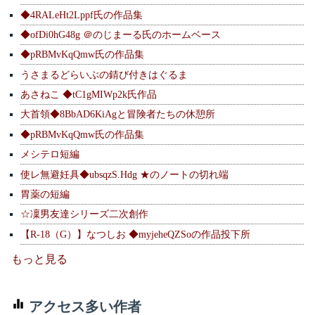
◆4RALeHt2Lppf氏の作品集
◆ofDi0hG48g ＠のじまーる氏のホームベース
◆pRBMvKqQmw氏の作品集
うさまるどらいぶの錆び付きはぐるま
あさねこ ◆tC1gMIWp2k氏作品
大首領◆8BbAD6KiAgと冒険者たちの休憩所
◆pRBMvKqQmw氏の作品集
メシテロ短編
使レ無避妊具◆ubsqzS.Hdg ★のノートの切れ端
胃薬の短編
☆凜男友達シリーズ二次創作
【R-18（G）】なつしお ◆myjeheQZSoの作品投下所
もっと見る
アクセス多い作者