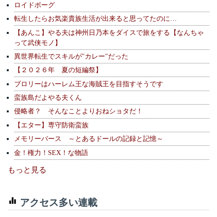
ロイドボーグ
転生したらお気楽貴族生活が出来ると思ってたのに…
【あんこ】やる夫は神州日乃本をダイスで旅をする【なんちゃ
って武侠モノ】
異世界転生でスキルが"カレー"だった
【２０２６年 夏の短編祭】
ブロリーはハーレム王な海賊王を目指すそうです
蛮族島だよやる夫くん
侵略者？ そんなことよりおねショタだ！
【エター】専守防衛蛮族
メモリーバース ～とあるドールの記録と記憶～
金！権力！SEX！な物語
もっと見る
アクセス多い連載