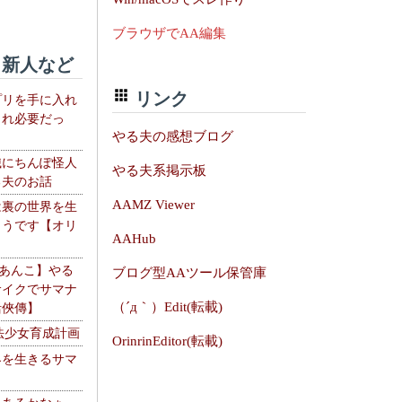
ブラウザでAA編集
新人など
リンク
プリを手に入れ
これ必要だっ
やる夫の感想ブログ
織にちんぽ怪人
やる夫系掲示板
る夫のお話
AAMZ Viewer
は裏の世界を生
ようです【オリ
AAHub
】
【あんこ】やる
ブログ型AAツール保管庫
サイクでサマナ
（´д｀）Edit(転載)
活俠傳】
法少女育成計画
OrinrinEditor(転載)
界を生きるサマ