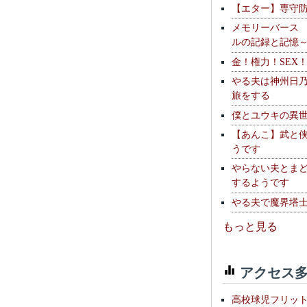
【エター】専守
メモリーバース
ルの記録と記憶
金！権力！SEX
やる夫は神州日
旅をする
僕とユウキの異
【あんこ】武と
うです
やらない夫とま
するようです
やる夫で魔界塔士S
もっと見る
アクセス多
高校球児フリッ