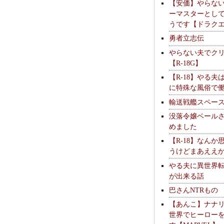
【安価】やらな
ーマスターとし
うです【ドラク
勇者立志伝
やらない夫でク
【R-18G】
【R-18】やる夫
に特殊な風俗で
輸送戦艦スペー
没落令嬢ベール
めました
【R-18】なんか
うけどまあええ
やる夫に異世界
が出来る話
巴さんNTRもの
【あんこ】ナナ
世界でヒーロー