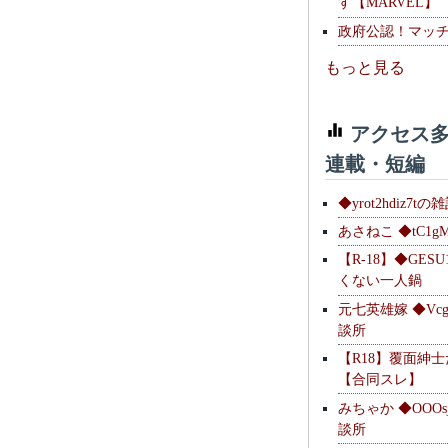
す【MARVEL】
政府公認！マッ
もっと見る
アクセス多
連載・短編
◆yrot2hdiz7tの
あさねこ ◆tC1g
【R-18】◆GESU
くない一人鍋
元七英雄嫁 ◆Vcg
談所
【R18】覆面紳
【合同スレ】
みちゃか ◆OOOs
談所