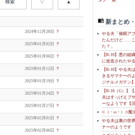
検索
▽
▲
新まとめ・
2024年12月28日
？
やる夫「催眠ア
たんだけど……
2025年01月02日
？
た？」
【R-18】悪の組
2025年01月06日
？
に改造されたや
2025年01月12日
？
【R-18】やる夫
きるサマナーの
2025年01月19日
？
ジナルメガテン
【R-18（G）】
2025年01月24日
？
夫はすっげえブ
ーなようです【
2025年01月27日
？
∈（・ω・）∋魔
2025年02月01日
？
やる夫は裏の世
ナーのようです
2025年02月06日
？