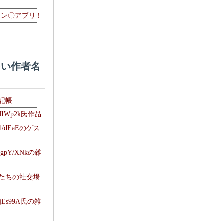
チン〇アプリ！
い作者名
雑記帳
MIWp2k氏作品
1/dEaEのゲス
gpY/XNkの雑
士たちの社交場
jEs99A氏の雑