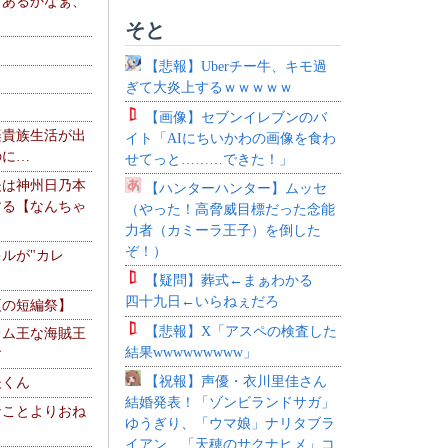
、あるかなぁ、
。
そと
【悲報】Uberチー牛、キモ過
ぎて大炎上するｗｗｗｗｗ
【画像】セブンイレブンのバ
楽貴族生活が出
イト「AIにちいかわの画像を食わ
のに…
せてっと………できた！」
夫は神州日乃本
【ハンターハンター】ムッセ
する【なんちゃ
（やった！高脅威目標だった念能
力者（カミーラ王子）を倒した
ぞ！）
ルが"カレ
【疑問】葬式←まぁわかる
四十九日←いらねぇだろ
夏の短編祭】
【悲報】X「アスペの検査した
レム王な海賊王
結果wwwwwwwww」
す
【祝報】声優・衣川里佳さん
夫くん
結婚発表！「ゾンビランドサガ」
なことよりおね
ゆうぎり、「ウマ娘」ナリタブラ
イアン、「天穂のサクナヒメ」コ