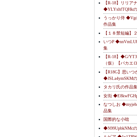
【R-18】リリア
◆YLYxhfTQH
うっかり侍 ◆Vgdl
作品集
【１８禁短編】
いつP ◆nnVmL
集
【R-18】◆G/YT
（仮）【バカエ
【R18G】思いつ
◆JSLa4ymSK
タカリ氏の作品
女衒 ◆E8kwFG
なつしお ◆myje
品集
国際的な小咄
◆N99UpbkNM
ルピア ◆1v1ZP