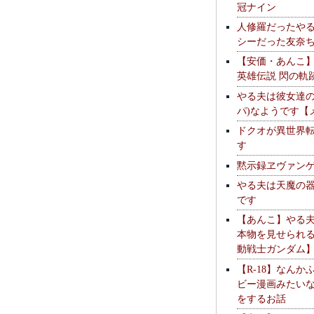
冠ナイン
人修羅だったや
シーだった友奈
【安価・あんこ
英雄伝説 閃の軌
やる夫は彼女達の
パ)なようです【
ドクオが異世界
す
黙示録ヱヴァン
やる夫は天魔の
です
【あんこ】やる
本物を見せられ
動戦士ガンダム
【R-18】なんか
ビー漫画みたい
をするお話