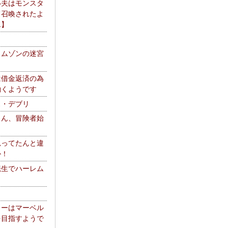
い夫はモンスタ
て召喚されたよ
エ】
リムゾンの迷宮
は借金返済の為
働くようです
ス・デブリ
さん、冒険者始
思ってたんと違
か！
転生でハーレム
リーはマーベル
を目指すようで