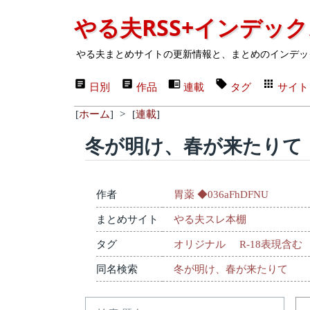
やる夫RSS+インデッ
やる夫まとめサイトの更新情報と、まとめのインデッ
日別
作品
連載
タグ
サイト
[
ホーム
]
>
[
連載
]
冬が明け、春が来たりて
作者
胃薬 ◆036aFhDFNU
まとめサイト
やる夫スレ本棚
タグ
オリジナル
R-18表現含む
同名検索
冬が明け、春が来たりて