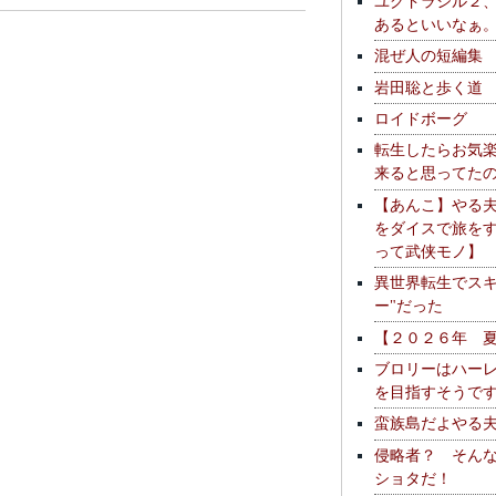
ユグドラシル２
あるといいなぁ
混ぜ人の短編集
岩田聡と歩く道
ロイドボーグ
転生したらお気
来ると思ってた
【あんこ】やる
をダイスで旅を
って武侠モノ】
異世界転生でスキ
ー"だった
【２０２６年 
ブロリーはハー
を目指すそうで
蛮族島だよやる
侵略者？ そん
ショタだ！