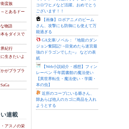
防衛蛮族
コロワヒメなど活躍。おめでとう
ございます！！
 ～とあるドー
～
【画像】ロボアニメのビーム
さん、攻撃にも防御にも使えて万
！な物語
能過ぎる
乃本をダイスで
GA文庫/ノベル：『地龍のダン
ジョン奮闘記! ~目覚めたら迷宮最
世界紀行
強のドラゴンでした~』 などの表
侠に生きたいよ
紙
【Web小説紹介・感想】フィン
どかがブラブラ
レーベン 千年図書館の魔法使い
【異世界転生・魔法使い・学園・
本の虫】
aGa
近所のコープにいる爺さん、
隙あらば他人のカゴに商品を入れ
ようとする
い連載
ト・アスノの栄