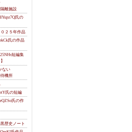
ナ
kの隔離施設
Yupz7Q氏の
２０２５年作品
UbkCk氏の作品
325NHs短編集
ロ】
かない
Mの待機所
集
HptY氏の短編
heQZSo氏の作
cの黒歴史ノート
WQmKI氏作品