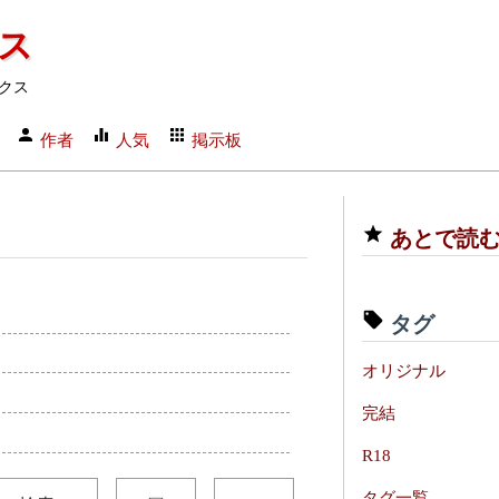
クス
クス
作者
人気
掲示板
あとで読
タグ
オリジナル
完結
R18
タグ一覧