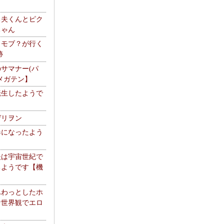
る夫くんとピク
ちゃん
】モブ？が行く
跡
サマナー(パ
メガテン】
転生したようで
ゲリヲン
器になったよう
夫は宇宙世紀で
るようです【機
】
ふわっとしたホ
な世界観でエロ