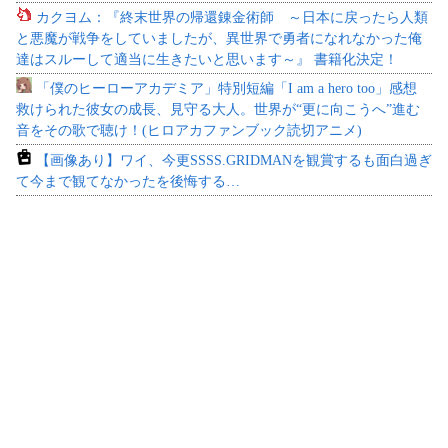
カクヨム：『終末世界の帰還錬金術師 ～日本に戻ったら人類
と悪魔が戦争をしていましたが、異世界で勇者になれなかった俺
達はスルーして適当に生きたいと思います～』 書籍化決定！
「僕のヒーローアカデミア」特別短編「I am a hero too」感想
救けられた彼女の成長、見守る大人。世界が“更に向こうへ”進む
音をその歌で聴け！(ヒロアカファンブック読切アニメ)
【画像あり】ワイ、今更SSSS.GRIDMANを観賞するも面白過ぎ
て今まで観てなかったを後悔する…