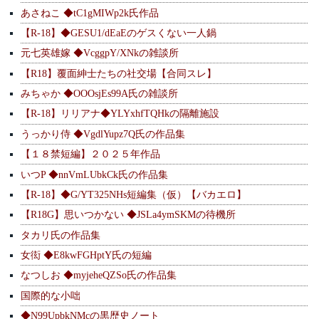
あさねこ ◆tC1gMIWp2k氏作品
【R-18】◆GESU1/dEaEのゲスくない一人鍋
元七英雄嫁 ◆VcggpY/XNkの雑談所
【R18】覆面紳士たちの社交場【合同スレ】
みちゃか ◆OOOsjEs99A氏の雑談所
【R-18】リリアナ◆YLYxhfTQHkの隔離施設
うっかり侍 ◆VgdlYupz7Q氏の作品集
【１８禁短編】２０２５年作品
いつP ◆nnVmLUbkCk氏の作品集
【R-18】◆G/YT325NHs短編集（仮）【バカエロ】
【R18G】思いつかない ◆JSLa4ymSKMの待機所
タカリ氏の作品集
女衒 ◆E8kwFGHptY氏の短編
なつしお ◆myjeheQZSo氏の作品集
国際的な小咄
◆N99UpbkNMcの黒歴史ノート