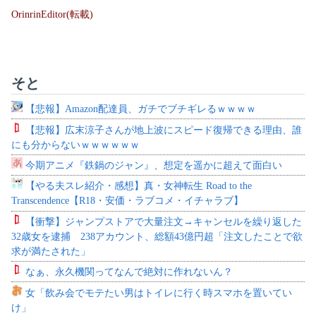
OrinrinEditor(転載)
そと
【悲報】Amazon配達員、ガチでブチギレるｗｗｗｗ
【悲報】広末涼子さんが地上波にスピード復帰できる理由、誰
にも分からないｗｗｗｗｗｗ
今期アニメ『鉄鍋のジャン』、想定を遥かに超えて面白い
【やる夫スレ紹介・感想】真・女神転生 Road to the
Transcendence【R18・安価・ラブコメ・イチャラブ】
【衝撃】ジャンプストアで大量注文→キャンセルを繰り返した
32歳女を逮捕 238アカウント、総額43億円超「注文したことで欲
求が満たされた」
なぁ、永久機関ってなんで絶対に作れないん？
女「飲み会でモテたい男はトイレに行く時スマホを置いてい
け」