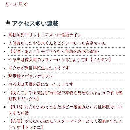
もっと見る
アクセス多い連載
高校球児フリット・アスノの栄冠ナイン
人修羅だったやる夫くんとピクシーだった友奈ちゃん
【安価・あんこ】モブ？が行く英雄伝説 閃の軌跡
やる夫は彼女達のサマナー(パパ)なようです【メガテン】
ドクオが異世界転生したようです
黙示録ヱヴァンゲリヲン
やる夫は天魔の器になったようです
【あんこ】やる夫は宇宙世紀で本物を見せられるようです【機
動戦士ガンダム】
【R-18】なんかふわっとしたホビー漫画みたいな世界観でエロ
をするお話
【安価】やらない夫はモンスターマスターとして召喚されたよ
うです【ドラクエ】