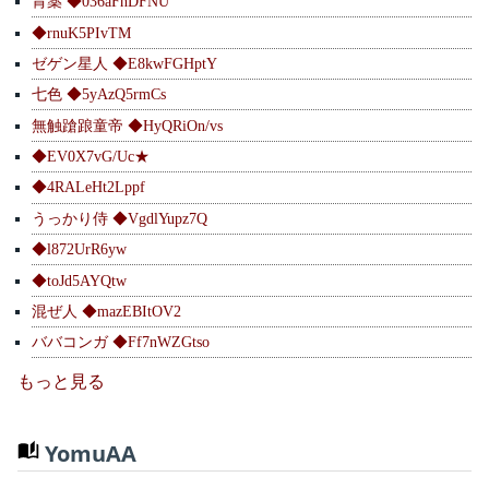
胃薬 ◆036aFhDFNU
◆rnuK5PIvTM
ゼゲン星人 ◆E8kwFGHptY
七色 ◆5yAzQ5rmCs
無触蹌踉童帝 ◆HyQRiOn/vs
◆EV0X7vG/Uc★
◆4RALeHt2Lppf
うっかり侍 ◆VgdlYupz7Q
◆l872UrR6yw
◆toJd5AYQtw
混ぜ人 ◆mazEBItOV2
ババコンガ ◆Ff7nWZGtso
もっと見る
YomuAA