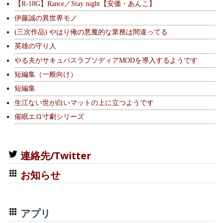
【R-18G】Rance／Stay night【安価・あんこ】
伊藤誠の異世界モノ
(三次作品) やはり俺の悪魔的な業務は間違ってる
英雄の守り人
やる夫がサキュバスラプソディアMODを導入するようです
短編集（一般向け）
短編集
生江ない世が白いマットの上に立つようです
催眠エロ寸劇シリーズ
連絡先/Twitter
お知らせ
アプリ