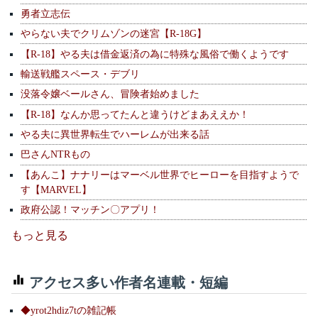
勇者立志伝
やらない夫でクリムゾンの迷宮【R-18G】
【R-18】やる夫は借金返済の為に特殊な風俗で働くようです
輸送戦艦スペース・デブリ
没落令嬢ベールさん、冒険者始めました
【R-18】なんか思ってたんと違うけどまあええか！
やる夫に異世界転生でハーレムが出来る話
巴さんNTRもの
【あんこ】ナナリーはマーベル世界でヒーローを目指すようで
す【MARVEL】
政府公認！マッチン〇アプリ！
もっと見る
アクセス多い作者名連載・短編
◆yrot2hdiz7tの雑記帳