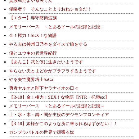
蛮族島だよやる夫くん
侵略者？ そんなことよりおねショタだ！
【エター】専守防衛蛮族
メモリーバース ～とあるドールの記録と記憶～
金！権力！SEX！な物語
やる夫は神州日乃本をダイスで旅をする
僕とユウキの異世界紀行
【あんこ】武と侠に生きたいようです
やらない夫とまどかがブラブラするようです
やる夫で魔界塔士SaGa
勇者ヤルオと陛下ヤラナイオの日々
【R-18】金！権力！SEX！な物語【NTR・托卵etc】
メモリーバース ～とあるドールの記録と記憶～
土・水・木・鋼・闇が主役のデジモンフロンティア
【R-18】姫様がこのような所に来られるはずがない！！
ガンプラバトルの世界で頑張る奴