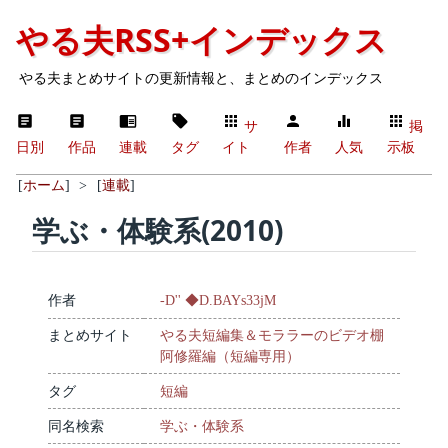
やる夫RSS+インデックス
やる夫まとめサイトの更新情報と、まとめのインデックス
サ
掲
日別
作品
連載
タグ
イト
作者
人気
示板
[
ホーム
]
>
[
連載
]
学ぶ・体験系(2010)
作者
-D'' ◆D.BAYs33jM
まとめサイト
やる夫短編集＆モララーのビデオ棚
阿修羅編（短編専用）
タグ
短編
同名検索
学ぶ・体験系