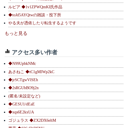
ルピア ◆1v1ZPWQmKI氏作品
◆toJd5AYQtwの雑談・投下所
やる夫が憑依したり転生するようです
もっと見る
アクセス多い作者
◆N99UpbkNMc
あさねこ ◆tC1gMIWp2kC
◆jrSCTgwVlSEh
◆2sRGUbBO9j2n
(匿名/未設定など)
◆GESU1/dEaE
◆xqs6E2kxUA
ゴジュラス ◆ZX2DX6eltM