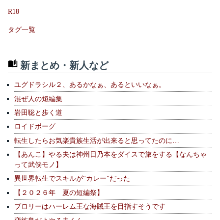
R18
タグ一覧
新まとめ・新人など
ユグドラシル２、あるかなぁ、あるといいなぁ。
混ぜ人の短編集
岩田聡と歩く道
ロイドボーグ
転生したらお気楽貴族生活が出来ると思ってたのに…
【あんこ】やる夫は神州日乃本をダイスで旅をする【なんちゃ
って武侠モノ】
異世界転生でスキルが"カレー"だった
【２０２６年 夏の短編祭】
ブロリーはハーレム王な海賊王を目指すそうです