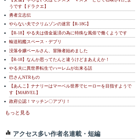
うです【ドラクエ】
勇者立志伝
やらない夫でクリムゾンの迷宮【R-18G】
【R-18】やる夫は借金返済の為に特殊な風俗で働くようです
輸送戦艦スペース・デブリ
没落令嬢ベールさん、冒険者始めました
【R-18】なんか思ってたんと違うけどまあええか！
やる夫に異世界転生でハーレムが出来る話
巴さんNTRもの
【あんこ】ナナリーはマーベル世界でヒーローを目指すようで
す【MARVEL】
政府公認！マッチン〇アプリ！
もっと見る
アクセス多い作者名連載・短編