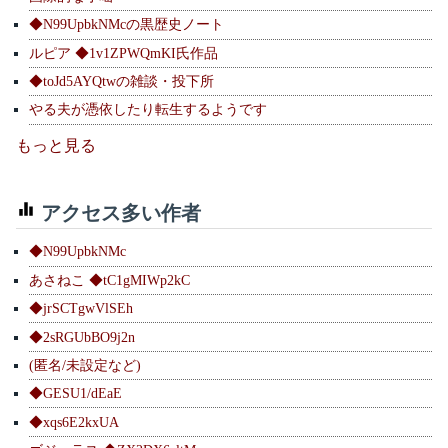
◆N99UpbkNMcの黒歴史ノート
ルピア ◆1v1ZPWQmKI氏作品
◆toJd5AYQtwの雑談・投下所
やる夫が憑依したり転生するようです
もっと見る
アクセス多い作者
◆N99UpbkNMc
あさねこ ◆tC1gMIWp2kC
◆jrSCTgwVlSEh
◆2sRGUbBO9j2n
(匿名/未設定など)
◆GESU1/dEaE
◆xqs6E2kxUA