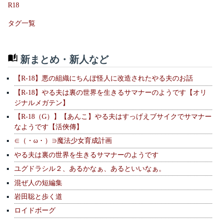
R18
タグ一覧
新まとめ・新人など
【R-18】悪の組織にちんぽ怪人に改造されたやる夫のお話
【R-18】やる夫は裏の世界を生きるサマナーのようです【オリ
ジナルメガテン】
【R-18（G）】【あんこ】やる夫はすっげえブサイクでサマナー
なようです【活俠傳】
∈（・ω・）∋魔法少女育成計画
やる夫は裏の世界を生きるサマナーのようです
ユグドラシル２、あるかなぁ、あるといいなぁ。
混ぜ人の短編集
岩田聡と歩く道
ロイドボーグ