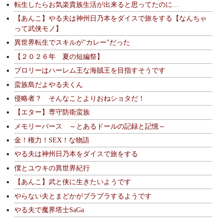
転生したらお気楽貴族生活が出来ると思ってたのに…
【あんこ】やる夫は神州日乃本をダイスで旅をする【なんちゃ
って武侠モノ】
異世界転生でスキルが"カレー"だった
【２０２６年 夏の短編祭】
ブロリーはハーレム王な海賊王を目指すそうです
蛮族島だよやる夫くん
侵略者？ そんなことよりおねショタだ！
【エター】専守防衛蛮族
メモリーバース ～とあるドールの記録と記憶～
金！権力！SEX！な物語
やる夫は神州日乃本をダイスで旅をする
僕とユウキの異世界紀行
【あんこ】武と侠に生きたいようです
やらない夫とまどかがブラブラするようです
やる夫で魔界塔士SaGa