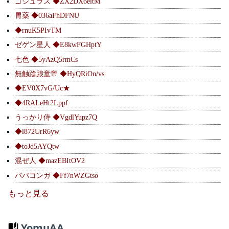
ゴジュラス ◆ZX2DX6eltM
胃薬 ◆036aFhDFNU
◆rnuK5PIvTM
ゼゲン星人 ◆E8kwFGHptY
七色 ◆5yAzQ5rmCs
無触蹌踉童帝 ◆HyQRiOn/vs
◆EV0X7vG/Uc★
◆4RALeHt2Lppf
うっかり侍 ◆VgdlYupz7Q
◆l872UrR6yw
◆toJd5AYQtw
混ぜ人 ◆mazEBItOV2
ババコンガ ◆Ff7nWZGtso
もっと見る
YomuAA