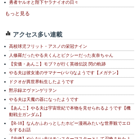
勇者ヤルオと陛下ヤラナイオの日々
もっと見る
アクセス多い連載
高校球児フリット・アスノの栄冠ナイン
人修羅だったやる夫くんとピクシーだった友奈ちゃん
【安価・あんこ】モブ？が行く英雄伝説 閃の軌跡
やる夫は彼女達のサマナー(パパ)なようです【メガテン】
ドクオが異世界転生したようです
黙示録ヱヴァンゲリヲン
やる夫は天魔の器になったようです
【あんこ】やる夫は宇宙世紀で本物を見せられるようです【機
動戦士ガンダム】
【R-18】なんかふわっとしたホビー漫画みたいな世界観でエロ
をするお話
【安価】やらない夫はモンスターマスターとして召喚されたよ