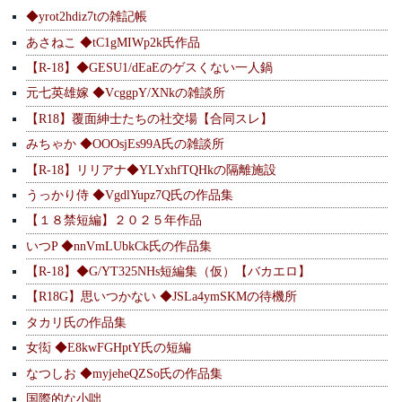
◆yrot2hdiz7tの雑記帳
あさねこ ◆tC1gMIWp2k氏作品
【R-18】◆GESU1/dEaEのゲスくない一人鍋
元七英雄嫁 ◆VcggpY/XNkの雑談所
【R18】覆面紳士たちの社交場【合同スレ】
みちゃか ◆OOOsjEs99A氏の雑談所
【R-18】リリアナ◆YLYxhfTQHkの隔離施設
うっかり侍 ◆VgdlYupz7Q氏の作品集
【１８禁短編】２０２５年作品
いつP ◆nnVmLUbkCk氏の作品集
【R-18】◆G/YT325NHs短編集（仮）【バカエロ】
【R18G】思いつかない ◆JSLa4ymSKMの待機所
タカリ氏の作品集
女衒 ◆E8kwFGHptY氏の短編
なつしお ◆myjeheQZSo氏の作品集
国際的な小咄