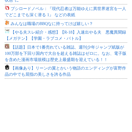
状態”に
ブシロードノベル：『現代忍者は万能ゆえに異世界迷宮を一人
でどこまでも深く潜る 1』 などの表紙
みんなは職場のBBQなに持ってけば嬉しい？
【やる夫スレ紹介・感想】【R-18】入速出やる夫 悪魔異聞録
【メガテン】【学園・ラブコメ・バトル】
【話題】日本で1番売れている雑誌、週刊少年ジャンプ紙版が
100万部を下回り国内で大台を超える雑誌はゼロに。なお、電子版
を含めた漫画市場規模は歴史上最盛期を迎えている！！
【画像あり】リーンの翼とかいう物語のエンディングが富野作
品の中でも屈指の美しさを誇る作品