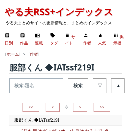
やる夫RSS+インデックス
やる夫まとめサイトの更新情報と、まとめのインデックス
サ
掲
日別
作品
連載
タグ
イト
作者
人気
示板
[
ホーム
]
>
[
作者
]
服部くん ◆IATssf219I
検索
▽
▲
<<
<
8
>
>>
服部くん ◆IATssf219I