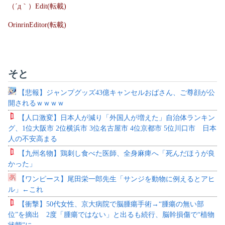
（´д｀）Edit(転載)
OrinrinEditor(転載)
そと
【悲報】ジャンプグッズ43億キャンセルおばさん、ご尊顔が公
開されるｗｗｗｗ
【人口激変】日本人が減り「外国人が増えた」自治体ランキン
グ、1位大阪市 2位横浜市 3位名古屋市 4位京都市 5位川口市 日本
人の不安高まる
【九州名物】鶏刺し食べた医師、全身麻痺へ「死んだほうが良
かった」
【ワンピース】尾田栄一郎先生「サンジを動物に例えるとアヒ
ル」←これ
【衝撃】50代女性、京大病院で脳腫瘍手術→“腫瘍の無い部
位”を摘出 2度「腫瘍ではない」と出るも続行、脳幹損傷で“植物