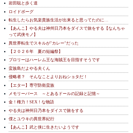
岩田聡と歩く道
ロイドボーグ
転生したらお気楽貴族生活が出来ると思ってたのに…
【あんこ】やる夫は神州日乃本をダイスで旅をする【なんちゃ
って武侠モノ】
異世界転生でスキルが"カレー"だった
【２０２６年 夏の短編祭】
ブロリーはハーレム王な海賊王を目指すそうです
蛮族島だよやる夫くん
侵略者？ そんなことよりおねショタだ！
【エター】専守防衛蛮族
メモリーバース ～とあるドールの記録と記憶～
金！権力！SEX！な物語
やる夫は神州日乃本をダイスで旅をする
僕とユウキの異世界紀行
【あんこ】武と侠に生きたいようです