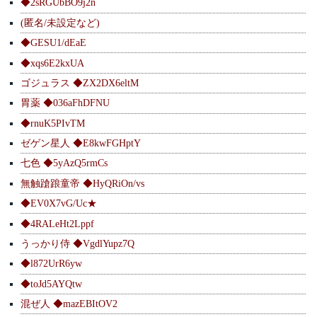
◆2sRGUbBO9j2n
(匿名/未設定など)
◆GESU1/dEaE
◆xqs6E2kxUA
ゴジュラス ◆ZX2DX6eltM
胃薬 ◆036aFhDFNU
◆rnuK5PIvTM
ゼゲン星人 ◆E8kwFGHptY
七色 ◆5yAzQ5rmCs
無触蹌踉童帝 ◆HyQRiOn/vs
◆EV0X7vG/Uc★
◆4RALeHt2Lppf
うっかり侍 ◆VgdlYupz7Q
◆l872UrR6yw
◆toJd5AYQtw
混ぜ人 ◆mazEBItOV2