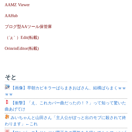
AAMZ Viewer
AAHub
ブログ型AAツール保管庫
（´д｀）Edit(転載)
OrinrinEditor(転載)
そと
【画像】早朝カビキラーばらまきおばさん、結構ばらまくｗｗ
ｗｗ
【衝撃】「え、これカバー曲だったの！？」って知って驚いた
曲あげてけ
みいちゃんと山田さん「主人公がぽっと出のモブに殺されて終
わります」←これ