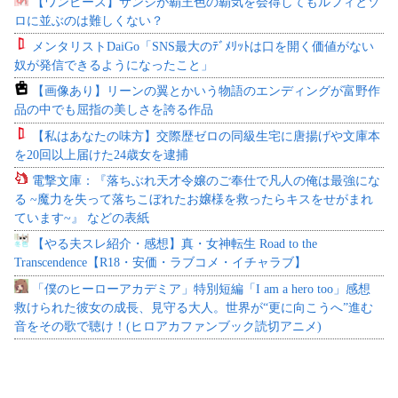
【ワンピース】サンジが覇王色の覇気を会得してもルフィとゾ
ロに並ぶのは難しくない？
メンタリストDaiGo「SNS最大のﾃﾞﾒﾘｯﾄは口を開く価値がない
奴が発信できるようになったこと」
【画像あり】リーンの翼とかいう物語のエンディングが富野作
品の中でも屈指の美しさを誇る作品
【私はあなたの味方】交際歴ゼロの同級生宅に唐揚げや文庫本
を20回以上届けた24歳女を逮捕
電撃文庫：『落ちぶれ天才令嬢のご奉仕で凡人の俺は最強にな
る ~魔力を失って落ちこぼれたお嬢様を救ったらキスをせがまれ
ています~』 などの表紙
【やる夫スレ紹介・感想】真・女神転生 Road to the
Transcendence【R18・安価・ラブコメ・イチャラブ】
「僕のヒーローアカデミア」特別短編「I am a hero too」感想
救けられた彼女の成長、見守る大人。世界が“更に向こうへ”進む
音をその歌で聴け！(ヒロアカファンブック読切アニメ)