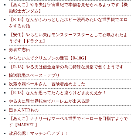
【あんこ】やる夫は宇宙世紀で本物を見せられるようです【機
動戦士ガンダム】
【R-18】なんかふわっとしたホビー漫画みたいな世界観でエロ
をするお話
【安価】やらない夫はモンスターマスターとして召喚されたよ
うです【ドラクエ】
勇者立志伝
やらない夫でクリムゾンの迷宮【R-18G】
【R-18】やる夫は借金返済の為に特殊な風俗で働くようです
輸送戦艦スペース・デブリ
没落令嬢ベールさん、冒険者始めました
【R-18】なんか思ってたんと違うけどまあええか！
やる夫に異世界転生でハーレムが出来る話
巴さんNTRもの
【あんこ】ナナリーはマーベル世界でヒーローを目指すようで
す【MARVEL】
政府公認！マッチン〇アプリ！