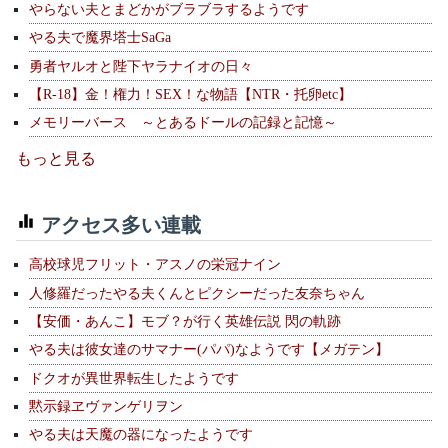
やらない夫とまどかがブラブラするようです
やる夫で魔界塔士SaGa
勇者ヤルオと陛下ヤラナイオの日々
【R-18】金！権力！SEX！な物語【NTR・托卵etc】
メモリーバース ～とあるドールの記録と記憶～
もっと見る
アクセス多い連載
高校球児フリット・アスノの栄冠ナイン
人修羅だったやる夫くんとピクシーだった友奈ちゃん
【安価・あんこ】モブ？が行く英雄伝説 閃の軌跡
やる夫は彼女達のサマナー(パパ)なようです【メガテン】
ドクオが異世界転生したようです
黙示録ヱヴァンゲリヲン
やる夫は天魔の器になったようです