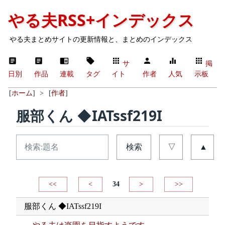
やる夫RSS+インデックス
やる夫まとめサイトの更新情報と、まとめのインデックス
サ
掲
日別
作品
連載
タグ
イト
作者
人気
示板
[
ホーム
]
>
[
作者
]
服部くん ◆IATssf219I
検索
▽
▲
<<
<
34
>
>>
服部くん ◆IATssf219I