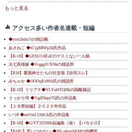
もっと見る
アクセス多い作者名連載・短編
◆yrot2hdiz7tの雑記帳
あさねこ ◆tC1gMIWp2k氏作品
【R-18】◆GESU1/dEaEのゲスくない一人鍋
元七英雄嫁 ◆VcggpY/XNkの雑談所
【R18】覆面紳士たちの社交場【合同スレ】
みちゃか ◆OOOsjEs99A氏の雑談所
【R-18】リリアナ◆YLYxhfTQHkの隔離施設
うっかり侍 ◆VgdlYupz7Q氏の作品集
【１８禁短編】２０２５年作品
いつP ◆nnVmLUbkCk氏の作品集
【R-18】◆G/YT325NHs短編集（仮）【バカエロ】
【R18G】思いつかない ◆JSLa4ymSKMの待機所