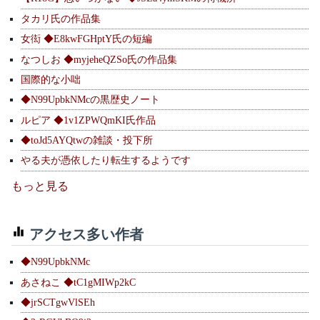
タカリ氏の作品集
女衒 ◆E8kwFGHptY氏の短編
なつしお ◆myjeheQZSo氏の作品集
国際的な小咄
◆N99UpbkNMcの黒歴史ノート
ルピア ◆1v1ZPWQmKI氏作品
◆toJd5AYQtwの雑談・投下所
やる夫が憑依したり転生するようです
もっと見る
アクセス多い作者
◆N99UpbkNMc
あさねこ ◆tC1gMIWp2kC
◆jrSCTgwVlSEh