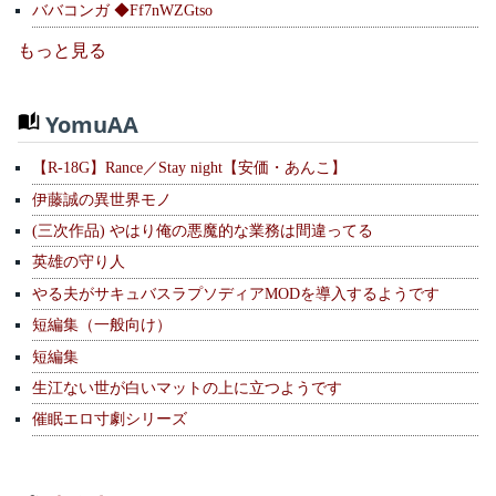
ババコンガ ◆Ff7nWZGtso
もっと見る
YomuAA
【R-18G】Rance／Stay night【安価・あんこ】
伊藤誠の異世界モノ
(三次作品) やはり俺の悪魔的な業務は間違ってる
英雄の守り人
やる夫がサキュバスラプソディアMODを導入するようです
短編集（一般向け）
短編集
生江ない世が白いマットの上に立つようです
催眠エロ寸劇シリーズ