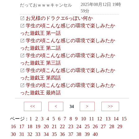
2025年08月12日 19時
だっておｗｗｗキャンセル
59分
お兄様のドラクエ6っぽい何か
学生の頃こんな感じの環境で楽しみたか
った遊戯王 第一話
学生の頃こんな感じの環境で楽しみたか
った遊戯王 第二話
学生の頃こんな感じの環境で楽しみたか
った遊戯王 第三話
学生の頃こんな感じの環境で楽しみたか
った遊戯王 第四話
学生の頃こんな感じの環境で楽しみたか
った遊戯王 最終話
<<
<
34
>
>>
ページ :
1
2
3
4
5
6
7
8
9
10
11
12
13
14
15
16
17
18
19
20
21
22
23
24
25
26
27
28
29
30
31
32
33
34
35
36
37
38
39
40