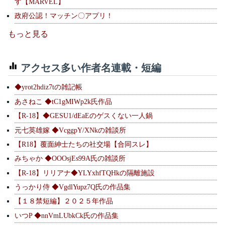
す【MARVEL】
政府公認！マッチン〇アプリ！
もっと見る
アクセス多い作者名連載・短編
◆yrot2hdiz7tの雑記帳
あさねこ ◆tC1gMIWp2k氏作品
【R-18】◆GESU1/dEaEのゲスくない一人鍋
元七英雄嫁 ◆VcggpY/XNkの雑談所
【R18】覆面紳士たちの社交場【合同スレ】
みちゃか ◆OOOsjEs99A氏の雑談所
【R-18】リリアナ◆YLYxhfTQHkの隔離施設
うっかり侍 ◆VgdlYupz7Q氏の作品集
【１８禁短編】２０２５年作品
いつP ◆nnVmLUbkCk氏の作品集