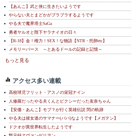
【あんこ】武と侠に生きたいようです
やらない夫とまどかがブラブラするようです
やる夫で魔界塔士SaGa
勇者ヤルオと陛下ヤラナイオの日々
【R-18】金！権力！SEX！な物語【NTR・托卵etc】
メモリーバース ～とあるドールの記録と記憶～
もっと見る
アクセス多い連載
高校球児フリット・アスノの栄冠ナイン
人修羅だったやる夫くんとピクシーだった友奈ちゃん
【安価・あんこ】モブ？が行く英雄伝説 閃の軌跡
やる夫は彼女達のサマナー(パパ)なようです【メガテン】
ドクオが異世界転生したようです
黙示録ヱヴァンゲリヲン