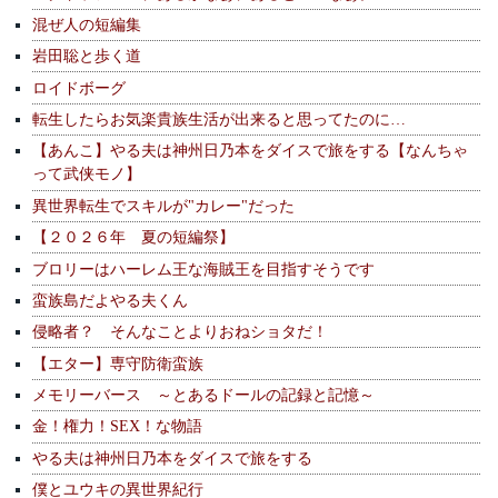
混ぜ人の短編集
岩田聡と歩く道
ロイドボーグ
転生したらお気楽貴族生活が出来ると思ってたのに…
【あんこ】やる夫は神州日乃本をダイスで旅をする【なんちゃ
って武侠モノ】
異世界転生でスキルが"カレー"だった
【２０２６年 夏の短編祭】
ブロリーはハーレム王な海賊王を目指すそうです
蛮族島だよやる夫くん
侵略者？ そんなことよりおねショタだ！
【エター】専守防衛蛮族
メモリーバース ～とあるドールの記録と記憶～
金！権力！SEX！な物語
やる夫は神州日乃本をダイスで旅をする
僕とユウキの異世界紀行