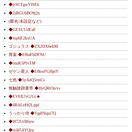
◆jrSCTgwVlSEh
◆2sRGUbBO9j2n
(匿名/未設定など)
◆GESU1/dEaE
◆xqs6E2kxUA
ゴジュラス ◆ZX2DX6eltM
胃薬 ◆036aFhDFNU
◆rnuK5PIvTM
ゼゲン星人 ◆E8kwFGHptY
七色 ◆5yAzQ5rmCs
無触蹌踉童帝 ◆HyQRiOn/vs
◆EV0X7vG/Uc★
◆4RALeHt2Lppf
うっかり侍 ◆VgdlYupz7Q
◆l872UrR6yw
◆toJd5AYQtw