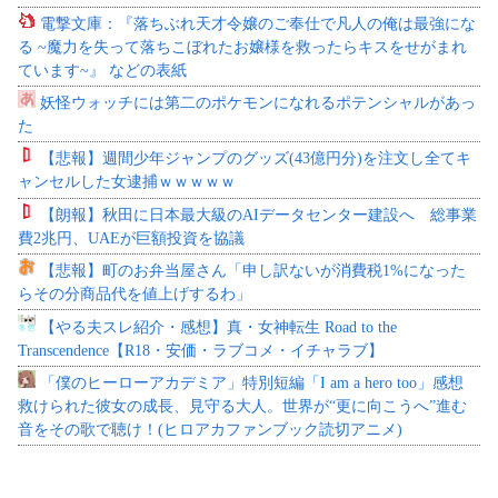
電撃文庫：『落ちぶれ天才令嬢のご奉仕で凡人の俺は最強にな
る ~魔力を失って落ちこぼれたお嬢様を救ったらキスをせがまれ
ています~』 などの表紙
妖怪ウォッチには第二のポケモンになれるポテンシャルがあっ
た
【悲報】週間少年ジャンプのグッズ(43億円分)を注文し全てキ
ャンセルした女逮捕ｗｗｗｗｗ
【朗報】秋田に日本最大級のAIデータセンター建設へ 総事業
費2兆円、UAEが巨額投資を協議
【悲報】町のお弁当屋さん「申し訳ないが消費税1%になった
らその分商品代を値上げするわ」
【やる夫スレ紹介・感想】真・女神転生 Road to the
Transcendence【R18・安価・ラブコメ・イチャラブ】
「僕のヒーローアカデミア」特別短編「I am a hero too」感想
救けられた彼女の成長、見守る大人。世界が“更に向こうへ”進む
音をその歌で聴け！(ヒロアカファンブック読切アニメ)