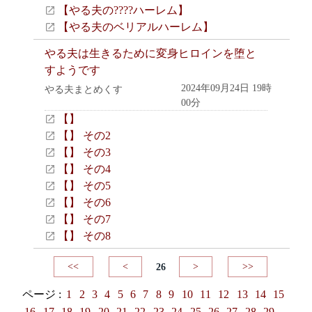
【やる夫の????ハーレム】
【やる夫のベリアルハーレム】
やる夫は生きるために変身ヒロインを堕と
すようです
2024年09月24日 19時
やる夫まとめくす
00分
【】
【】 その2
【】 その3
【】 その4
【】 その5
【】 その6
【】 その7
【】 その8
<<
<
26
>
>>
ページ :
1
2
3
4
5
6
7
8
9
10
11
12
13
14
15
16
17
18
19
20
21
22
23
24
25
26
27
28
29