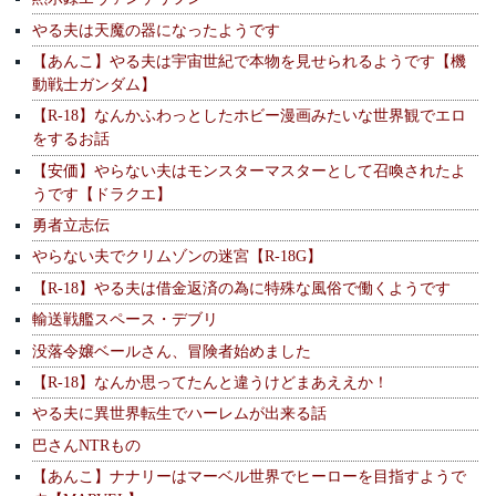
やる夫は天魔の器になったようです
【あんこ】やる夫は宇宙世紀で本物を見せられるようです【機
動戦士ガンダム】
【R-18】なんかふわっとしたホビー漫画みたいな世界観でエロ
をするお話
【安価】やらない夫はモンスターマスターとして召喚されたよ
うです【ドラクエ】
勇者立志伝
やらない夫でクリムゾンの迷宮【R-18G】
【R-18】やる夫は借金返済の為に特殊な風俗で働くようです
輸送戦艦スペース・デブリ
没落令嬢ベールさん、冒険者始めました
【R-18】なんか思ってたんと違うけどまあええか！
やる夫に異世界転生でハーレムが出来る話
巴さんNTRもの
【あんこ】ナナリーはマーベル世界でヒーローを目指すようで