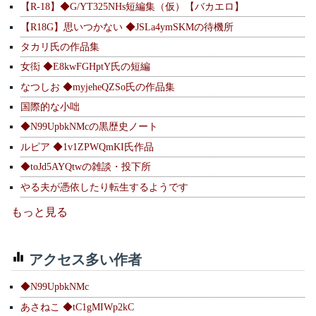
【R-18】◆G/YT325NHs短編集（仮）【バカエロ】
【R18G】思いつかない ◆JSLa4ymSKMの待機所
タカリ氏の作品集
女衒 ◆E8kwFGHptY氏の短編
なつしお ◆myjeheQZSo氏の作品集
国際的な小咄
◆N99UpbkNMcの黒歴史ノート
ルピア ◆1v1ZPWQmKI氏作品
◆toJd5AYQtwの雑談・投下所
やる夫が憑依したり転生するようです
もっと見る
アクセス多い作者
◆N99UpbkNMc
あさねこ ◆tC1gMIWp2kC