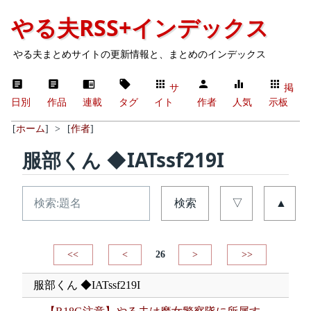
やる夫RSS+インデックス
やる夫まとめサイトの更新情報と、まとめのインデックス
サ
掲
日別
作品
連載
タグ
イト
作者
人気
示板
[
ホーム
]
>
[
作者
]
服部くん ◆IATssf219I
検索
▽
▲
<<
<
26
>
>>
服部くん ◆IATssf219I