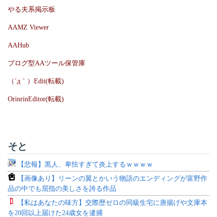
やる夫系掲示板
AAMZ Viewer
AAHub
ブログ型AAツール保管庫
（´д｀）Edit(転載)
OrinrinEditor(転載)
そと
【悲報】黒人、卑怯すぎて炎上するｗｗｗｗ
【画像あり】リーンの翼とかいう物語のエンディングが富野作
品の中でも屈指の美しさを誇る作品
【私はあなたの味方】交際歴ゼロの同級生宅に唐揚げや文庫本
を20回以上届けた24歳女を逮捕