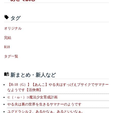
タグ
オリジナル
完結
R18
タグ一覧
新まとめ・新人など
【R-18（G）】【あんこ】やる夫はすっげえブサイクでサマナー
なようです【活俠傳】
∈（・ω・）∋魔法少女育成計画
やる夫は裏の世界を生きるサマナーのようです
ユグドラシル２、あるかなぁ、あるといいなぁ。