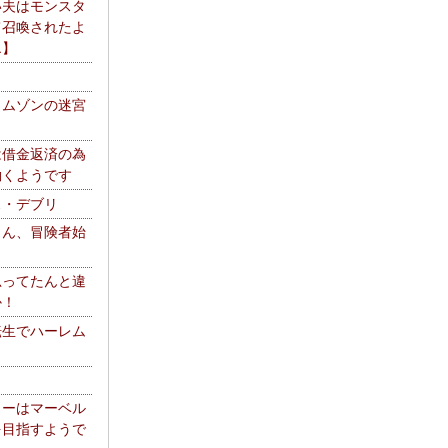
い夫はモンスタ
て召喚されたよ
エ】
リムゾンの迷宮
は借金返済の為
働くようです
ス・デブリ
さん、冒険者始
思ってたんと違
か！
転生でハーレム
リーはマーベル
を目指すようで