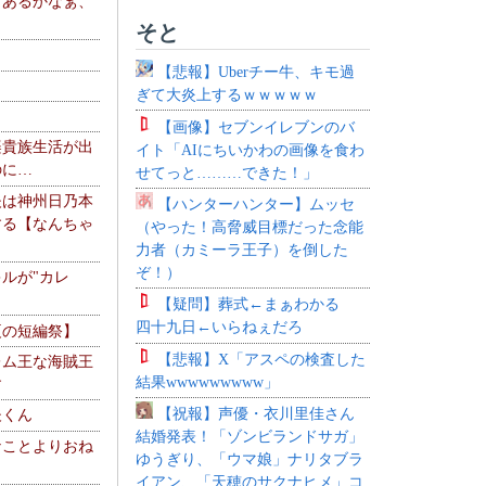
、あるかなぁ、
。
そと
【悲報】Uberチー牛、キモ過
ぎて大炎上するｗｗｗｗｗ
【画像】セブンイレブンのバ
楽貴族生活が出
イト「AIにちいかわの画像を食わ
のに…
せてっと………できた！」
夫は神州日乃本
【ハンターハンター】ムッセ
する【なんちゃ
（やった！高脅威目標だった念能
力者（カミーラ王子）を倒した
ぞ！）
ルが"カレ
【疑問】葬式←まぁわかる
四十九日←いらねぇだろ
夏の短編祭】
【悲報】X「アスペの検査した
レム王な海賊王
結果wwwwwwwww」
す
【祝報】声優・衣川里佳さん
夫くん
結婚発表！「ゾンビランドサガ」
なことよりおね
ゆうぎり、「ウマ娘」ナリタブラ
イアン、「天穂のサクナヒメ」コ