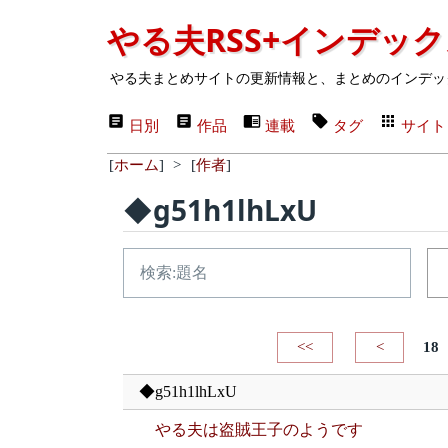
やる夫RSS+インデッ
やる夫まとめサイトの更新情報と、まとめのインデッ
日別
作品
連載
タグ
サイト
[
ホーム
]
>
[
作者
]
◆g51h1lhLxU
<<
<
18
◆g51h1lhLxU
やる夫は盗賊王子のようです