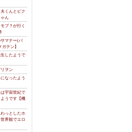
る夫くんとピク
ちゃん
】モブ？が行く
跡
サマナー(パ
メガテン】
転生したようで
ゲリヲン
器になったよう
夫は宇宙世紀で
るようです【機
】
ふわっとしたホ
な世界観でエロ