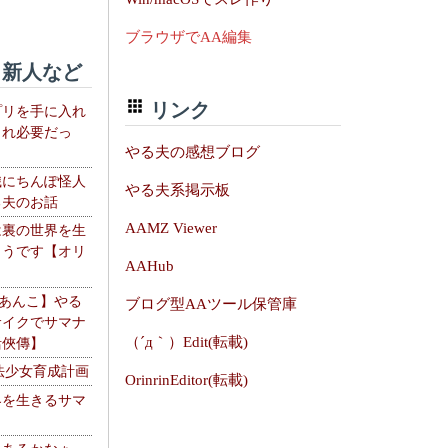
ブラウザでAA編集
新人など
リンク
プリを手に入れ
これ必要だっ
やる夫の感想ブログ
織にちんぽ怪人
やる夫系掲示板
る夫のお話
AAMZ Viewer
は裏の世界を生
ようです【オリ
AAHub
】
【あんこ】やる
ブログ型AAツール保管庫
サイクでサマナ
（´д｀）Edit(転載)
活俠傳】
法少女育成計画
OrinrinEditor(転載)
界を生きるサマ