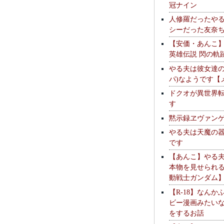
冠ナイン
人修羅だったや
シーだった友奈
【安価・あんこ
英雄伝説 閃の軌
やる夫は彼女達の
パ)なようです【
ドクオが異世界
す
黙示録ヱヴァン
やる夫は天魔の
です
【あんこ】やる
本物を見せられ
動戦士ガンダム
【R-18】なんか
ビー漫画みたい
をするお話