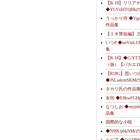
【R-18】リリア
◆YLYxhfTQH
うっかり侍 ◆Vgdl
作品集
【１８禁短編】
いつP ◆nnVmL
集
【R-18】◆G/YT
（仮）【バカエ
【R18G】思いつ
◆JSLa4ymSK
タカリ氏の作品
女衒 ◆E8kwFG
なつしお ◆myje
品集
国際的な小咄
◆N99UpbkNM
ルピア ◆1v1ZP