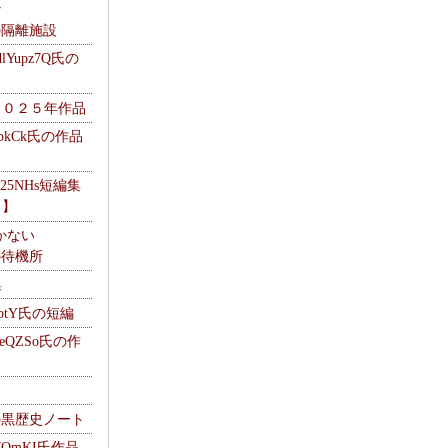
ナ
kの隔離施設
Yupz7Q氏の
２０２５年作品
UbkCk氏の作品
325NHs短編集
ロ】
かない
Mの待機所
集
HptY氏の短編
heQZSo氏の作
cの黒歴史ノート
WQmKI氏作品