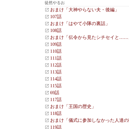
徒然やるお
おまけ「大神やらない夫・後編」
107話
おまけ「はやて小隊の裏話」
108話
おまけ「伝令から見たシチセイと……
109話
110話
111話
112話
113話
114話
115話
69話
117話
おまけ「王国の歴史」
118話
おまけ「儀式に参加しなかった人達の
119話