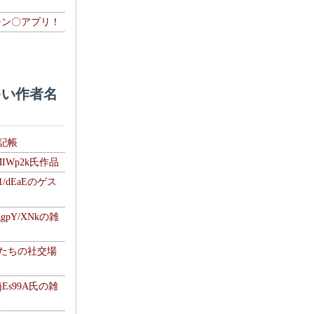
チン〇アプリ！
い作者名
雑記帳
MIWp2k氏作品
1/dEaEのゲス
gpY/XNkの雑
士たちの社交場
jEs99A氏の雑