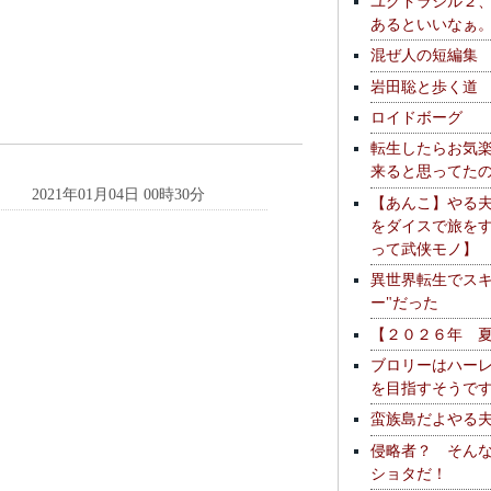
ユグドラシル２
あるといいなぁ
混ぜ人の短編集
岩田聡と歩く道
ロイドボーグ
転生したらお気
来ると思ってた
2021年01月04日 00時30分
【あんこ】やる
をダイスで旅を
って武侠モノ】
異世界転生でスキ
ー"だった
【２０２６年 
ブロリーはハー
を目指すそうで
蛮族島だよやる
侵略者？ そん
ショタだ！