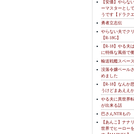
【安価】やらな
ーマスターとし
うです【ドラク
勇者立志伝
やらない夫でク
【R-18G】
【R-18】やる夫
に特殊な風俗で
輸送戦艦スペー
没落令嬢ベール
めました
【R-18】なんか
うけどまあええ
やる夫に異世界
が出来る話
巴さんNTRもの
【あんこ】ナナ
世界でヒーロー