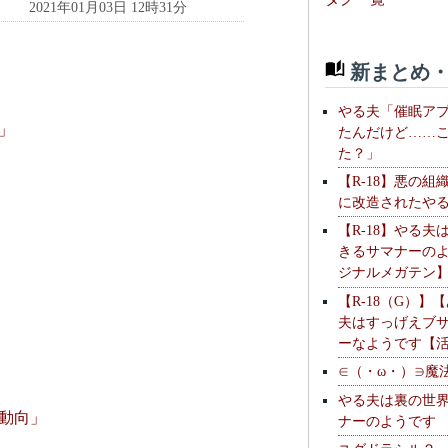
2021年01月03日 12時31分
新まとめ・
やる夫「催眠ア
」
たんだけど……
た？」
【R-18】悪の組
に改造されたや
【R-18】やる夫
きるサマナーの
ジナルメガテン
【R-18（G）】
夫はすっげえブ
ーなようです【
∈（・ω・）∋魔
やる夫は裏の世
動向」
ナーのようです