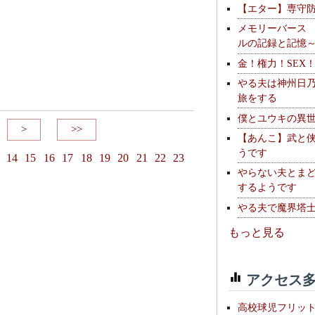
【エター】専守
メモリーバース
ルの記録と記憶
金！権力！SEX
やる夫は神州日
旅をする
僕とユウキの異
>
>>
【あんこ】武と
うです
14
15
16
17
18
19
20
21
22
23
やらない夫とま
するようです
やる夫で魔界塔士S
もっと見る
アクセス多
高校球児フリッ