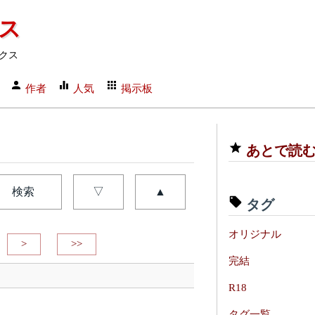
クス
クス
作者
人気
掲示板
あとで読
検索
▽
▲
タグ
オリジナル
>
>>
完結
R18
タグ一覧