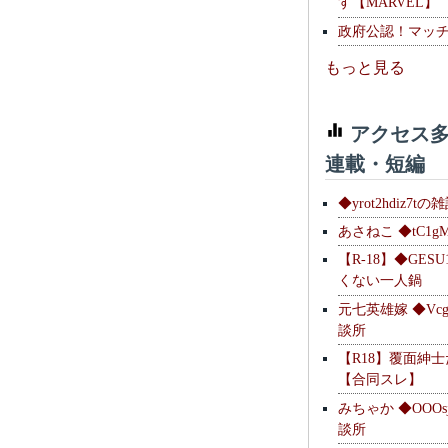
す【MARVEL】
政府公認！マッ
もっと見る
アクセス多
連載・短編
◆yrot2hdiz7tの
あさねこ ◆tC1g
【R-18】◆GESU
くない一人鍋
元七英雄嫁 ◆Vcg
談所
【R18】覆面紳
【合同スレ】
みちゃか ◆OOOs
談所