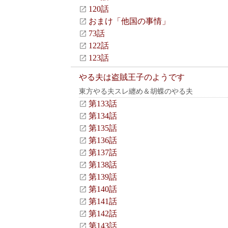
120話
おまけ「他国の事情」
73話
122話
123話
やる夫は盗賊王子のようです
東方やる夫スレ纏め＆胡蝶のやる夫
第133話
第134話
第135話
第136話
第137話
第138話
第139話
第140話
第141話
第142話
第143話