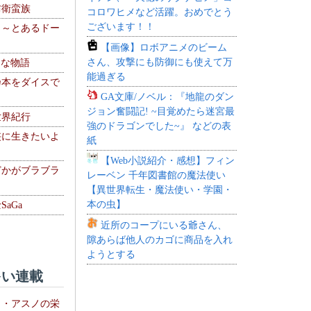
防衛蛮族
コロワヒメなど活躍。おめでとう
ございます！！
 ～とあるドー
～
【画像】ロボアニメのビーム
さん、攻撃にも防御にも使えて万
！な物語
能過ぎる
乃本をダイスで
GA文庫/ノベル：『地龍のダン
ジョン奮闘記! ~目覚めたら迷宮最
世界紀行
強のドラゴンでした~』 などの表
侠に生きたいよ
紙
【Web小説紹介・感想】フィン
どかがブラブラ
レーベン 千年図書館の魔法使い
【異世界転生・魔法使い・学園・
本の虫】
aGa
近所のコープにいる爺さん、
隙あらば他人のカゴに商品を入れ
ようとする
い連載
ト・アスノの栄