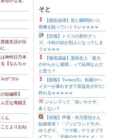
、あるかなぁ、
。
そと
【腹筋崩壊】見た瞬間吹いた
画像を貼っていくスレｗｗｗｗ
【悲報】トリコの新作グッ
楽貴族生活が出
ズ、小松の顔が別人になってしま
のに…
うｗｗｗｗ
夫は神州日乃本
【徹底議論】漫画史上「最大
する【なんちゃ
のやらかし展開」って結局なんだ
と思う？
ルが"カレ
【朗報】Twitter(X)、転載やヘ
イターが暴れすぎて収益化が9/7に
終わるｗｗｗｗｗ
夏の短編祭】
ジャンプって「良いヤクザ」
レム王な海賊王
多くない？
す
【祝報】声優・衣川里佳さん
夫くん
結婚発表！「ゾンビランドサガ」
なことよりおね
ゆうぎり、「ウマ娘」ナリタブラ
イアン、「天穂のサクナヒメ」コ