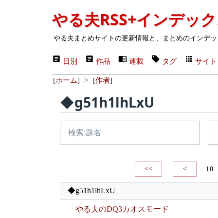
やる夫RSS+インデッ
やる夫まとめサイトの更新情報と、まとめのインデッ
日別
作品
連載
タグ
サイト
[
ホーム
]
>
[
作者
]
◆g51h1lhLxU
<<
<
10
◆g51h1lhLxU
やる夫のDQ3カオスモード