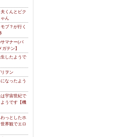
る夫くんとピク
ちゃん
】モブ？が行く
跡
サマナー(パ
メガテン】
転生したようで
ゲリヲン
器になったよう
夫は宇宙世紀で
るようです【機
】
ふわっとしたホ
な世界観でエロ