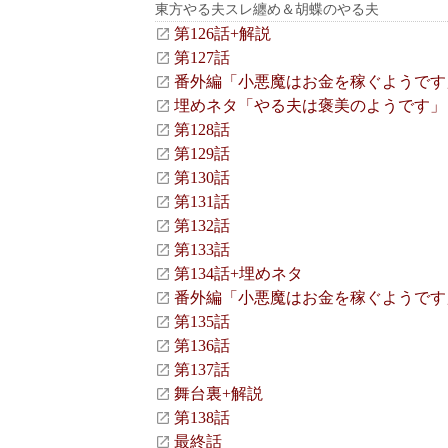
東方やる夫スレ纏め＆胡蝶のやる夫
第126話+解説
第127話
番外編「小悪魔はお金を稼ぐようです」
埋めネタ「やる夫は褒美のようです」
第128話
第129話
第130話
第131話
第132話
第133話
第134話+埋めネタ
番外編「小悪魔はお金を稼ぐようです」
第135話
第136話
第137話
舞台裏+解説
第138話
最終話