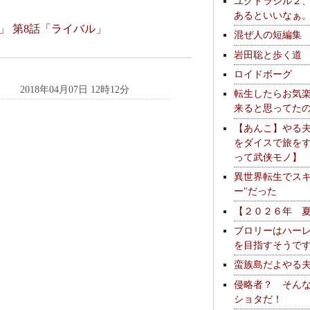
ユグドラシル２
あるといいなぁ
」 第8話「ライバル」
混ぜ人の短編集
岩田聡と歩く道
ロイドボーグ
2018年04月07日 12時12分
転生したらお気
来ると思ってた
【あんこ】やる
をダイスで旅を
って武侠モノ】
異世界転生でスキ
ー"だった
【２０２６年 
ブロリーはハー
を目指すそうで
蛮族島だよやる
侵略者？ そん
ショタだ！