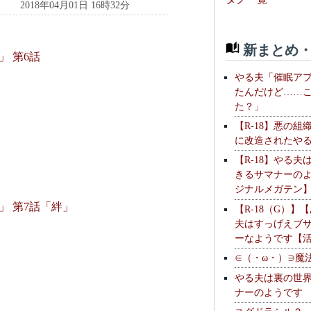
2018年04月01日 16時32分
新まとめ・
 第6話
やる夫「催眠ア
たんだけど……
た？」
【R-18】悪の組
に改造されたや
【R-18】やる夫
きるサマナーの
ジナルメガテン
 第7話「絆」
【R-18（G）】
夫はすっげえブ
ーなようです【
∈（・ω・）∋魔
やる夫は裏の世
ナーのようです