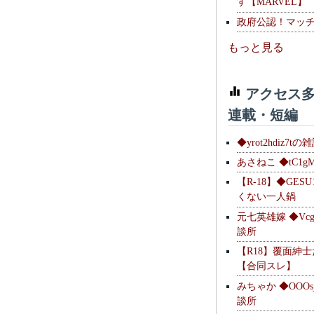
す【MARVEL】
政府公認！マッ
もっと見る
アクセス多
連載・短編
◆yrot2hdiz7tの
あさねこ ◆tC1g
【R-18】◆GESU
くない一人鍋
元七英雄嫁 ◆Vcg
談所
【R18】覆面紳
【合同スレ】
みちゃか ◆OOOs
談所