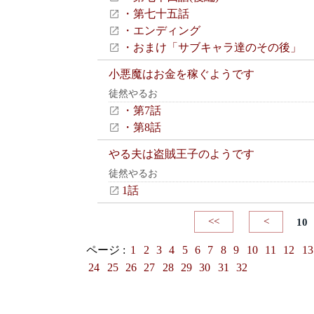
・第七十五話
・エンディング
・おまけ「サブキャラ達のその後」
小悪魔はお金を稼ぐようです
徒然やるお
・第7話
・第8話
やる夫は盗賊王子のようです
徒然やるお
1話
<<
<
10
ページ :
1
2
3
4
5
6
7
8
9
10
11
12
13
24
25
26
27
28
29
30
31
32