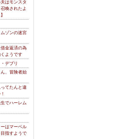
い夫はモンスタ
て召喚されたよ
エ】
リムゾンの迷宮
は借金返済の為
働くようです
ス・デブリ
さん、冒険者始
思ってたんと違
か！
転生でハーレム
リーはマーベル
を目指すようで