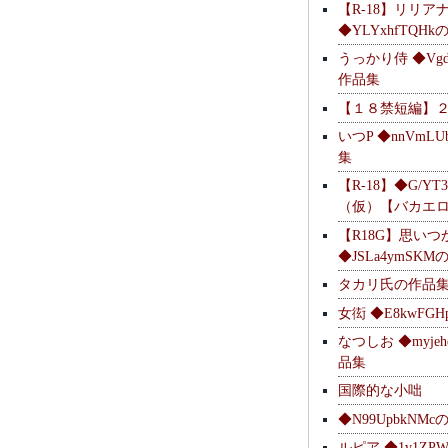
【R-18】リリア
◆YLYxhfTQH
うっかり侍 ◆Vgdl
作品集
【１８禁短編】
いつP ◆nnVmL
集
【R-18】◆G/YT
（仮）【バカエ
【R18G】思いつ
◆JSLa4ymSK
タカリ氏の作品
女衒 ◆E8kwFG
なつしお ◆myje
品集
国際的な小咄
◆N99UpbkNM
ルピア ◆1v1ZP