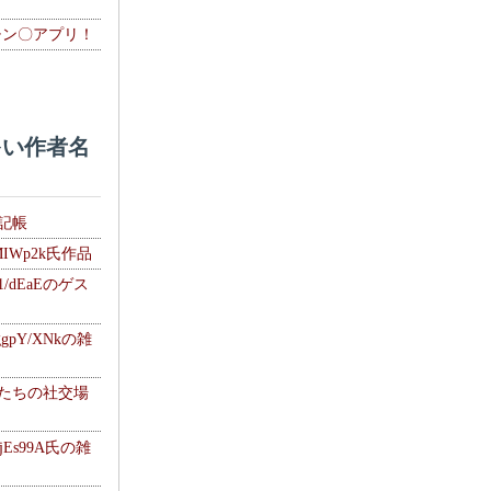
チン〇アプリ！
い作者名
雑記帳
MIWp2k氏作品
1/dEaEのゲス
gpY/XNkの雑
士たちの社交場
jEs99A氏の雑