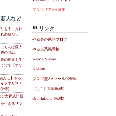
ブラウザでAA編集
新人など
リンク
プリを手に入れ
これ必要だっ
やる夫の感想ブログ
織にちんぽ怪人
やる夫系掲示板
る夫のお話
AAMZ Viewer
は裏の世界を生
ようです【オリ
AAHub
】
【あんこ】やる
ブログ型AAツール保管庫
サイクでサマナ
（´д｀）Edit(転載)
活俠傳】
法少女育成計画
OrinrinEditor(転載)
界を生きるサマ