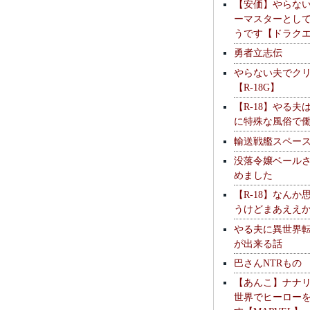
【安価】やらな
ーマスターとし
うです【ドラク
勇者立志伝
やらない夫でク
【R-18G】
【R-18】やる夫
に特殊な風俗で
輸送戦艦スペー
没落令嬢ベール
めました
【R-18】なんか
うけどまあええ
やる夫に異世界
が出来る話
巴さんNTRもの
【あんこ】ナナ
世界でヒーロー