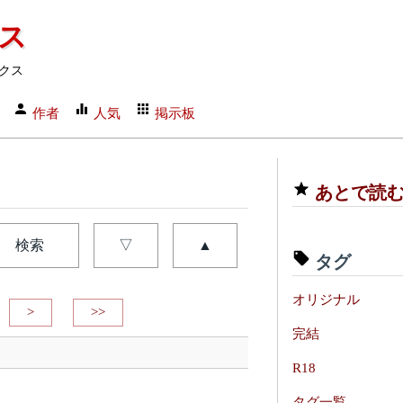
クス
クス
作者
人気
掲示板
あとで読
検索
▽
▲
タグ
オリジナル
>
>>
完結
R18
タグ一覧