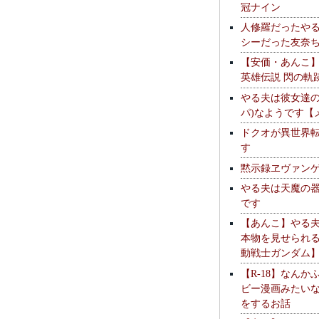
冠ナイン
人修羅だったや
シーだった友奈
【安価・あんこ
英雄伝説 閃の軌
やる夫は彼女達の
パ)なようです【
ドクオが異世界
す
黙示録ヱヴァン
やる夫は天魔の
です
【あんこ】やる
本物を見せられ
動戦士ガンダム
【R-18】なんか
ビー漫画みたい
をするお話