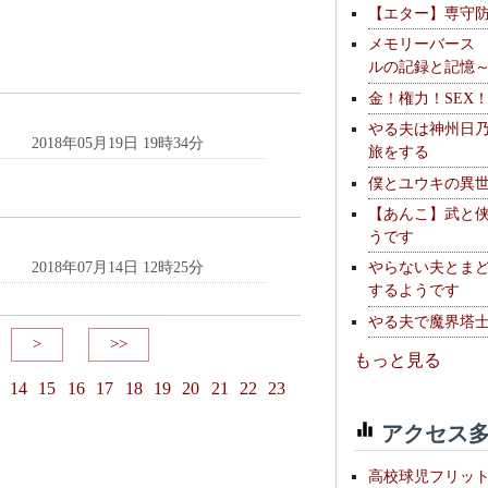
【エター】専守
メモリーバース
ルの記録と記憶
金！権力！SEX
やる夫は神州日
2018年05月19日 19時34分
旅をする
僕とユウキの異
【あんこ】武と
うです
やらない夫とま
2018年07月14日 12時25分
するようです
やる夫で魔界塔士S
>
>>
もっと見る
14
15
16
17
18
19
20
21
22
23
アクセス多
高校球児フリッ