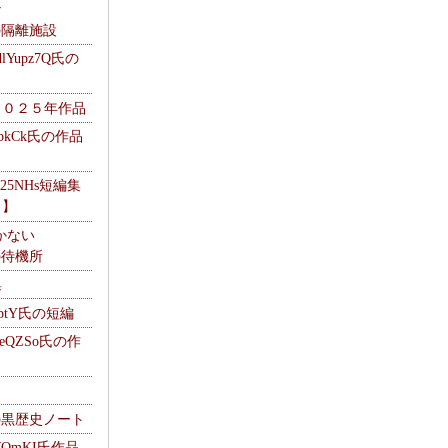
ナ
kの隔離施設
Yupz7Q氏の
２０２５年作品
UbkCk氏の作品
325NHs短編集
ロ】
かない
Mの待機所
集
HptY氏の短編
heQZSo氏の作
cの黒歴史ノート
WQmKI氏作品