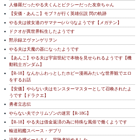
人修羅だったやる夫くんとピクシーだった友奈ちゃん
【安価・あんこ】モブ？が行く英雄伝説 閃の軌跡
やる夫は彼女達のサマナー(パパ)なようです【メガテン】
ドクオが異世界転生したようです
黙示録ヱヴァンゲリヲン
やる夫は天魔の器になったようです
【あんこ】やる夫は宇宙世紀で本物を見せられるようです【機
動戦士ガンダム】
【R-18】なんかふわっとしたホビー漫画みたいな世界観でエロ
をするお話
【安価】やらない夫はモンスターマスターとして召喚されたよ
うです【ドラクエ】
勇者立志伝
やらない夫でクリムゾンの迷宮【R-18G】
【R-18】やる夫は借金返済の為に特殊な風俗で働くようです
輸送戦艦スペース・デブリ
没落令嬢ベールさん、冒険者始めました