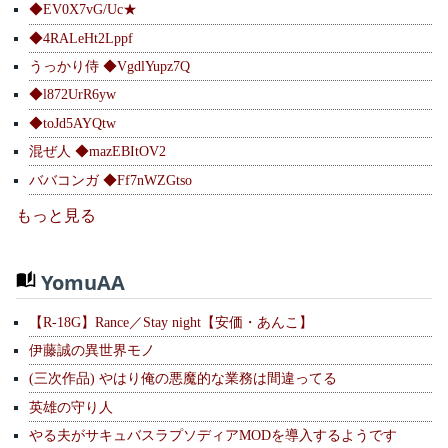
◆EV0X7vG/Uc★
◆4RALeHt2Lppf
うっかり侍 ◆VgdlYupz7Q
◆l872UrR6yw
◆toJd5AYQtw
混ぜ人 ◆mazEBItOV2
ババコンガ ◆Ff7nWZGtso
もっと見る
YomuAA
【R-18G】Rance／Stay night【安価・あんこ】
伊藤誠の異世界モノ
(三次作品) やはり俺の悪魔的な業務は間違ってる
英雄の守り人
やる夫がサキュバスラプソディアMODを導入するようです