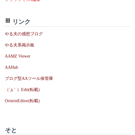
リンク
やる夫の感想ブログ
やる夫系掲示板
AAMZ Viewer
AAHub
ブログ型AAツール保管庫
（´д｀）Edit(転載)
OrinrinEditor(転載)
そと