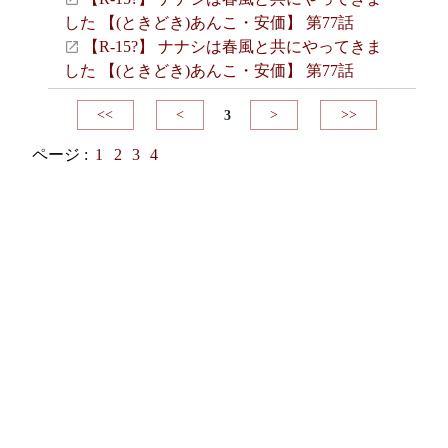
した 【(ときどき)あんこ・安価】 第77話
【R-15?】 ナナシは春風と共にやってきま
した 【(ときどき)あんこ・安価】 第77話
<<
<
3
>
>>
ページ :
1
2
3
4