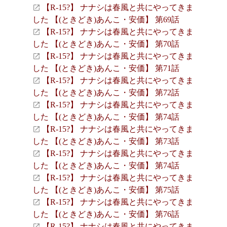
【R-15?】 ナナシは春風と共にやってきま
した 【(ときどき)あんこ・安価】 第69話
【R-15?】 ナナシは春風と共にやってきま
した 【(ときどき)あんこ・安価】 第70話
【R-15?】 ナナシは春風と共にやってきま
した 【(ときどき)あんこ・安価】 第71話
【R-15?】 ナナシは春風と共にやってきま
した 【(ときどき)あんこ・安価】 第72話
【R-15?】 ナナシは春風と共にやってきま
した 【(ときどき)あんこ・安価】 第74話
【R-15?】 ナナシは春風と共にやってきま
した 【(ときどき)あんこ・安価】 第73話
【R-15?】 ナナシは春風と共にやってきま
した 【(ときどき)あんこ・安価】 第74話
【R-15?】 ナナシは春風と共にやってきま
した 【(ときどき)あんこ・安価】 第75話
【R-15?】 ナナシは春風と共にやってきま
した 【(ときどき)あんこ・安価】 第76話
【R-15?】 ナナシは春風と共にやってきま